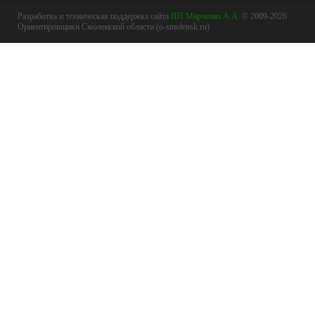
Разработка и техническая поддержка сайта
ИП Марченко А.А.
© 2009-2026
Ориентировщики Смоленской области (o-smolensk.ru)