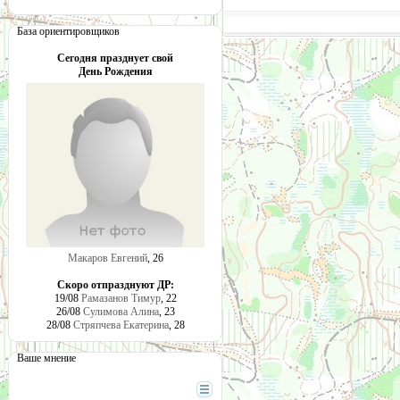
База ориентировщиков
Сегодня празднует свой
День Рождения
Макаров Евгений
, 26
Скоро отпразднуют ДР:
19/08
Рамазанов Тимур
, 22
26/08
Сулимова Алина
, 23
28/08
Стряпчева Екатерина
, 28
Ваше мнение