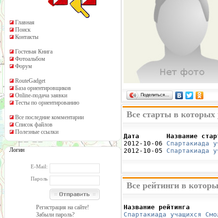
Главная
Поиск
Контакты
Гостевая Книга
Фотоальбом
Форум
RouteGadget
База ориентировщиков
Online-подача заявки
Поделиться…
Тесты по ориентированию
Все старты в которых 
Все последние комментарии
Список файлов
Полезные ссылки
Дата       Название стар

2012-10-06 
Спартакиада у
Логин
2012-10-05 
Спартакиада у
E-Mail:
Пароль
Все рейтинги в которы
Название рейтинга       
Регистрация на сайте!
Спартакиада учащихся Смо
Забыли пароль?