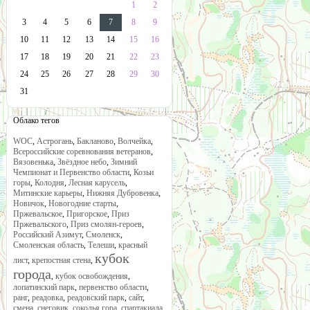
1
2
3
4
5
6
7
8
9
10
11
12
13
14
15
16
17
18
19
20
21
22
23
24
25
26
27
28
29
30
31
Облако тегов
WOC
,
Астрогань
,
Бакланово
,
Волчейка
,
Всероссийские соревнования ветеранов
,
Вязовенька
,
Звёздное небо
,
Зимний
Чемпионат и Первенство области
,
Козьи
горы
,
Колодня
,
Лесная карусель
,
Митинские карьеры
,
Нижняя Дубровенка
,
Новичок
,
Новогодние старты
,
Пржевальское
,
Пригорское
,
Приз
Пржевальского
,
Приз смолян-героев
,
Российский Азимут
,
Смоленск
,
Смоленская область
,
Телеши
,
красный
кубок
лист
,
крепостная стена
,
города
,
кубок освобождения
,
лопатинский парк
,
первенство области
,
ранг
,
реадовка
,
реадовский парк
,
сайт
,
смена
,
снеговик
,
соколья гора
,
спартакиада
,