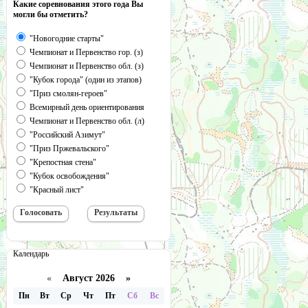
Какие соревнования этого года Вы
могли бы отметить?
"Новогодние старты"
Чемпионат и Первенство гор. (з)
Чемпионат и Первенство обл. (з)
"Кубок города" (один из этапов)
"Приз смолян-героев"
Всемирный день ориентирования
Чемпионат и Первенство обл. (л)
"Российский Азимут"
"Приз Пржевальского"
"Крепостная стена"
"Кубок освобождения"
"Красный лист"
Календарь
«
Август 2026 »
Пн
Вт
Ср
Чт
Пт
Сб
Вс