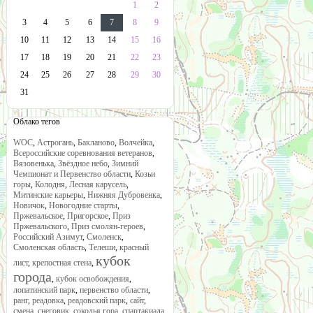
1
2
3
4
5
6
7
8
9
10
11
12
13
14
15
16
17
18
19
20
21
22
23
24
25
26
27
28
29
30
31
Облако тегов
WOC
,
Астрогань
,
Бакланово
,
Волчейка
,
Всероссийские соревнования ветеранов
,
Вязовенька
,
Звёздное небо
,
Зимний
Чемпионат и Первенство области
,
Козьи
горы
,
Колодня
,
Лесная карусель
,
Митинские карьеры
,
Нижняя Дубровенка
,
Новичок
,
Новогодние старты
,
Пржевальское
,
Пригорское
,
Приз
Пржевальского
,
Приз смолян-героев
,
Российский Азимут
,
Смоленск
,
Смоленская область
,
Телеши
,
красный
кубок
лист
,
крепостная стена
,
города
,
кубок освобождения
,
лопатинский парк
,
первенство области
,
ранг
,
реадовка
,
реадовский парк
,
сайт
,
смена
,
снеговик
,
соколья гора
,
спартакиада
,