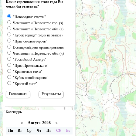
Какие соревнования этого года Вы
могли бы отметить?
"Новогодние старты"
Чемпионат и Первенство гор. (з)
Чемпионат и Первенство обл. (з)
"Кубок города" (один из этапов)
"Приз смолян-героев"
Всемирный день ориентирования
Чемпионат и Первенство обл. (л)
"Российский Азимут"
"Приз Пржевальского"
"Крепостная стена"
"Кубок освобождения"
"Красный лист"
Календарь
«
Август 2026 »
Пн
Вт
Ср
Чт
Пт
Сб
Вс