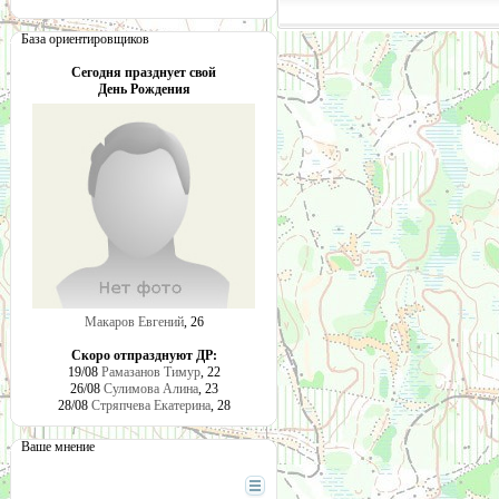
База ориентировщиков
Сегодня празднует свой
День Рождения
Макаров Евгений
, 26
Скоро отпразднуют ДР:
19/08
Рамазанов Тимур
, 22
26/08
Сулимова Алина
, 23
28/08
Стряпчева Екатерина
, 28
Ваше мнение