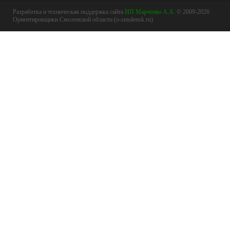
Разработка и техническая поддержка сайта
ИП Марченко А.А.
© 2009-2026
Ориентировщики Смоленской области (o-smolensk.ru)