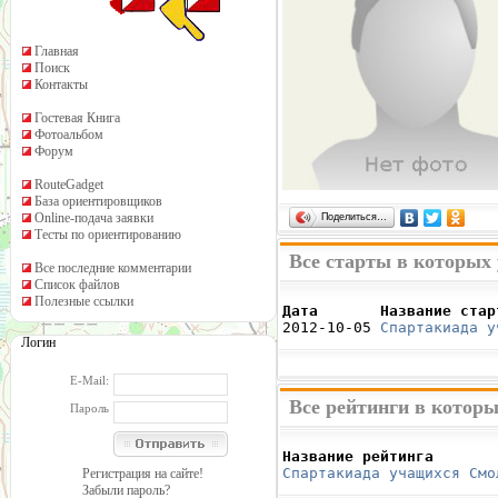
Главная
Поиск
Контакты
Гостевая Книга
Фотоальбом
Форум
RouteGadget
База ориентировщиков
Online-подача заявки
Поделиться…
Тесты по ориентированию
Все старты в которых
Все последние комментарии
Список файлов
Полезные ссылки
Дата       Название стар

2012-10-05 
Спартакиада у
Логин
E-Mail:
Все рейтинги в котор
Пароль
Название рейтинга       
Спартакиада учащихся Смо
Регистрация на сайте!
Забыли пароль?