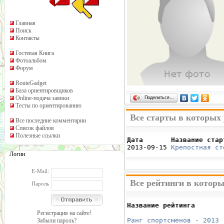
Главная
Поиск
Контакты
Гостевая Книга
Фотоальбом
Форум
RouteGadget
База ориентировщиков
Online-подача заявки
Поделиться…
Тесты по ориентированию
Все старты в которых
Все последние комментарии
Список файлов
Полезные ссылки
Дата       Название стар

2013-09-15 
Крепостная ст
Логин
E-Mail:
Все рейтинги в котор
Пароль
Название рейтинга       
                        
Регистрация на сайте!
Ранг спортсменов - 2013
 
Забыли пароль?