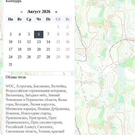
Календарь
«
Август 2026 »
Пн
Вт
Ср
Чт
Пт
Сб
Вс
1
2
3
4
5
6
7
8
9
10
11
12
13
14
15
16
17
18
19
20
21
22
23
24
25
26
27
28
29
30
31
Облако тегов
WOC
,
Астрогань
,
Бакланово
,
Волчейка
,
Всероссийские соревнования ветеранов
,
Вязовенька
,
Звёздное небо
,
Зимний
Чемпионат и Первенство области
,
Козьи
горы
,
Колодня
,
Лесная карусель
,
Митинские карьеры
,
Нижняя Дубровенка
,
Новичок
,
Новогодние старты
,
Пржевальское
,
Пригорское
,
Приз
Пржевальского
,
Приз смолян-героев
,
Российский Азимут
,
Смоленск
,
Смоленская область
,
Телеши
,
красный