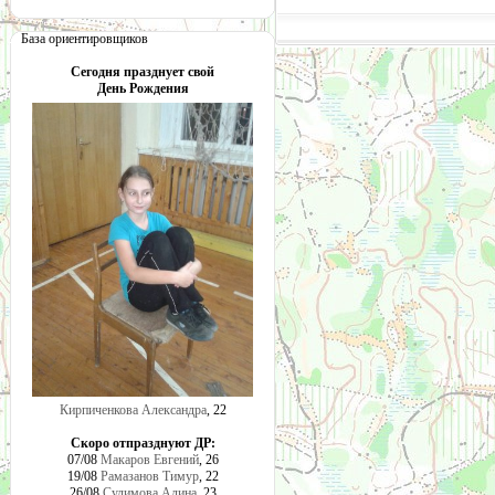
База ориентировщиков
Сегодня празднует свой
День Рождения
Кирпиченкова Александра
, 22
Скоро отпразднуют ДР:
07/08
Макаров Евгений
, 26
19/08
Рамазанов Тимур
, 22
26/08
Сулимова Алина
, 23