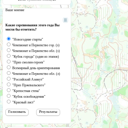
Ваше мнение
Какие соревнования этого года Вы
могли бы отметить?
"Новогодние старты"
Чемпионат и Первенство гор. (з)
Чемпионат и Первенство обл. (з)
"Кубок города" (один из этапов)
"Приз смолян-героев"
Всемирный день ориентирования
Чемпионат и Первенство обл. (л)
"Российский Азимут"
"Приз Пржевальского"
"Крепостная стена"
"Кубок освобождения"
"Красный лист"