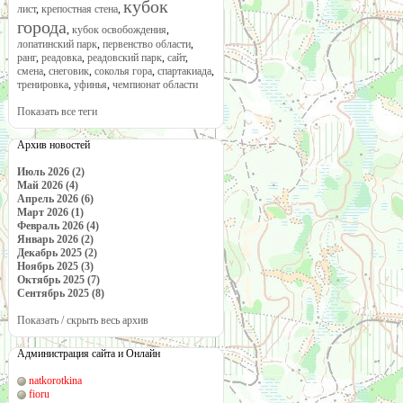
кубок
лист
,
крепостная стена
,
города
,
кубок освобождения
,
лопатинский парк
,
первенство области
,
ранг
,
реадовка
,
реадовский парк
,
сайт
,
смена
,
снеговик
,
соколья гора
,
спартакиада
,
тренировка
,
уфинья
,
чемпионат области
Показать все теги
Архив новостей
Июль 2026 (2)
Май 2026 (4)
Апрель 2026 (6)
Март 2026 (1)
Февраль 2026 (4)
Январь 2026 (2)
Декабрь 2025 (2)
Ноябрь 2025 (3)
Октябрь 2025 (7)
Сентябрь 2025 (8)
Показать / скрыть весь архив
Администрация сайта и Онлайн
natkorotkina
fioru