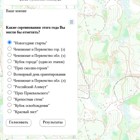
Ваше мнение
Какие соревнования этого года Вы
могли бы отметить?
"Новогодние старты"
Чемпионат и Первенство гор. (з)
Чемпионат и Первенство обл. (з)
"Кубок города" (один из этапов)
"Приз смолян-героев"
Всемирный день ориентирования
Чемпионат и Первенство обл. (л)
"Российский Азимут"
"Приз Пржевальского"
"Крепостная стена"
"Кубок освобождения"
"Красный лист"