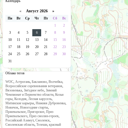
Календарь
«
Август 2026 »
Пн
Вт
Ср
Чт
Пт
Сб
Вс
1
2
3
4
5
6
7
8
9
10
11
12
13
14
15
16
17
18
19
20
21
22
23
24
25
26
27
28
29
30
31
Облако тегов
WOC
,
Астрогань
,
Бакланово
,
Волчейка
,
Всероссийские соревнования ветеранов
,
Вязовенька
,
Звёздное небо
,
Зимний
Чемпионат и Первенство области
,
Козьи
горы
,
Колодня
,
Лесная карусель
,
Митинские карьеры
,
Нижняя Дубровенка
,
Новичок
,
Новогодние старты
,
Пржевальское
,
Пригорское
,
Приз
Пржевальского
,
Приз смолян-героев
,
Российский Азимут
,
Смоленск
,
Смоленская область
,
Телеши
,
красный