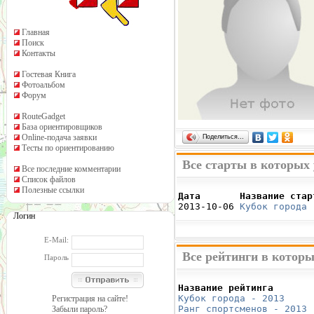
Главная
Поиск
Контакты
Гостевая Книга
Фотоальбом
Форум
RouteGadget
База ориентировщиков
Online-подача заявки
Поделиться…
Тесты по ориентированию
Все старты в которых
Все последние комментарии
Список файлов
Полезные ссылки
Дата       Название стар

2013-10-06 
Кубок города 
Логин
E-Mail:
Все рейтинги в которы
Пароль
Название рейтинга       
Кубок города - 2013
     
Регистрация на сайте!
Ранг спортсменов - 2013
 
Забыли пароль?