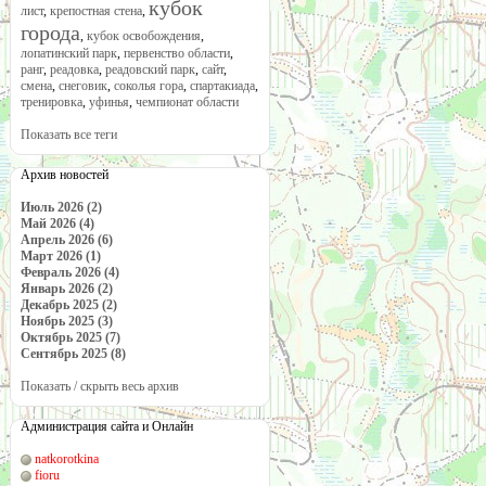
кубок
лист
,
крепостная стена
,
города
,
кубок освобождения
,
лопатинский парк
,
первенство области
,
ранг
,
реадовка
,
реадовский парк
,
сайт
,
смена
,
снеговик
,
соколья гора
,
спартакиада
,
тренировка
,
уфинья
,
чемпионат области
Показать все теги
Архив новостей
Июль 2026 (2)
Май 2026 (4)
Апрель 2026 (6)
Март 2026 (1)
Февраль 2026 (4)
Январь 2026 (2)
Декабрь 2025 (2)
Ноябрь 2025 (3)
Октябрь 2025 (7)
Сентябрь 2025 (8)
Показать / скрыть весь архив
Администрация сайта и Онлайн
natkorotkina
fioru