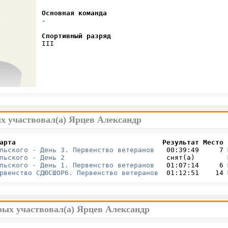
Основная команда
 -

Спортивный разряд
 III

х участвовал(а) Ярцев Александр
арта                                    Результат Место 
льского - День 3. Первенство ветеранов
   00:39:49     7 
льского - День 2
                         снят(а)        
льского - День 1. Первенство ветеранов
   01:07:14     6 
рвенство СДЮСШОР6. Первенство ветеранов
  01:12:51    14 
рых участвовал(а) Ярцев Александр