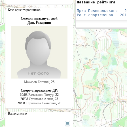
Название рейтинга     
                      
База ориентировщиков
Приз Пржевальского - 2
Ранг спортсменов - 201
Сегодня празднует свой
День Рождения
Макаров Евгений
, 26
Скоро отпразднуют ДР:
19/08
Рамазанов Тимур
, 22
26/08
Сулимова Алина
, 23
28/08
Стряпчева Екатерина
, 28
Ваше мнение