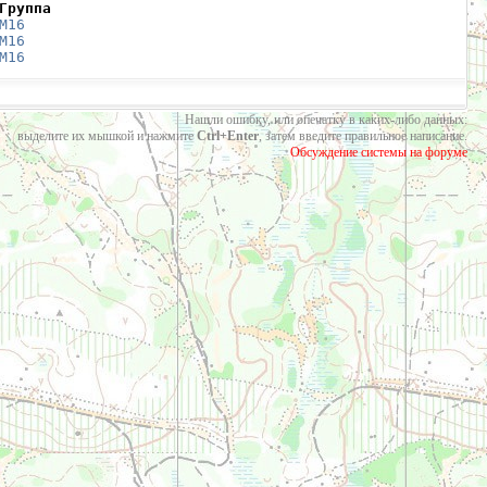
Группа
М16
М16
М16
Нашли ошибку, или опечатку в каких-либо данных:
выделите их мышкой и нажмите
Ctrl+Enter
, затем введите правильное написание.
Обсуждение системы на форуме