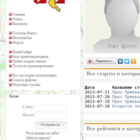
Главная
Поиск
Контакты
Гостевая Книга
Фотоальбом
Форум
RouteGadget
База ориентировщиков
Online-подача заявки
Поделиться…
Тесты по ориентированию
Все старты в которы
Все последние комментарии
Список файлов
Полезные ссылки
Дата       Название ст

2013-07-21 
Приз Пржева
Логин
2013-07-20 
Приз Пржева
2013-07-19 
Приз Пржева
2013-07-18 
Открытое пе
E-Mail:
Пароль
Все рейтинги в кото
Регистрация на сайте!
Забыли пароль?