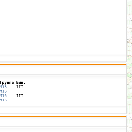
Группа Вып.
М16
    III

М16
М16
    III

М16