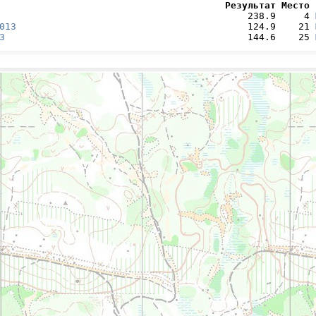
                                        Результат Место 
                                            238.9     4 
013
                                         124.9    21 
3
                                           144.6    25 