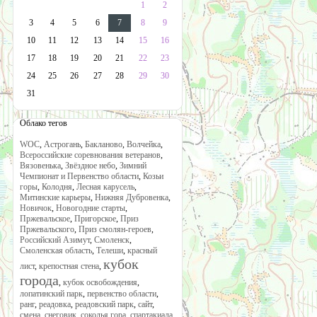
1
2
3
4
5
6
7
8
9
10
11
12
13
14
15
16
17
18
19
20
21
22
23
24
25
26
27
28
29
30
31
Облако тегов
WOC
,
Астрогань
,
Бакланово
,
Волчейка
,
Всероссийские соревнования ветеранов
,
Вязовенька
,
Звёздное небо
,
Зимний
Чемпионат и Первенство области
,
Козьи
горы
,
Колодня
,
Лесная карусель
,
Митинские карьеры
,
Нижняя Дубровенка
,
Новичок
,
Новогодние старты
,
Пржевальское
,
Пригорское
,
Приз
Пржевальского
,
Приз смолян-героев
,
Российский Азимут
,
Смоленск
,
Смоленская область
,
Телеши
,
красный
кубок
лист
,
крепостная стена
,
города
,
кубок освобождения
,
лопатинский парк
,
первенство области
,
ранг
,
реадовка
,
реадовский парк
,
сайт
,
смена
,
снеговик
,
соколья гора
,
спартакиада
,