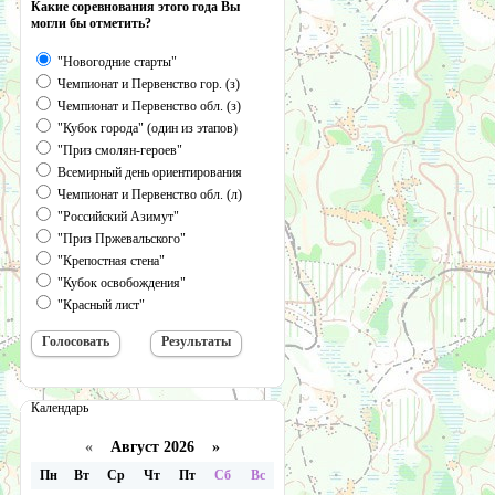
Какие соревнования этого года Вы
могли бы отметить?
"Новогодние старты"
Чемпионат и Первенство гор. (з)
Чемпионат и Первенство обл. (з)
"Кубок города" (один из этапов)
"Приз смолян-героев"
Всемирный день ориентирования
Чемпионат и Первенство обл. (л)
"Российский Азимут"
"Приз Пржевальского"
"Крепостная стена"
"Кубок освобождения"
"Красный лист"
Календарь
«
Август 2026 »
Пн
Вт
Ср
Чт
Пт
Сб
Вс