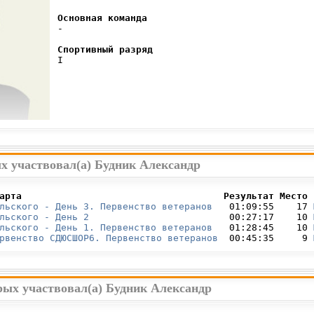
Основная команда
 -

Спортивный разряд
 I

х участвовал(а) Будник Александр
арта                                    Результат Место 
льского - День 3. Первенство ветеранов
   01:09:55    17 
льского - День 2
                         00:27:17    10 
льского - День 1. Первенство ветеранов
   01:28:45    10 
рвенство СДЮСШОР6. Первенство ветеранов
  00:45:35     9 
рых участвовал(а) Будник Александр