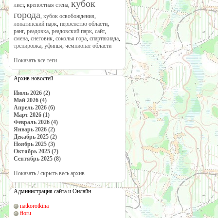
кубок
лист
,
крепостная стена
,
города
,
кубок освобождения
,
лопатинский парк
,
первенство области
,
ранг
,
реадовка
,
реадовский парк
,
сайт
,
смена
,
снеговик
,
соколья гора
,
спартакиада
,
тренировка
,
уфинья
,
чемпионат области
Показать все теги
Архив новостей
Июль 2026 (2)
Май 2026 (4)
Апрель 2026 (6)
Март 2026 (1)
Февраль 2026 (4)
Январь 2026 (2)
Декабрь 2025 (2)
Ноябрь 2025 (3)
Октябрь 2025 (7)
Сентябрь 2025 (8)
Показать / скрыть весь архив
Администрация сайта и Онлайн
natkorotkina
fioru