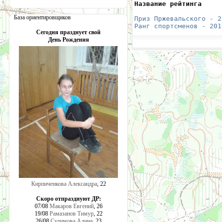
Название рейтинга     
                      
База ориентировщиков
Приз Пржевальского - 2
Ранг спортсменов - 201
Сегодня празднует свой
День Рождения
Кирпиченкова Александра
, 22
Скоро отпразднуют ДР:
07/08
Макаров Евгений
, 26
19/08
Рамазанов Тимур
, 22
26/08
Сулимова Алина
, 23