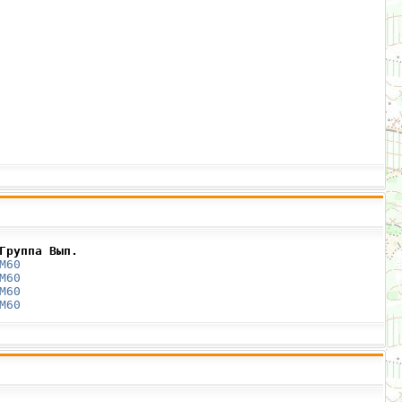
Группа Вып.
М60
М60
М60
М60