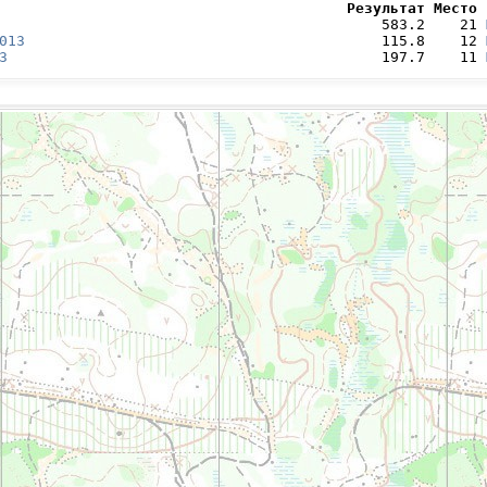
                                        Результат Место 
                                            583.2    21 
013
                                         115.8    12 
3
                                           197.7    11 