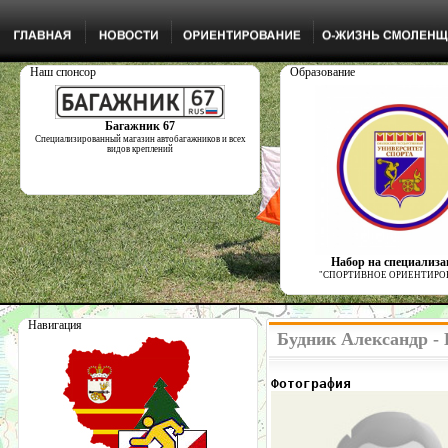
Наш спонсор
Образование
Багажник 67
Специализированный магазин автобагажников и всех
видов креплений
Набор на специализ
"СПОРТИВНОЕ ОРИЕНТИРО
Навигация
Будник Александр -
Фотография            