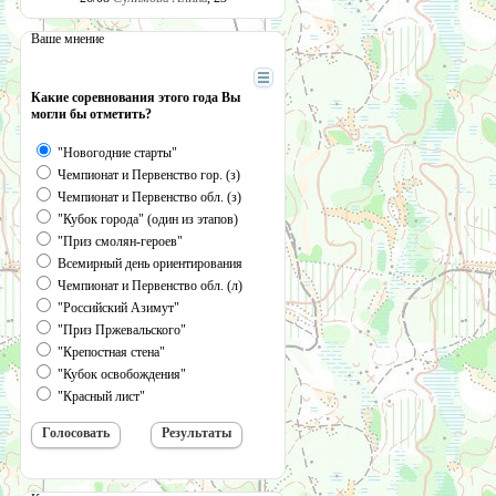
Ваше мнение
Какие соревнования этого года Вы
могли бы отметить?
"Новогодние старты"
Чемпионат и Первенство гор. (з)
Чемпионат и Первенство обл. (з)
"Кубок города" (один из этапов)
"Приз смолян-героев"
Всемирный день ориентирования
Чемпионат и Первенство обл. (л)
"Российский Азимут"
"Приз Пржевальского"
"Крепостная стена"
"Кубок освобождения"
"Красный лист"