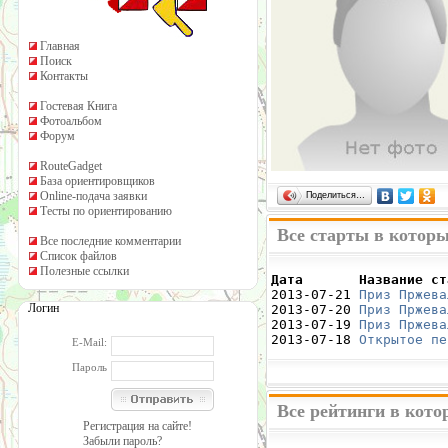
Главная
Поиск
Контакты
Гостевая Книга
Фотоальбом
Форум
RouteGadget
База ориентировщиков
Online-подача заявки
Поделиться…
Тесты по ориентированию
Все старты в которы
Все последние комментарии
Список файлов
Полезные ссылки
Дата       Название ст

2013-07-21 
Приз Пржева
Логин
2013-07-20 
Приз Пржева
2013-07-19 
Приз Пржева
2013-07-18 
Открытое пе
E-Mail:
Пароль
Все рейтинги в кото
Регистрация на сайте!
Забыли пароль?