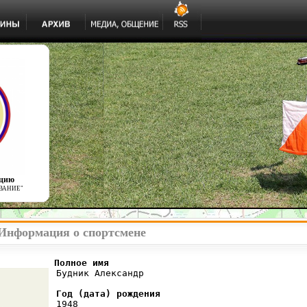
ацию
ВАНИЕ"
 Информация о спортсмене
          Полное имя
 Будник Александр

Год (дата) рождения
 1948
