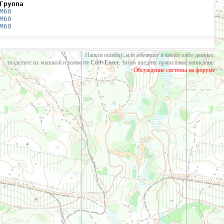
Группа
М60
М60
М60
Нашли ошибку, или опечатку в каких-либо данных:
выделите их мышкой и нажмите
Ctrl+Enter
, затем введите правильное написание.
Обсуждение системы на форуме