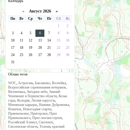
Календарь
«
Август 2026 »
Пн
Вт
Ср
Чт
Пт
Сб
Вс
1
2
3
4
5
6
7
8
9
10
11
12
13
14
15
16
17
18
19
20
21
22
23
24
25
26
27
28
29
30
31
Облако тегов
WOC
,
Астрогань
,
Бакланово
,
Волчейка
,
Всероссийские соревнования ветеранов
,
Вязовенька
,
Звёздное небо
,
Зимний
Чемпионат и Первенство области
,
Козьи
горы
,
Колодня
,
Лесная карусель
,
Митинские карьеры
,
Нижняя Дубровенка
,
Новичок
,
Новогодние старты
,
Пржевальское
,
Пригорское
,
Приз
Пржевальского
,
Приз смолян-героев
,
Российский Азимут
,
Смоленск
,
Смоленская область
,
Телеши
,
красный