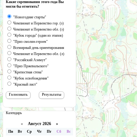
Какие соревнования этого года Вы
могли бы отметить?
"Новогодние старты"
Чемпионат и Первенство гор. (з)
Чемпионат и Первенство обл. (з)
"Кубок города" (один из этапов)
"Приз смолян-героев"
Всемирный день ориентирования
Чемпионат и Первенство обл. (л)
"Российский Азимут"
"Приз Пржевальского"
"Крепостная стена"
"Кубок освобождения"
"Красный лист"
Календарь
«
Август 2026 »
Пн
Вт
Ср
Чт
Пт
Сб
Вс