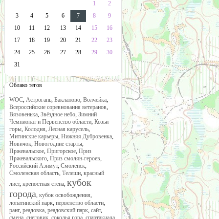
1
2
3
4
5
6
7
8
9
10
11
12
13
14
15
16
17
18
19
20
21
22
23
24
25
26
27
28
29
30
31
Облако тегов
WOC
,
Астрогань
,
Бакланово
,
Волчейка
,
Всероссийские соревнования ветеранов
,
Вязовенька
,
Звёздное небо
,
Зимний
Чемпионат и Первенство области
,
Козьи
горы
,
Колодня
,
Лесная карусель
,
Митинские карьеры
,
Нижняя Дубровенка
,
Новичок
,
Новогодние старты
,
Пржевальское
,
Пригорское
,
Приз
Пржевальского
,
Приз смолян-героев
,
Российский Азимут
,
Смоленск
,
Смоленская область
,
Телеши
,
красный
кубок
лист
,
крепостная стена
,
города
,
кубок освобождения
,
лопатинский парк
,
первенство области
,
ранг
,
реадовка
,
реадовский парк
,
сайт
,
смена
,
снеговик
,
соколья гора
,
спартакиада
,