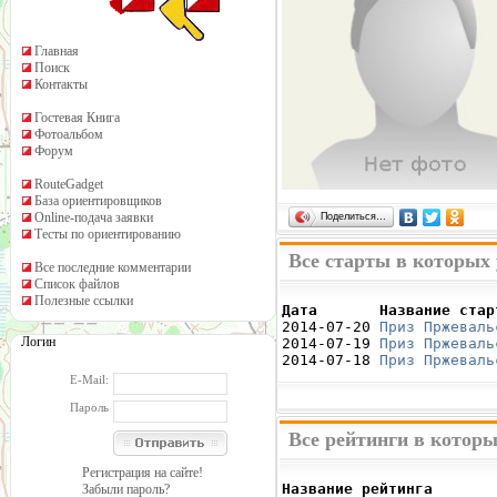
Главная
Поиск
Контакты
Гостевая Книга
Фотоальбом
Форум
RouteGadget
База ориентировщиков
Online-подача заявки
Поделиться…
Тесты по ориентированию
Все старты в которых
Все последние комментарии
Список файлов
Полезные ссылки
Дата       Название стар

2014-07-20 
Приз Пржеваль
Логин
2014-07-19 
Приз Пржеваль
2014-07-18 
Приз Пржеваль
E-Mail:
Пароль
Все рейтинги в котор
Регистрация на сайте!
Название рейтинга       
Забыли пароль?