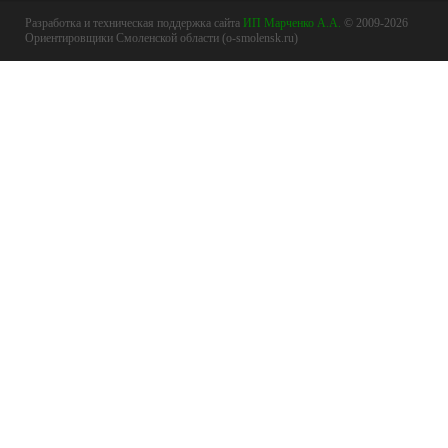
Разработка и техническая поддержка сайта
ИП Марченко А.А.
© 2009-2026
Ориентировщики Смоленской области (o-smolensk.ru)