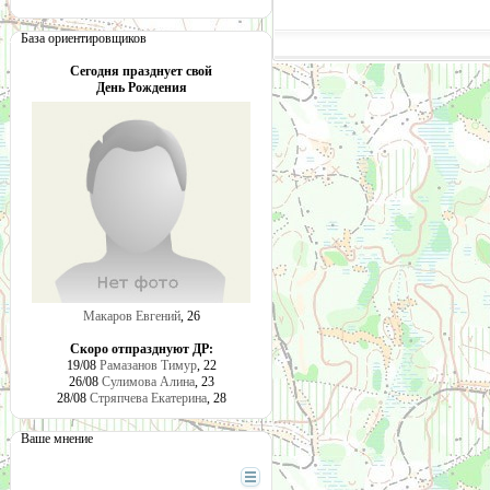
                        
База ориентировщиков
Сегодня празднует свой
День Рождения
Макаров Евгений
, 26
Скоро отпразднуют ДР:
19/08
Рамазанов Тимур
, 22
26/08
Сулимова Алина
, 23
28/08
Стряпчева Екатерина
, 28
Ваше мнение