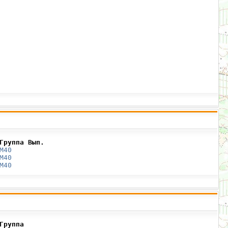
Группа Вып.
М40
М40
М40
Группа