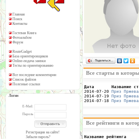
Главная
Поиск
Контакты
Гостевая Книга
Фотоальбом
Форум
RouteGadget
База ориентировщиков
Online-подача заявки
Поделиться…
Тесты по ориентированию
Все старты в которы
Все последние комментарии
Список файлов
Полезные ссылки
Дата       Название ст

2014-07-20 
Приз Пржева
Логин
2014-07-19 
Приз Пржева
2014-07-18 
Приз Пржева
E-Mail:
Пароль
Все рейтинги в кото
Регистрация на сайте!
Название рейтинга     
Забыли пароль?