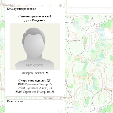
                      
База ориентировщиков
Сегодня празднует свой
День Рождения
Макаров Евгений
, 26
Скоро отпразднуют ДР:
19/08
Рамазанов Тимур
, 22
26/08
Сулимова Алина
, 23
28/08
Стряпчева Екатерина
, 28
Ваше мнение