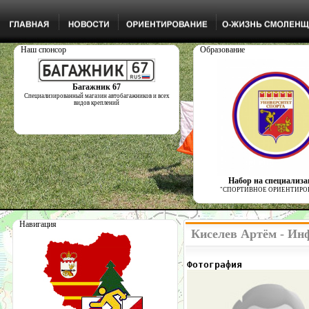
Наш спонсор
Образование
Багажник 67
Специализированный магазин автобагажников и всех
видов креплений
Набор на специализ
"СПОРТИВНОЕ ОРИЕНТИРО
Навигация
Киселев Артём - Ин
Фотография            