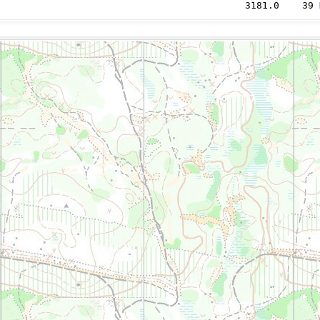
                                           3181.0    39 