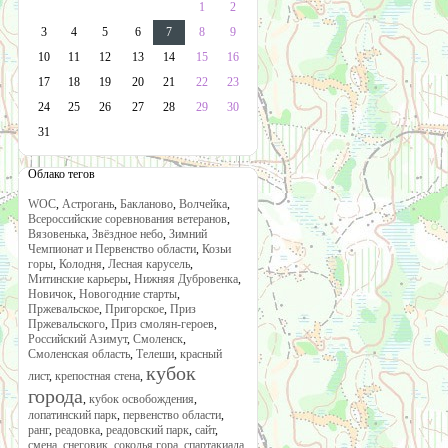
1
2
3
4
5
6
7
8
9
10
11
12
13
14
15
16
17
18
19
20
21
22
23
24
25
26
27
28
29
30
31
Облако тегов
WOC
,
Астрогань
,
Бакланово
,
Волчейка
,
Всероссийские соревнования ветеранов
,
Вязовенька
,
Звёздное небо
,
Зимний
Чемпионат и Первенство области
,
Козьи
горы
,
Колодня
,
Лесная карусель
,
Митинские карьеры
,
Нижняя Дубровенка
,
Новичок
,
Новогодние старты
,
Пржевальское
,
Пригорское
,
Приз
Пржевальского
,
Приз смолян-героев
,
Российский Азимут
,
Смоленск
,
Смоленская область
,
Телеши
,
красный
кубок
лист
,
крепостная стена
,
города
,
кубок освобождения
,
лопатинский парк
,
первенство области
,
ранг
,
реадовка
,
реадовский парк
,
сайт
,
смена
,
снеговик
,
соколья гора
,
спартакиада
,