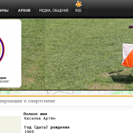
ацию
ВАНИЕ"
формация о спортсмене
          Полное имя
 Киселев Артём

Год (дата) рождения
 1969
