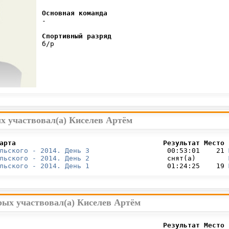
Основная команда
 -

Спортивный разряд
 б/р

х участвовал(а) Киселев Артём
арта                                    Результат Место 
льского - 2014. День 3
                   00:53:01    21 
льского - 2014. День 2
                   снят(а)        
льского - 2014. День 1
                   01:24:25    19 
рых участвовал(а) Киселев Артём
                                        Результат Место 