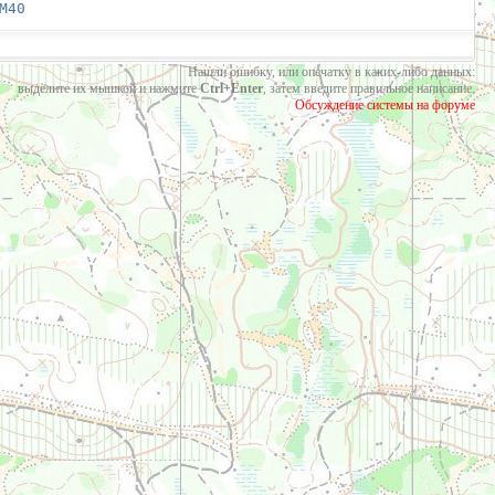
М40
Нашли ошибку, или опечатку в каких-либо данных:
выделите их мышкой и нажмите
Ctrl+Enter
, затем введите правильное написание.
Обсуждение системы на форуме