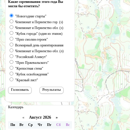
Какие соревнования этого года Вы
могли бы отметить?
"Новогодние старты"
Чемпионат и Первенство гор. (з)
Чемпионат и Первенство обл. (з)
"Кубок города" (один из этапов)
"Приз смолян-героев"
Всемирный день ориентирования
Чемпионат и Первенство обл. (л)
"Российский Азимут"
"Приз Пржевальского"
"Крепостная стена"
"Кубок освобождения"
"Красный лист"
Календарь
«
Август 2026 »
Пн
Вт
Ср
Чт
Пт
Сб
Вс