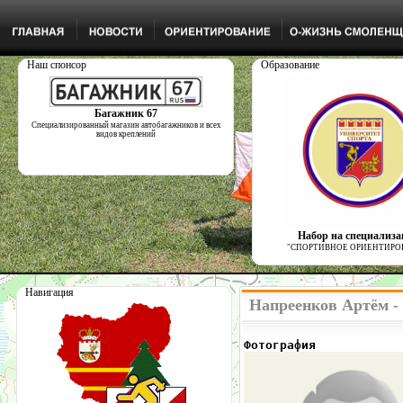
Наш спонсор
Образование
Багажник 67
Специализированный магазин автобагажников и всех
видов креплений
Набор на специализ
"СПОРТИВНОЕ ОРИЕНТИРО
Навигация
Напреенков Артём -
Фотография            