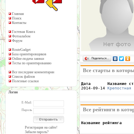
Главная
Поиск
Контакты
Гостевая Книга
Фотоальбом
Форум
RouteGadget
База ориентировщиков
Online-подача заявки
Поделиться…
Тесты по ориентированию
Все старты в котор
Все последние комментарии
Список файлов
Полезные ссылки
Дата       Название ст

2014-09-14 
Крепостная 
Логин
E-Mail:
Все рейтинги в кото
Пароль
Название рейтинга     
                      
Регистрация на сайте!
Забыли пароль?