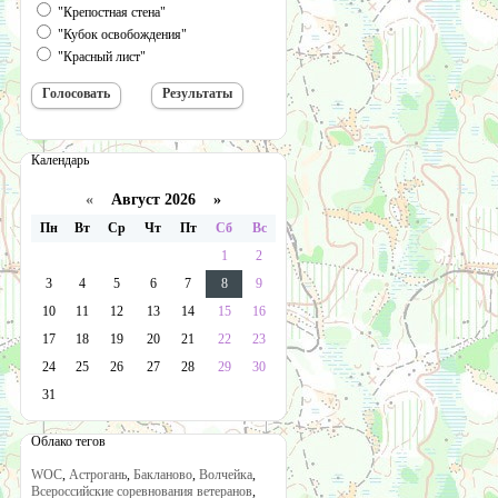
"Крепостная стена"
"Кубок освобождения"
"Красный лист"
Календарь
«
Август 2026 »
Пн
Вт
Ср
Чт
Пт
Сб
Вс
1
2
3
4
5
6
7
8
9
10
11
12
13
14
15
16
17
18
19
20
21
22
23
24
25
26
27
28
29
30
31
Облако тегов
WOC
,
Астрогань
,
Бакланово
,
Волчейка
,
Всероссийские соревнования ветеранов
,