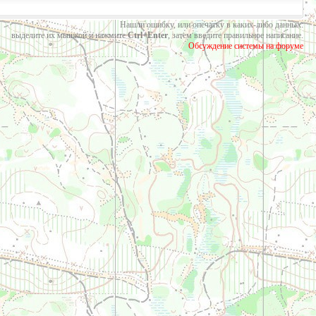
Нашли ошибку, или опечатку в каких-либо данных:
выделите их мышкой и нажмите
Ctrl+Enter
, затем введите правильное написание.
Обсуждение системы на форуме