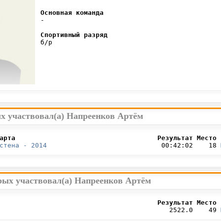
Основная команда
 -

Спортивный разряд
 б/р

ых участвовал(а) Напреенков Артём
арта                                    Результат Место 
стена - 2014
                             00:42:02    18 
рых участвовал(а) Напреенков Артём
                                        Результат Место 
                                           2522.0    49 