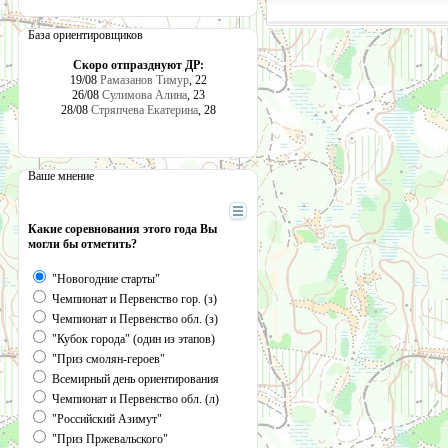
База ориентировщиков
Скоро отпразднуют ДР:
19/08
Рамазанов Тимур
, 22
26/08
Сулимова Алина
, 23
28/08
Стряпчева Екатерина
, 28
Ваше мнение
Какие соревнования этого года Вы
могли бы отметить?
"Новогодние старты"
Чемпионат и Первенство гор. (з)
Чемпионат и Первенство обл. (з)
"Кубок города" (один из этапов)
"Приз смолян-героев"
Всемирный день ориентирования
Чемпионат и Первенство обл. (л)
"Российский Азимут"
"Приз Пржевальского"