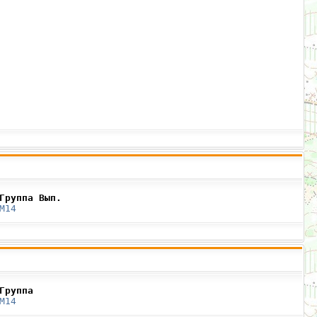
Группа Вып.
М14
Группа
М14