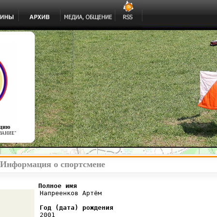
ацию
ВАНИЕ"
 Информация о спортсмене
          Полное имя
 Напреенков Артём

Год (дата) рождения
 2001
