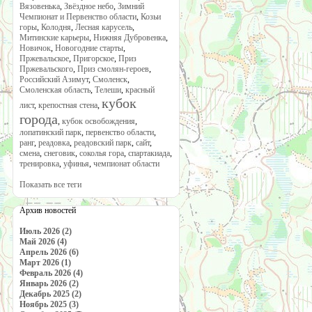
Вязовенька
,
Звёздное небо
,
Зимний
Чемпионат и Первенство области
,
Козьи
горы
,
Колодня
,
Лесная карусель
,
Митинские карьеры
,
Нижняя Дубровенка
,
Новичок
,
Новогодние старты
,
Пржевальское
,
Пригорское
,
Приз
Пржевальского
,
Приз смолян-героев
,
Российский Азимут
,
Смоленск
,
Смоленская область
,
Телеши
,
красный
кубок
лист
,
крепостная стена
,
города
,
кубок освобождения
,
лопатинский парк
,
первенство области
,
ранг
,
реадовка
,
реадовский парк
,
сайт
,
смена
,
снеговик
,
соколья гора
,
спартакиада
,
тренировка
,
уфинья
,
чемпионат области
Показать все теги
Архив новостей
Июль 2026 (2)
Май 2026 (4)
Апрель 2026 (6)
Март 2026 (1)
Февраль 2026 (4)
Январь 2026 (2)
Декабрь 2025 (2)
Ноябрь 2025 (3)