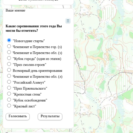
Ваше мнение
Какие соревнования этого года Вы
могли бы отметить?
"Новогодние старты"
Чемпионат и Первенство гор. (з)
Чемпионат и Первенство обл. (з)
"Кубок города" (один из этапов)
"Приз смолян-героев"
Всемирный день ориентирования
Чемпионат и Первенство обл. (л)
"Российский Азимут"
"Приз Пржевальского"
"Крепостная стена"
"Кубок освобождения"
"Красный лист"