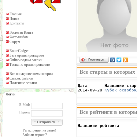
Главная
Поиск
Контакты
Гостевая Книга
Фотоальбом
Форум
RouteGadget
База ориентировщиков
Online-подача заявки
Поделиться…
Тесты по ориентированию
Все старты в которых
Все последние комментарии
Список файлов
Полезные ссылки
Дата       Название стар

2014-09-28 
Кубок освобож
Логин
E-Mail:
Все рейтинги в котор
Пароль
Название рейтинга       
                        
Регистрация на сайте!
Забыли пароль?