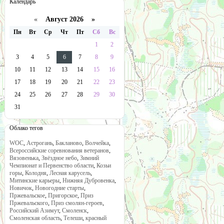
Календарь
«
Август 2026 »
Пн
Вт
Ср
Чт
Пт
Сб
Вс
1
2
3
4
5
6
7
8
9
10
11
12
13
14
15
16
17
18
19
20
21
22
23
24
25
26
27
28
29
30
31
Облако тегов
WOC
,
Астрогань
,
Бакланово
,
Волчейка
,
Всероссийские соревнования ветеранов
,
Вязовенька
,
Звёздное небо
,
Зимний
Чемпионат и Первенство области
,
Козьи
горы
,
Колодня
,
Лесная карусель
,
Митинские карьеры
,
Нижняя Дубровенка
,
Новичок
,
Новогодние старты
,
Пржевальское
,
Пригорское
,
Приз
Пржевальского
,
Приз смолян-героев
,
Российский Азимут
,
Смоленск
,
Смоленская область
,
Телеши
,
красный