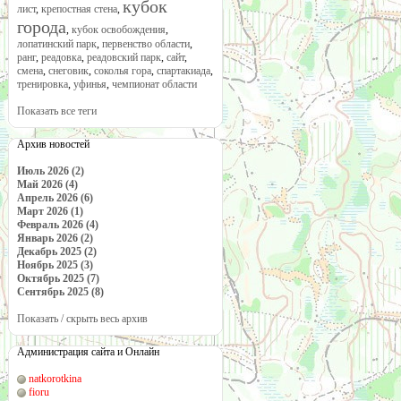
кубок
лист
,
крепостная стена
,
города
,
кубок освобождения
,
лопатинский парк
,
первенство области
,
ранг
,
реадовка
,
реадовский парк
,
сайт
,
смена
,
снеговик
,
соколья гора
,
спартакиада
,
тренировка
,
уфинья
,
чемпионат области
Показать все теги
Архив новостей
Июль 2026 (2)
Май 2026 (4)
Апрель 2026 (6)
Март 2026 (1)
Февраль 2026 (4)
Январь 2026 (2)
Декабрь 2025 (2)
Ноябрь 2025 (3)
Октябрь 2025 (7)
Сентябрь 2025 (8)
Показать / скрыть весь архив
Администрация сайта и Онлайн
natkorotkina
fioru