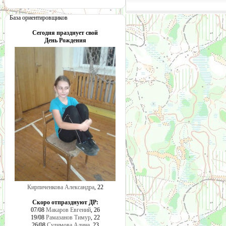
База ориентировщиков
Сегодня празднует свой
День Рождения
Кирпиченкова Александра
, 22
Скоро отпразднуют ДР:
07/08
Макаров Евгений
, 26
19/08
Рамазанов Тимур
, 22
26/08
Сулимова Алина
, 23