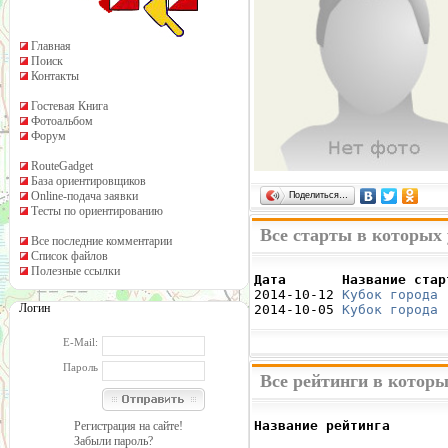
Главная
Поиск
Контакты
Гостевая Книга
Фотоальбом
Форум
RouteGadget
База ориентировщиков
Online-подача заявки
Поделиться…
Тесты по ориентированию
Все старты в которых
Все последние комментарии
Список файлов
Полезные ссылки
Дата       Название стар

2014-10-12 
Кубок города 
Логин
2014-10-05 
Кубок города 
E-Mail:
Пароль
Все рейтинги в которы
Название рейтинга       
Регистрация на сайте!
                        
Забыли пароль?