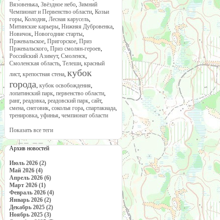
Вязовенька
,
Звёздное небо
,
Зимний
Чемпионат и Первенство области
,
Козьи
горы
,
Колодня
,
Лесная карусель
,
Митинские карьеры
,
Нижняя Дубровенка
,
Новичок
,
Новогодние старты
,
Пржевальское
,
Пригорское
,
Приз
Пржевальского
,
Приз смолян-героев
,
Российский Азимут
,
Смоленск
,
Смоленская область
,
Телеши
,
красный
кубок
лист
,
крепостная стена
,
города
,
кубок освобождения
,
лопатинский парк
,
первенство области
,
ранг
,
реадовка
,
реадовский парк
,
сайт
,
смена
,
снеговик
,
соколья гора
,
спартакиада
,
тренировка
,
уфинья
,
чемпионат области
Показать все теги
Архив новостей
Июль 2026 (2)
Май 2026 (4)
Апрель 2026 (6)
Март 2026 (1)
Февраль 2026 (4)
Январь 2026 (2)
Декабрь 2025 (2)
Ноябрь 2025 (3)