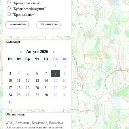
"Крепостная стена"
"Кубок освобождения"
"Красный лист"
Календарь
«
Август 2026 »
Пн
Вт
Ср
Чт
Пт
Сб
Вс
1
2
3
4
5
6
7
8
9
10
11
12
13
14
15
16
17
18
19
20
21
22
23
24
25
26
27
28
29
30
31
Облако тегов
WOC
,
Астрогань
,
Бакланово
,
Волчейка
,
Всероссийские соревнования ветеранов
,