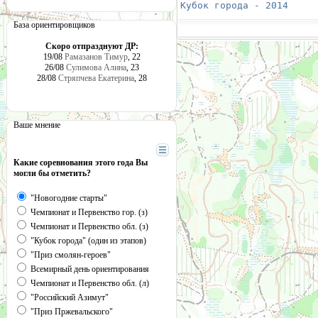
Кубок города - 2014
     
База ориентировщиков
Скоро отпразднуют ДР:
19/08
Рамазанов Тимур
, 22
26/08
Сулимова Алина
, 23
28/08
Стряпчева Екатерина
, 28
Ваше мнение
Какие соревнования этого года Вы
могли бы отметить?
"Новогодние старты"
Чемпионат и Первенство гор. (з)
Чемпионат и Первенство обл. (з)
"Кубок города" (один из этапов)
"Приз смолян-героев"
Всемирный день ориентирования
Чемпионат и Первенство обл. (л)
"Российский Азимут"
"Приз Пржевальского"