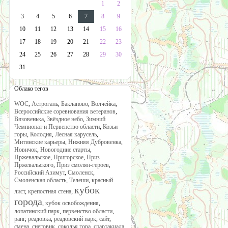
1
2
3
4
5
6
7
8
9
10
11
12
13
14
15
16
17
18
19
20
21
22
23
24
25
26
27
28
29
30
31
Облако тегов
WOC
,
Астрогань
,
Бакланово
,
Волчейка
,
Всероссийские соревнования ветеранов
,
Вязовенька
,
Звёздное небо
,
Зимний
Чемпионат и Первенство области
,
Козьи
горы
,
Колодня
,
Лесная карусель
,
Митинские карьеры
,
Нижняя Дубровенка
,
Новичок
,
Новогодние старты
,
Пржевальское
,
Пригорское
,
Приз
Пржевальского
,
Приз смолян-героев
,
Российский Азимут
,
Смоленск
,
Смоленская область
,
Телеши
,
красный
кубок
лист
,
крепостная стена
,
города
,
кубок освобождения
,
лопатинский парк
,
первенство области
,
ранг
,
реадовка
,
реадовский парк
,
сайт
,
смена
,
снеговик
,
соколья гора
,
спартакиада
,