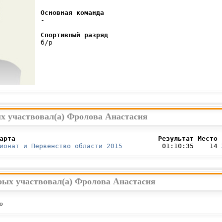
Основная команда
 -

Спортивный разряд
 б/р

ых участвовал(а) Фролова Анастасия
арта                                    Результат Место 
ионат и Первенство области 2015
          01:10:35    14 
рых участвовал(а) Фролова Анастасия
о