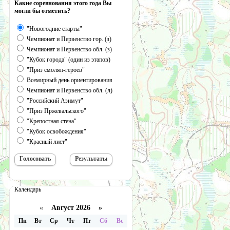
Какие соревнования этого года Вы
могли бы отметить?
"Новогодние старты"
Чемпионат и Первенство гор. (з)
Чемпионат и Первенство обл. (з)
"Кубок города" (один из этапов)
"Приз смолян-героев"
Всемирный день ориентирования
Чемпионат и Первенство обл. (л)
"Российский Азимут"
"Приз Пржевальского"
"Крепостная стена"
"Кубок освобождения"
"Красный лист"
Календарь
«
Август 2026 »
Пн
Вт
Ср
Чт
Пт
Сб
Вс