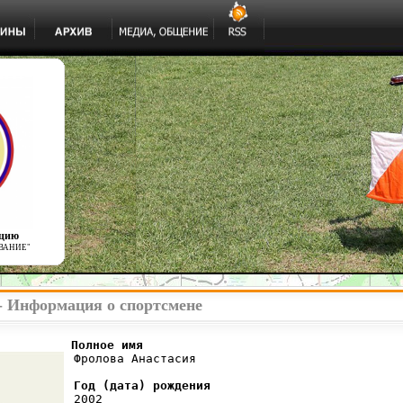
ацию
ВАНИЕ"
- Информация о спортсмене
          Полное имя
 Фролова Анастасия

Год (дата) рождения
 2002
