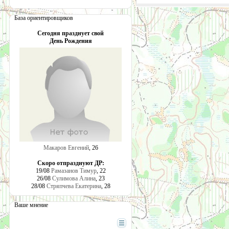
База ориентировщиков
Сегодня празднует свой
День Рождения
Макаров Евгений
, 26
Скоро отпразднуют ДР:
19/08
Рамазанов Тимур
, 22
26/08
Сулимова Алина
, 23
28/08
Стряпчева Екатерина
, 28
Ваше мнение