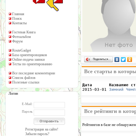
Главная
Поиск
Контакты
Гостевая Книга
Фотоальбом
Форум
RouteGadget
База ориентировщиков
Online-подача заявки
Поделиться…
Тесты по ориентированию
Все старты в котор
Все последние комментарии
Список файлов
Полезные ссылки
Дата       Название ст

2015-03-01 
Зимний Чемп
Логин
E-Mail:
Все рейтинги в кото
Пароль
Рейтингов в базе не обнаружен
Регистрация на сайте!
Забыли пароль?