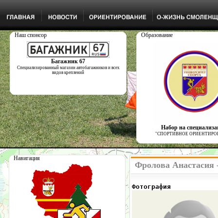
Наш спонсор
Образование
Багажник 67
Специализированный магазин автобагажников и всех
видов креплений
Набор на специализ
"СПОРТИВНОЕ ОРИЕНТИРО
Навигация
Фролова Анастасия 
Фотография            