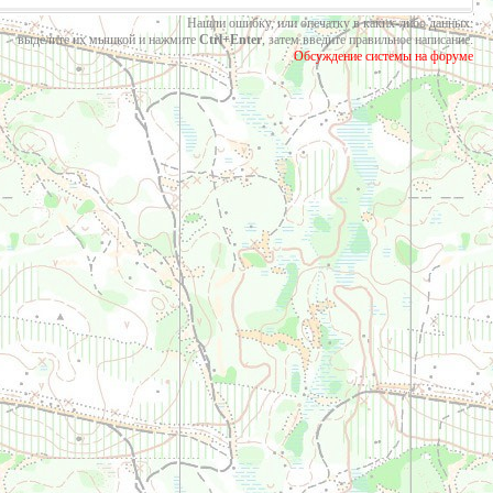
Нашли ошибку, или опечатку в каких-либо данных:
выделите их мышкой и нажмите
Ctrl+Enter
, затем введите правильное написание.
Обсуждение системы на форуме