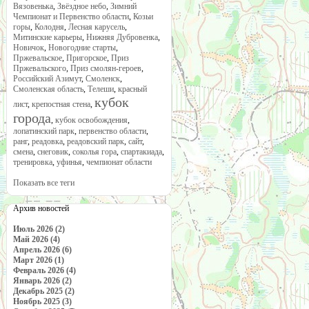
Вязовенька
,
Звёздное небо
,
Зимний
Чемпионат и Первенство области
,
Козьи
горы
,
Колодня
,
Лесная карусель
,
Митинские карьеры
,
Нижняя Дубровенка
,
Новичок
,
Новогодние старты
,
Пржевальское
,
Пригорское
,
Приз
Пржевальского
,
Приз смолян-героев
,
Российский Азимут
,
Смоленск
,
Смоленская область
,
Телеши
,
красный
кубок
лист
,
крепостная стена
,
города
,
кубок освобождения
,
лопатинский парк
,
первенство области
,
ранг
,
реадовка
,
реадовский парк
,
сайт
,
смена
,
снеговик
,
соколья гора
,
спартакиада
,
тренировка
,
уфинья
,
чемпионат области
Показать все теги
Архив новостей
Июль 2026 (2)
Май 2026 (4)
Апрель 2026 (6)
Март 2026 (1)
Февраль 2026 (4)
Январь 2026 (2)
Декабрь 2025 (2)
Ноябрь 2025 (3)