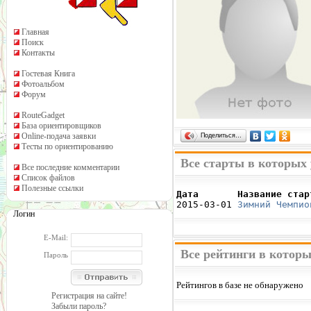
Главная
Поиск
Контакты
Гостевая Книга
Фотоальбом
Форум
RouteGadget
База ориентировщиков
Online-подача заявки
Поделиться…
Тесты по ориентированию
Все старты в которых
Все последние комментарии
Список файлов
Полезные ссылки
Дата       Название стар

2015-03-01 
Зимний Чемпио
Логин
E-Mail:
Все рейтинги в котор
Пароль
Рейтингов в базе не обнаружено
Регистрация на сайте!
Забыли пароль?