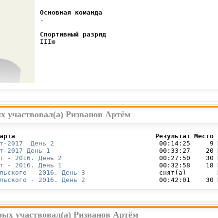
Основная команда
 -

Спортивный разряд
 IIIю

х участвовал(а) Ризванов Артём
арта                                    Результат Место 
т-2017  День 2
                           00:14:25     9 
т-2017 День 1
                            00:33:27    20 
т - 2016. День 2
                         00:27:50    30 
т - 2016. День 1
                         00:32:58    18 
льского - 2016. День 3
                   снят(а)        
льского - 2016. День 2
                   00:42:01    30 
рых участвовал(а) Ризванов Артём