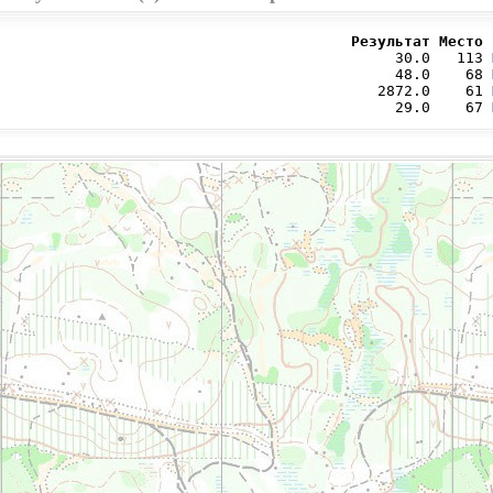
                                        Результат Место 
                                             30.0   113 
                                             48.0    68 
                                           2872.0    61 
                                             29.0    67 