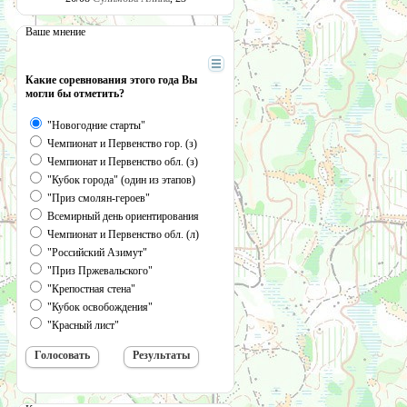
Ваше мнение
Какие соревнования этого года Вы
могли бы отметить?
"Новогодние старты"
Чемпионат и Первенство гор. (з)
Чемпионат и Первенство обл. (з)
"Кубок города" (один из этапов)
"Приз смолян-героев"
Всемирный день ориентирования
Чемпионат и Первенство обл. (л)
"Российский Азимут"
"Приз Пржевальского"
"Крепостная стена"
"Кубок освобождения"
"Красный лист"