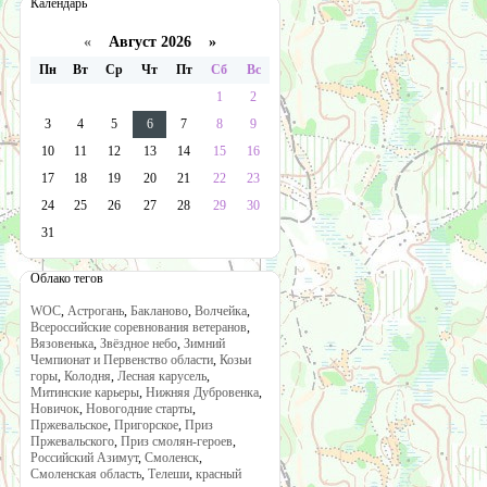
Календарь
«
Август 2026 »
Пн
Вт
Ср
Чт
Пт
Сб
Вс
1
2
3
4
5
6
7
8
9
10
11
12
13
14
15
16
17
18
19
20
21
22
23
24
25
26
27
28
29
30
31
Облако тегов
WOC
,
Астрогань
,
Бакланово
,
Волчейка
,
Всероссийские соревнования ветеранов
,
Вязовенька
,
Звёздное небо
,
Зимний
Чемпионат и Первенство области
,
Козьи
горы
,
Колодня
,
Лесная карусель
,
Митинские карьеры
,
Нижняя Дубровенка
,
Новичок
,
Новогодние старты
,
Пржевальское
,
Пригорское
,
Приз
Пржевальского
,
Приз смолян-героев
,
Российский Азимут
,
Смоленск
,
Смоленская область
,
Телеши
,
красный