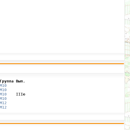
Группа Вып.
М10
М10
М10
    IIIю

М10
М12
М12