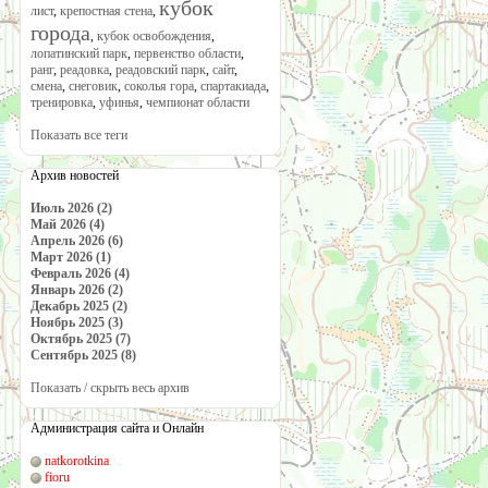
кубок
лист
,
крепостная стена
,
города
,
кубок освобождения
,
лопатинский парк
,
первенство области
,
ранг
,
реадовка
,
реадовский парк
,
сайт
,
смена
,
снеговик
,
соколья гора
,
спартакиада
,
тренировка
,
уфинья
,
чемпионат области
Показать все теги
Архив новостей
Июль 2026 (2)
Май 2026 (4)
Апрель 2026 (6)
Март 2026 (1)
Февраль 2026 (4)
Январь 2026 (2)
Декабрь 2025 (2)
Ноябрь 2025 (3)
Октябрь 2025 (7)
Сентябрь 2025 (8)
Показать / скрыть весь архив
Администрация сайта и Онлайн
natkorotkina
fioru