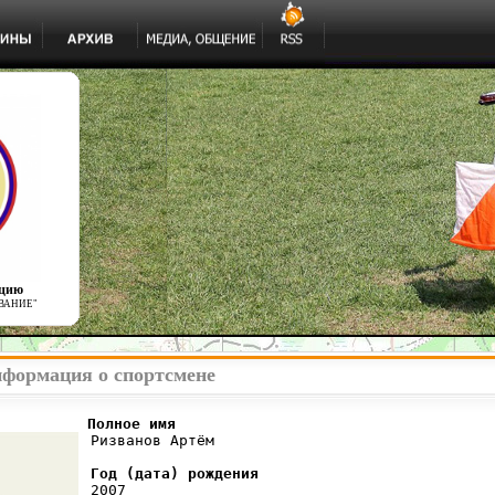
ацию
ВАНИЕ"
нформация о спортсмене
          Полное имя
 Ризванов Артём

Год (дата) рождения
 2007
