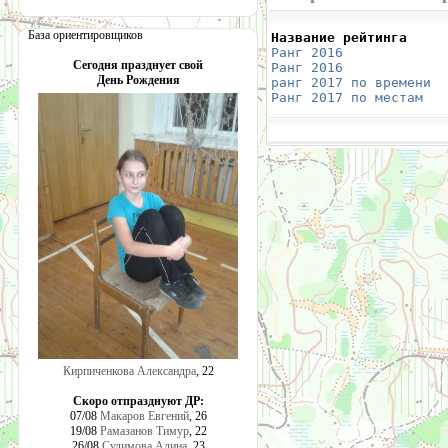
База ориентировщиков
Название рейтинга     
Ранг 2016
             
Сегодня празднует свой
Ранг 2016
             
День Рождения
ранг 2017 по времени
  
Ранг 2017 по местам
   
Кирпиченкова Александра
, 22
Скоро отпразднуют ДР:
07/08
Макаров Евгений
, 26
19/08
Рамазанов Тимур
, 22
26/08
Сулимова Алина
, 23