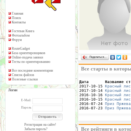
Главная
Поиск
Контакты
Гостевая Книга
Фотоальбом
Форум
RouteGadget
База ориентировщиков
Online-подача заявки
Поделиться…
Тесты по ориентированию
Все старты в которы
Все последние комментарии
Список файлов
Полезные ссылки
Дата       Название ст

2017-10-15 
Красный лис
Логин
2017-10-14 
Красный лис
2016-10-16 
Красный лис
2016-10-15 
Красный лис
E-Mail:
2016-07-24 
Приз Пржева
Пароль
2016-07-23 
Приз Пржева
Регистрация на сайте!
Все рейтинги в кото
Забыли пароль?