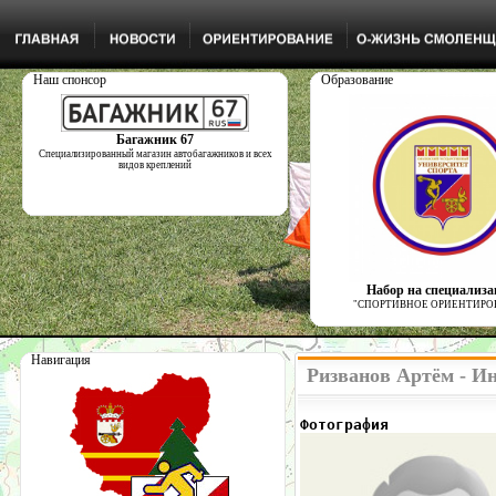
Наш спонсор
Образование
Багажник 67
Специализированный магазин автобагажников и всех
видов креплений
Набор на специализ
"СПОРТИВНОЕ ОРИЕНТИРО
Навигация
Ризванов Артём - И
Фотография            