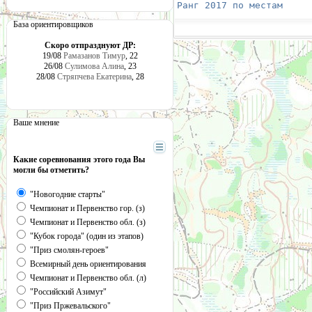
Ранг 2017 по местам
     
База ориентировщиков
Скоро отпразднуют ДР:
19/08
Рамазанов Тимур
, 22
26/08
Сулимова Алина
, 23
28/08
Стряпчева Екатерина
, 28
Ваше мнение
Какие соревнования этого года Вы
могли бы отметить?
"Новогодние старты"
Чемпионат и Первенство гор. (з)
Чемпионат и Первенство обл. (з)
"Кубок города" (один из этапов)
"Приз смолян-героев"
Всемирный день ориентирования
Чемпионат и Первенство обл. (л)
"Российский Азимут"
"Приз Пржевальского"