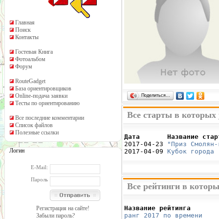
Главная
Поиск
Контакты
Гостевая Книга
Фотоальбом
Форум
RouteGadget
База ориентировщиков
Online-подача заявки
Поделиться…
Тесты по ориентированию
Все старты в которых
Все последние комментарии
Список файлов
Полезные ссылки
Дата       Название стар

2017-04-23 
"Приз Смолян-
Логин
2017-04-09 
Кубок города 
E-Mail:
Пароль
Все рейтинги в котор
Название рейтинга       
Регистрация на сайте!
ранг 2017 по времени
    
Забыли пароль?