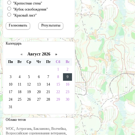
"Крепостная стена"
"Кубок освобождения"
"Красный лист"
Календарь
«
Август 2026 »
Пн
Вт
Ср
Чт
Пт
Сб
Вс
1
2
3
4
5
6
7
8
9
10
11
12
13
14
15
16
17
18
19
20
21
22
23
24
25
26
27
28
29
30
31
Облако тегов
WOC
,
Астрогань
,
Бакланово
,
Волчейка
,
Всероссийские соревнования ветеранов
,