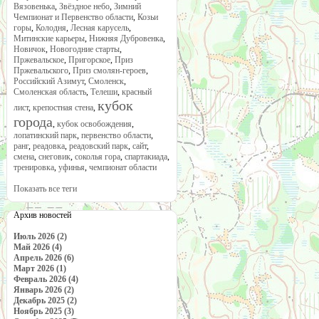
Вязовенька
,
Звёздное небо
,
Зимний
Чемпионат и Первенство области
,
Козьи
горы
,
Колодня
,
Лесная карусель
,
Митинские карьеры
,
Нижняя Дубровенка
,
Новичок
,
Новогодние старты
,
Пржевальское
,
Пригорское
,
Приз
Пржевальского
,
Приз смолян-героев
,
Российский Азимут
,
Смоленск
,
Смоленская область
,
Телеши
,
красный
кубок
лист
,
крепостная стена
,
города
,
кубок освобождения
,
лопатинский парк
,
первенство области
,
ранг
,
реадовка
,
реадовский парк
,
сайт
,
смена
,
снеговик
,
соколья гора
,
спартакиада
,
тренировка
,
уфинья
,
чемпионат области
Показать все теги
Архив новостей
Июль 2026 (2)
Май 2026 (4)
Апрель 2026 (6)
Март 2026 (1)
Февраль 2026 (4)
Январь 2026 (2)
Декабрь 2025 (2)
Ноябрь 2025 (3)