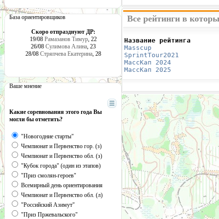
База ориентировщиков
Все рейтинги в котор
Скоро отпразднуют ДР:
19/08
Рамазанов Тимур
, 22
Название рейтинга       
26/08
Сулимова Алина
, 23
Masscup 
                
28/08
Стряпчева Екатерина
, 28
SprintTour2021
          
МассКап 2024
            
МассКап 2025
            
Ваше мнение
Какие соревнования этого года Вы
могли бы отметить?
"Новогодние старты"
Чемпионат и Первенство гор. (з)
Чемпионат и Первенство обл. (з)
"Кубок города" (один из этапов)
"Приз смолян-героев"
Всемирный день ориентирования
Чемпионат и Первенство обл. (л)
"Российский Азимут"
"Приз Пржевальского"