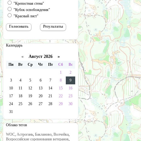
"Крепостная стена"
"Кубок освобождения"
"Красный лист"
Календарь
«
Август 2026 »
Пн
Вт
Ср
Чт
Пт
Сб
Вс
1
2
3
4
5
6
7
8
9
10
11
12
13
14
15
16
17
18
19
20
21
22
23
24
25
26
27
28
29
30
31
Облако тегов
WOC
,
Астрогань
,
Бакланово
,
Волчейка
,
Всероссийские соревнования ветеранов
,