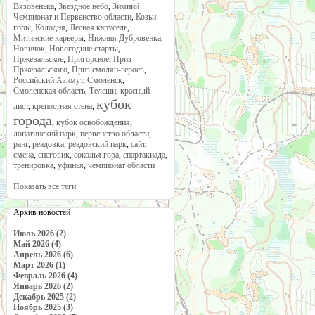
Вязовенька
,
Звёздное небо
,
Зимний
Чемпионат и Первенство области
,
Козьи
горы
,
Колодня
,
Лесная карусель
,
Митинские карьеры
,
Нижняя Дубровенка
,
Новичок
,
Новогодние старты
,
Пржевальское
,
Пригорское
,
Приз
Пржевальского
,
Приз смолян-героев
,
Российский Азимут
,
Смоленск
,
Смоленская область
,
Телеши
,
красный
кубок
лист
,
крепостная стена
,
города
,
кубок освобождения
,
лопатинский парк
,
первенство области
,
ранг
,
реадовка
,
реадовский парк
,
сайт
,
смена
,
снеговик
,
соколья гора
,
спартакиада
,
тренировка
,
уфинья
,
чемпионат области
Показать все теги
Архив новостей
Июль 2026 (2)
Май 2026 (4)
Апрель 2026 (6)
Март 2026 (1)
Февраль 2026 (4)
Январь 2026 (2)
Декабрь 2025 (2)
Ноябрь 2025 (3)