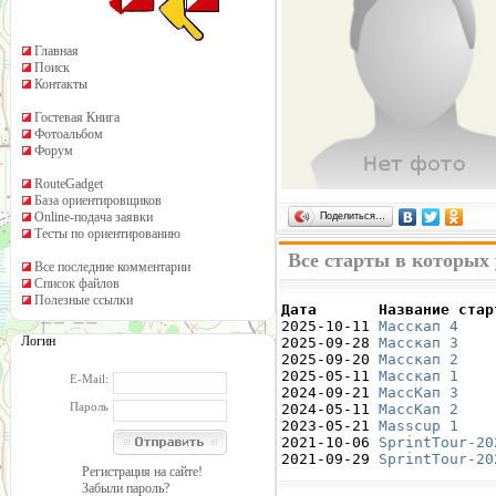
Главная
Поиск
Контакты
Гостевая Книга
Фотоальбом
Форум
RouteGadget
База ориентировщиков
Online-подача заявки
Поделиться…
Тесты по ориентированию
Все старты в которых
Все последние комментарии
Список файлов
Полезные ссылки
Дата       Название стар

2025-10-11 
Масскап 4
    
Логин
2025-09-28 
Масскап 3
    
2025-09-20 
Масскап 2
    
2025-05-11 
Масскап 1
    
E-Mail:
2024-09-21 
МассКап 3
    
Пароль
2024-05-11 
МассКап 2
    
2023-05-21 
Masscup 1
    
2021-10-06 
SprintTour-20
2021-09-29 
SprintTour-20
Регистрация на сайте!
Забыли пароль?