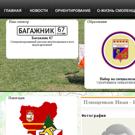
Наш спонсор
Образование
Багажник 67
Специализированный магазин автобагажников и всех
видов креплений
Набор на специализ
"СПОРТИВНОЕ ОРИЕНТИРО
Навигация
Плющенков Иван - 
Фотография            