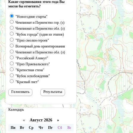
Какие соревнования этого года Вы
могли бы отметить?
"Новогодние старты"
Чемпионат и Первенство гор. (з)
Чемпионат и Первенство обл. (з)
"Кубок города" (один из этапов)
"Приз смолян-героев"
Всемирный день ориентирования
Чемпионат и Первенство обл. (л)
"Российский Азимут"
"Приз Пржевальского"
"Крепостная стена"
"Кубок освобождения"
"Красный лист"
Календарь
«
Август 2026 »
Пн
Вт
Ср
Чт
Пт
Сб
Вс