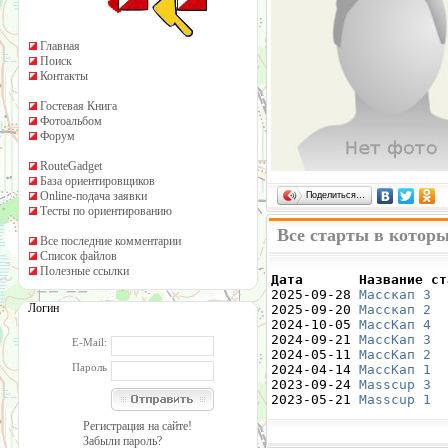
Главная
Поиск
Контакты
Гостевая Книга
Фотоальбом
Форум
RouteGadget
База ориентировщиков
Online-подача заявки
Поделиться…
Тесты по ориентированию
Все старты в котор
Все последние комментарии
Список файлов
Полезные ссылки
Дата       Название ст

2025-09-28 
Масскап 3
  
Логин
2025-09-20 
Масскап 2
  
2024-10-05 
МассКап 4
  
2024-09-21 
МассКап 3
  
E-Mail:
2024-05-11 
МассКап 2
  
Пароль
2024-04-14 
МассКап 1
  
2023-09-24 
Masscup 3
  
2023-05-21 
Masscup 1
  
Регистрация на сайте!
Забыли пароль?