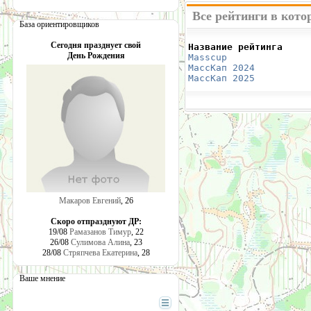
Все рейтинги в кот
База ориентировщиков
Сегодня празднует свой
Название рейтинга     
День Рождения
Masscup 
              
МассКап 2024
          
МассКап 2025
          
Макаров Евгений
, 26
Скоро отпразднуют ДР:
19/08
Рамазанов Тимур
, 22
26/08
Сулимова Алина
, 23
28/08
Стряпчева Екатерина
, 28
Ваше мнение