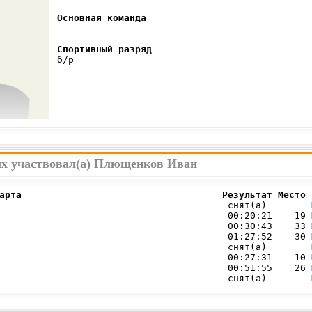
Основная команда
 -

Спортивный разряд
 б/р

ых участвовал(а) Плющенков Иван
арта                                    Результат Место 
                                         снят(а)        
                                         00:20:21    19 
                                         00:30:43    33 
                                         01:27:52    30 
                                         снят(а)        
                                         00:27:31    10 
                                         00:51:55    26 
                                         снят(а)        