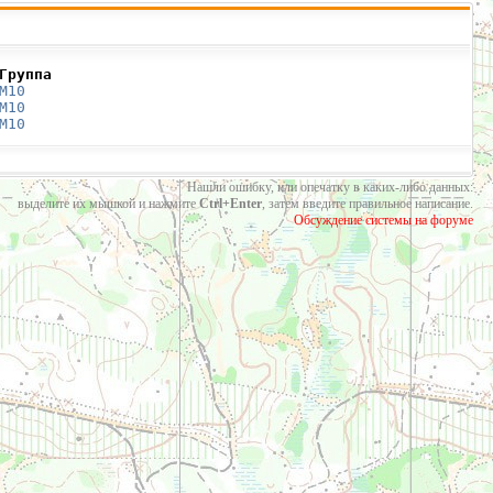
Группа
М10
М10
М10
Нашли ошибку, или опечатку в каких-либо данных:
выделите их мышкой и нажмите
Ctrl+Enter
, затем введите правильное написание.
Обсуждение системы на форуме