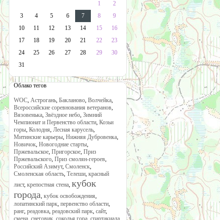
1
2
3
4
5
6
7
8
9
10
11
12
13
14
15
16
17
18
19
20
21
22
23
24
25
26
27
28
29
30
31
Облако тегов
WOC
,
Астрогань
,
Бакланово
,
Волчейка
,
Всероссийские соревнования ветеранов
,
Вязовенька
,
Звёздное небо
,
Зимний
Чемпионат и Первенство области
,
Козьи
горы
,
Колодня
,
Лесная карусель
,
Митинские карьеры
,
Нижняя Дубровенка
,
Новичок
,
Новогодние старты
,
Пржевальское
,
Пригорское
,
Приз
Пржевальского
,
Приз смолян-героев
,
Российский Азимут
,
Смоленск
,
Смоленская область
,
Телеши
,
красный
кубок
лист
,
крепостная стена
,
города
,
кубок освобождения
,
лопатинский парк
,
первенство области
,
ранг
,
реадовка
,
реадовский парк
,
сайт
,
смена
,
снеговик
,
соколья гора
,
спартакиада
,