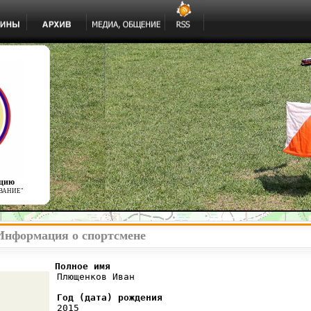
ацию
ВАНИЕ"
Информация о спортсмене
          Полное имя
 Плющенков Иван

Год (дата) рождения
 2015
