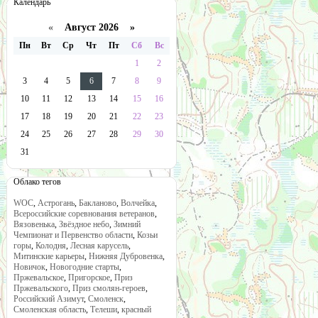
Календарь
«
Август 2026 »
Пн
Вт
Ср
Чт
Пт
Сб
Вс
1
2
3
4
5
6
7
8
9
10
11
12
13
14
15
16
17
18
19
20
21
22
23
24
25
26
27
28
29
30
31
Облако тегов
WOC
,
Астрогань
,
Бакланово
,
Волчейка
,
Всероссийские соревнования ветеранов
,
Вязовенька
,
Звёздное небо
,
Зимний
Чемпионат и Первенство области
,
Козьи
горы
,
Колодня
,
Лесная карусель
,
Митинские карьеры
,
Нижняя Дубровенка
,
Новичок
,
Новогодние старты
,
Пржевальское
,
Пригорское
,
Приз
Пржевальского
,
Приз смолян-героев
,
Российский Азимут
,
Смоленск
,
Смоленская область
,
Телеши
,
красный