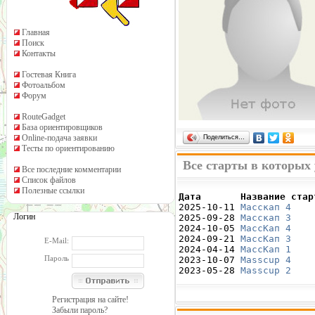
Главная
Поиск
Контакты
Гостевая Книга
Фотоальбом
Форум
RouteGadget
База ориентировщиков
Online-подача заявки
Поделиться…
Тесты по ориентированию
Все старты в которых
Все последние комментарии
Список файлов
Полезные ссылки
Дата       Название стар

2025-10-11 
Масскап 4
    
Логин
2025-09-28 
Масскап 3
    
2024-10-05 
МассКап 4
    
2024-09-21 
МассКап 3
    
E-Mail:
2024-04-14 
МассКап 1
    
Пароль
2023-10-07 
Masscup 4
    
2023-05-28 
Masscup 2
    
Регистрация на сайте!
Забыли пароль?