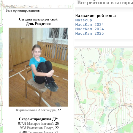
Все рейтинги в котор
База ориентировщиков
Название рейтинга       
Сегодня празднует свой
Masscup 
                
День Рождения
МассКап 2024
            
МассКап 2024
            
МассКап 2025
            
Кирпиченкова Александра
, 22
Скоро отпразднуют ДР:
07/08
Макаров Евгений
, 26
19/08
Рамазанов Тимур
, 22
26/08
Сулимова Алина
, 23