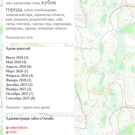
кубок
лист
,
крепостная стена
,
города
,
кубок освобождения
,
лопатинский парк
,
первенство области
,
ранг
,
реадовка
,
реадовский парк
,
сайт
,
смена
,
снеговик
,
соколья гора
,
спартакиада
,
тренировка
,
уфинья
,
чемпионат области
Показать все теги
Архив новостей
Июль 2026 (2)
Май 2026 (4)
Апрель 2026 (6)
Март 2026 (1)
Февраль 2026 (4)
Январь 2026 (2)
Декабрь 2025 (2)
Ноябрь 2025 (3)
Октябрь 2025 (7)
Сентябрь 2025 (8)
Показать / скрыть весь архив
Администрация сайта и Онлайн
natkorotkina
fioru