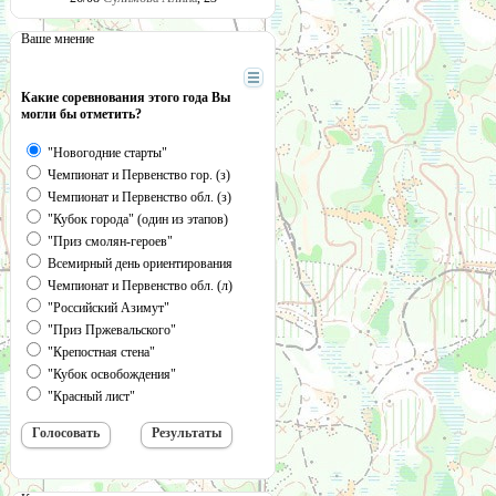
Ваше мнение
Какие соревнования этого года Вы
могли бы отметить?
"Новогодние старты"
Чемпионат и Первенство гор. (з)
Чемпионат и Первенство обл. (з)
"Кубок города" (один из этапов)
"Приз смолян-героев"
Всемирный день ориентирования
Чемпионат и Первенство обл. (л)
"Российский Азимут"
"Приз Пржевальского"
"Крепостная стена"
"Кубок освобождения"
"Красный лист"