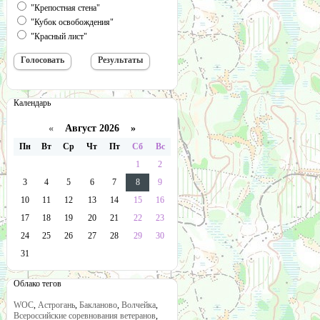
"Крепостная стена"
"Кубок освобождения"
"Красный лист"
Календарь
«
Август 2026 »
Пн
Вт
Ср
Чт
Пт
Сб
Вс
1
2
3
4
5
6
7
8
9
10
11
12
13
14
15
16
17
18
19
20
21
22
23
24
25
26
27
28
29
30
31
Облако тегов
WOC
,
Астрогань
,
Бакланово
,
Волчейка
,
Всероссийские соревнования ветеранов
,