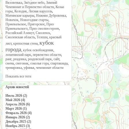
Вязовенька
,
Звёздное небо
,
Зимний
Чемпионат и Первенство области
,
Козьи
горы
,
Колодня
,
Лесная карусель
,
Митинские карьеры
,
Нижняя Дубровенка
,
Новичок
,
Новогодние старты
,
Пржевальское
,
Пригорское
,
Приз
Пржевальского
,
Приз смолян-героев
,
Российский Азимут
,
Смоленск
,
Смоленская область
,
Телеши
,
красный
кубок
лист
,
крепостная стена
,
города
,
кубок освобождения
,
лопатинский парк
,
первенство области
,
ранг
,
реадовка
,
реадовский парк
,
сайт
,
смена
,
снеговик
,
соколья гора
,
спартакиада
,
тренировка
,
уфинья
,
чемпионат области
Показать все теги
Архив новостей
Июль 2026 (2)
Май 2026 (4)
Апрель 2026 (6)
Март 2026 (1)
Февраль 2026 (4)
Январь 2026 (2)
Декабрь 2025 (2)
Ноябрь 2025 (3)