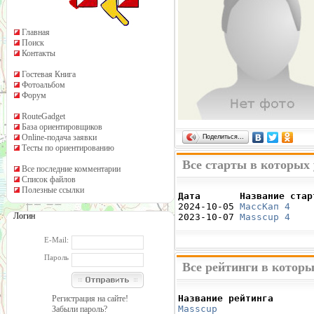
Главная
Поиск
Контакты
Гостевая Книга
Фотоальбом
Форум
RouteGadget
База ориентировщиков
Online-подача заявки
Поделиться…
Тесты по ориентированию
Все старты в которых 
Все последние комментарии
Список файлов
Полезные ссылки
Дата       Название стар

2024-10-05 
МассКап 4
    
Логин
2023-10-07 
Masscup 4
    
E-Mail:
Пароль
Все рейтинги в которы
Название рейтинга       
Регистрация на сайте!
Masscup 
                
Забыли пароль?