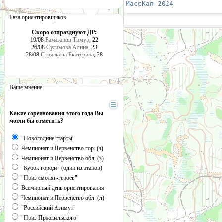
МассКап 2024
            
База ориентировщиков
Скоро отпразднуют ДР:
19/08
Рамазанов Тимур
, 22
26/08
Сулимова Алина
, 23
28/08
Стряпчева Екатерина
, 28
Ваше мнение
Какие соревнования этого года Вы
могли бы отметить?
"Новогодние старты"
Чемпионат и Первенство гор. (з)
Чемпионат и Первенство обл. (з)
"Кубок города" (один из этапов)
"Приз смолян-героев"
Всемирный день ориентирования
Чемпионат и Первенство обл. (л)
"Российский Азимут"
"Приз Пржевальского"