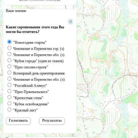
Ваше мнение
Какие соревнования этого года Вы
могли бы отметить?
"Новогодние старты"
Чемпионат и Первенство гор. (з)
Чемпионат и Первенство обл. (з)
"Кубок города" (один из этапов)
"Приз смолян-героев"
Всемирный день ориентирования
Чемпионат и Первенство обл. (л)
"Российский Азимут"
"Приз Пржевальского"
"Крепостная стена"
"Кубок освобождения"
"Красный лист"