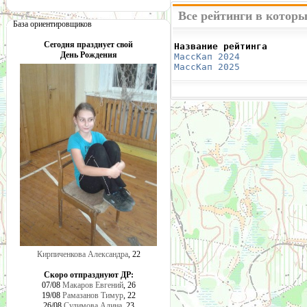
Все рейтинги в котор
База ориентировщиков
Сегодня празднует свой
Название рейтинга       
День Рождения
МассКап 2024
            
МассКап 2025
            
Кирпиченкова Александра
, 22
Скоро отпразднуют ДР:
07/08
Макаров Евгений
, 26
19/08
Рамазанов Тимур
, 22
26/08
Сулимова Алина
, 23