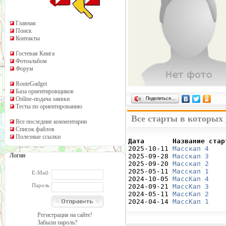
Главная
Поиск
Контакты
Гостевая Книга
Фотоальбом
Форум
RouteGadget
База ориентировщиков
Online-подача заявки
Поделиться…
Тесты по ориентированию
Все старты в которых
Все последние комментарии
Список файлов
Полезные ссылки
Дата       Название стар

2025-10-11 
Масскап 4
    
Логин
2025-09-28 
Масскап 3
    
2025-09-20 
Масскап 2
    
2025-05-11 
Масскап 1
    
E-Mail:
2024-10-05 
МассКап 4
    
Пароль
2024-09-21 
МассКап 3
    
2024-05-11 
МассКап 2
    
2024-04-14 
МассКап 1
    
Регистрация на сайте!
Забыли пароль?