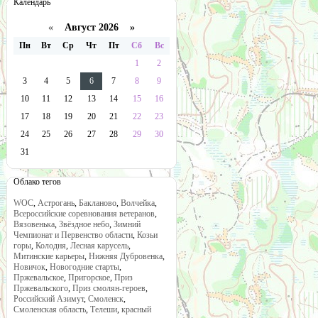
Календарь
«
Август 2026 »
Пн
Вт
Ср
Чт
Пт
Сб
Вс
1
2
3
4
5
6
7
8
9
10
11
12
13
14
15
16
17
18
19
20
21
22
23
24
25
26
27
28
29
30
31
Облако тегов
WOC
,
Астрогань
,
Бакланово
,
Волчейка
,
Всероссийские соревнования ветеранов
,
Вязовенька
,
Звёздное небо
,
Зимний
Чемпионат и Первенство области
,
Козьи
горы
,
Колодня
,
Лесная карусель
,
Митинские карьеры
,
Нижняя Дубровенка
,
Новичок
,
Новогодние старты
,
Пржевальское
,
Пригорское
,
Приз
Пржевальского
,
Приз смолян-героев
,
Российский Азимут
,
Смоленск
,
Смоленская область
,
Телеши
,
красный