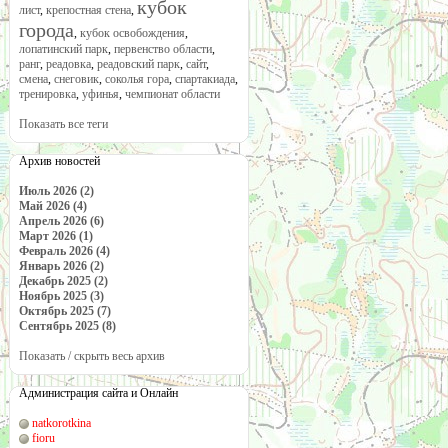
кубок
лист
,
крепостная стена
,
города
,
кубок освобождения
,
лопатинский парк
,
первенство области
,
ранг
,
реадовка
,
реадовский парк
,
сайт
,
смена
,
снеговик
,
соколья гора
,
спартакиада
,
тренировка
,
уфинья
,
чемпионат области
Показать все теги
Архив новостей
Июль 2026 (2)
Май 2026 (4)
Апрель 2026 (6)
Март 2026 (1)
Февраль 2026 (4)
Январь 2026 (2)
Декабрь 2025 (2)
Ноябрь 2025 (3)
Октябрь 2025 (7)
Сентябрь 2025 (8)
Показать / скрыть весь архив
Администрация сайта и Онлайн
natkorotkina
fioru