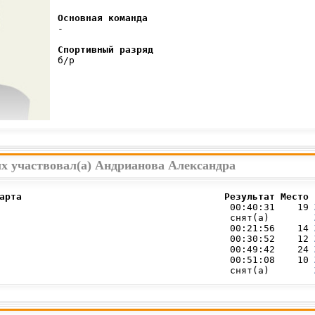
Основная команда
 -

Спортивный разряд
 б/р

ых участвовал(а) Андрианова Александра
арта                                    Результат Место 
                                         00:40:31    19 
                                         снят(а)        
                                         00:21:56    14 
                                         00:30:52    12 
                                         00:49:42    24 
                                         00:51:08    10 
                                         снят(а)        