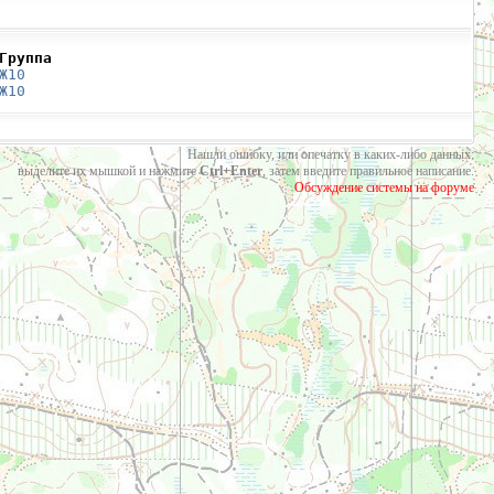
Группа
Ж10
Ж10
Нашли ошибку, или опечатку в каких-либо данных:
выделите их мышкой и нажмите
Ctrl+Enter
, затем введите правильное написание.
Обсуждение системы на форуме