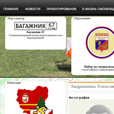
Наш спонсор
Образование
Багажник 67
Специализированный магазин автобагажников и всех
видов креплений
Набор на специализ
"СПОРТИВНОЕ ОРИЕНТИРО
Навигация
Андрианова Алексан
Фотография            