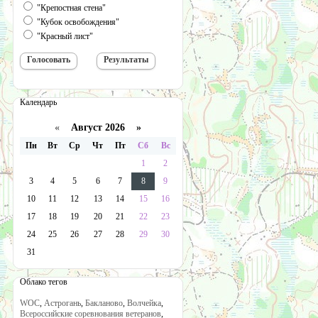
"Крепостная стена"
"Кубок освобождения"
"Красный лист"
Календарь
«
Август 2026 »
Пн
Вт
Ср
Чт
Пт
Сб
Вс
1
2
3
4
5
6
7
8
9
10
11
12
13
14
15
16
17
18
19
20
21
22
23
24
25
26
27
28
29
30
31
Облако тегов
WOC
,
Астрогань
,
Бакланово
,
Волчейка
,
Всероссийские соревнования ветеранов
,