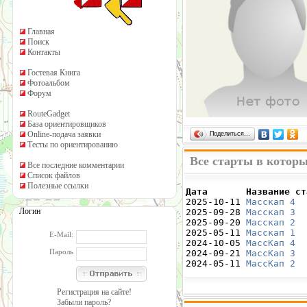
Главная
Поиск
Контакты
Гостевая Книга
Фотоальбом
Форум
RouteGadget
База ориентировщиков
Online-подача заявки
Поделиться…
Тесты по ориентированию
Все старты в котор
Все последние комментарии
Список файлов
Полезные ссылки
Дата       Название ст

2025-10-11 
Масскап 4
  
Логин
2025-09-28 
Масскап 3
  
2025-09-20 
Масскап 2
  
2025-05-11 
Масскап 1
  
E-Mail:
2024-10-05 
МассКап 4
  
Пароль
2024-09-21 
МассКап 3
  
2024-05-11 
МассКап 2
  
Регистрация на сайте!
Забыли пароль?