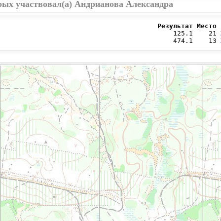
рых участвовал(а) Андрианова Александра
                                        Результат Место 
                                            125.1    21 
                                            474.1    13 