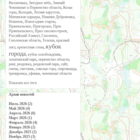
Вязовенька
,
Звёздное небо
,
Зимний
Чемпионат и Первенство области
,
Козьи
горы
,
Колодня
,
Лесная карусель
,
Митинские карьеры
,
Нижняя Дубровенка
,
Новичок
,
Новогодние старты
,
Пржевальское
,
Пригорское
,
Приз
Пржевальского
,
Приз смолян-героев
,
Российский Азимут
,
Смоленск
,
Смоленская область
,
Телеши
,
красный
кубок
лист
,
крепостная стена
,
города
,
кубок освобождения
,
лопатинский парк
,
первенство области
,
ранг
,
реадовка
,
реадовский парк
,
сайт
,
смена
,
снеговик
,
соколья гора
,
спартакиада
,
тренировка
,
уфинья
,
чемпионат области
Показать все теги
Архив новостей
Июль 2026 (2)
Май 2026 (4)
Апрель 2026 (6)
Март 2026 (1)
Февраль 2026 (4)
Январь 2026 (2)
Декабрь 2025 (2)
Ноябрь 2025 (3)