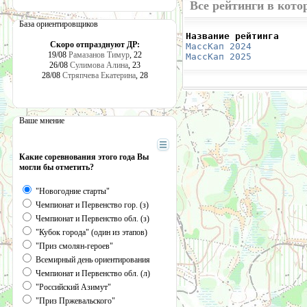
Все рейтинги в кото
База ориентировщиков
Название рейтинга     
Скоро отпразднуют ДР:
МассКап 2024
          
19/08
Рамазанов Тимур
, 22
МассКап 2025
          
26/08
Сулимова Алина
, 23
28/08
Стряпчева Екатерина
, 28
Ваше мнение
Какие соревнования этого года Вы
могли бы отметить?
"Новогодние старты"
Чемпионат и Первенство гор. (з)
Чемпионат и Первенство обл. (з)
"Кубок города" (один из этапов)
"Приз смолян-героев"
Всемирный день ориентирования
Чемпионат и Первенство обл. (л)
"Российский Азимут"
"Приз Пржевальского"