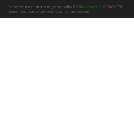
Разработка и техническая поддержка сайта
ИП Марченко А.А.
© 2009-2026
Ориентировщики Смоленской области (o-smolensk.ru)