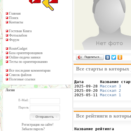
Главная
Поиск
Контакты
Гостевая Книга
Фотоальбом
Форум
RouteGadget
База ориентировщиков
Online-подача заявки
Поделиться…
Тесты по ориентированию
Все старты в которых
Все последние комментарии
Список файлов
Полезные ссылки
Дата       Название стар

2025-09-28 
Масскап 3
    
Логин
2025-09-20 
Масскап 2
    
2025-05-11 
Масскап 1
    
E-Mail:
Пароль
Все рейтинги в котор
Регистрация на сайте!
Название рейтинга       
Забыли пароль?