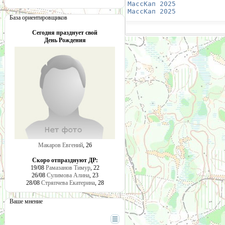
МассКап 2025
            
МассКап 2025
            
База ориентировщиков
Сегодня празднует свой
День Рождения
Макаров Евгений
, 26
Скоро отпразднуют ДР:
19/08
Рамазанов Тимур
, 22
26/08
Сулимова Алина
, 23
28/08
Стряпчева Екатерина
, 28
Ваше мнение