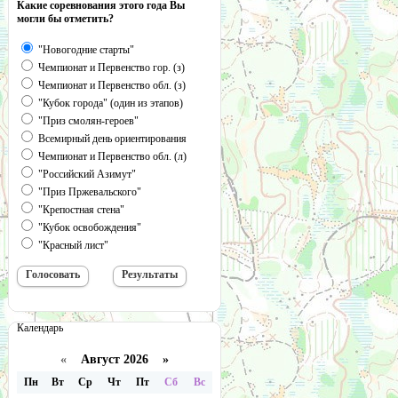
Какие соревнования этого года Вы
могли бы отметить?
"Новогодние старты"
Чемпионат и Первенство гор. (з)
Чемпионат и Первенство обл. (з)
"Кубок города" (один из этапов)
"Приз смолян-героев"
Всемирный день ориентирования
Чемпионат и Первенство обл. (л)
"Российский Азимут"
"Приз Пржевальского"
"Крепостная стена"
"Кубок освобождения"
"Красный лист"
Календарь
«
Август 2026 »
Пн
Вт
Ср
Чт
Пт
Сб
Вс