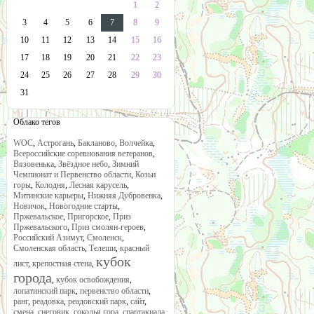
1
2
3
4
5
6
7
8
9
10
11
12
13
14
15
16
17
18
19
20
21
22
23
24
25
26
27
28
29
30
31
Облако тегов
WOC
,
Астрогань
,
Бакланово
,
Волчейка
,
Всероссийские соревнования ветеранов
,
Вязовенька
,
Звёздное небо
,
Зимний
Чемпионат и Первенство области
,
Козьи
горы
,
Колодня
,
Лесная карусель
,
Митинские карьеры
,
Нижняя Дубровенка
,
Новичок
,
Новогодние старты
,
Пржевальское
,
Пригорское
,
Приз
Пржевальского
,
Приз смолян-героев
,
Российский Азимут
,
Смоленск
,
Смоленская область
,
Телеши
,
красный
кубок
лист
,
крепостная стена
,
города
,
кубок освобождения
,
лопатинский парк
,
первенство области
,
ранг
,
реадовка
,
реадовский парк
,
сайт
,
смена
,
снеговик
,
соколья гора
,
спартакиада
,