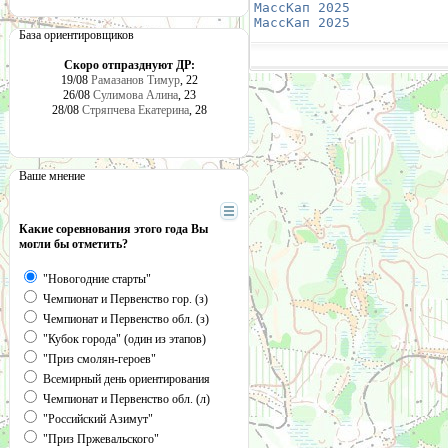
МассКап 2025
            
МассКап 2025
            
База ориентировщиков
Скоро отпразднуют ДР:
19/08
Рамазанов Тимур
, 22
26/08
Сулимова Алина
, 23
28/08
Стряпчева Екатерина
, 28
Ваше мнение
Какие соревнования этого года Вы
могли бы отметить?
"Новогодние старты"
Чемпионат и Первенство гор. (з)
Чемпионат и Первенство обл. (з)
"Кубок города" (один из этапов)
"Приз смолян-героев"
Всемирный день ориентирования
Чемпионат и Первенство обл. (л)
"Российский Азимут"
"Приз Пржевальского"