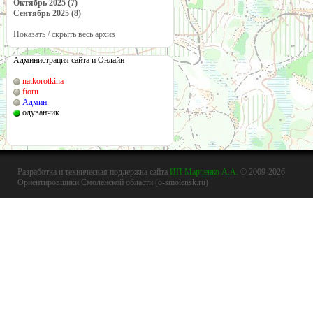
Октябрь 2025 (7)
Сентябрь 2025 (8)
Показать / скрыть весь архив
Администрация сайта и Онлайн
natkorotkina
fioru
Админ
одуванчик
Разработка и техническая поддержка сайта
ИП Марченко А.А.
© 2009-2026
Ориентировщики Смоленской области (o-smolensk.ru)