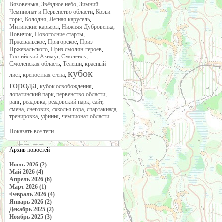
Вязовенька
,
Звёздное небо
,
Зимний
Чемпионат и Первенство области
,
Козьи
горы
,
Колодня
,
Лесная карусель
,
Митинские карьеры
,
Нижняя Дубровенка
,
Новичок
,
Новогодние старты
,
Пржевальское
,
Пригорское
,
Приз
Пржевальского
,
Приз смолян-героев
,
Российский Азимут
,
Смоленск
,
Смоленская область
,
Телеши
,
красный
кубок
лист
,
крепостная стена
,
города
,
кубок освобождения
,
лопатинский парк
,
первенство области
,
ранг
,
реадовка
,
реадовский парк
,
сайт
,
смена
,
снеговик
,
соколья гора
,
спартакиада
,
тренировка
,
уфинья
,
чемпионат области
Показать все теги
Архив новостей
Июль 2026 (2)
Май 2026 (4)
Апрель 2026 (6)
Март 2026 (1)
Февраль 2026 (4)
Январь 2026 (2)
Декабрь 2025 (2)
Ноябрь 2025 (3)