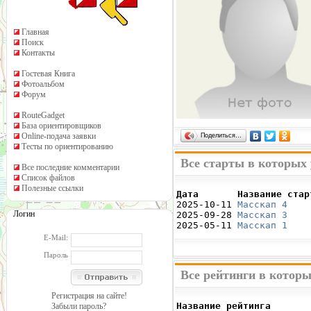
Главная
Поиск
Контакты
Гостевая Книга
Фотоальбом
Форум
RouteGadget
База ориентировщиков
Online-подача заявки
Поделиться…
Тесты по ориентированию
Все старты в которых 
Все последние комментарии
Список файлов
Полезные ссылки
Дата       Название стар

2025-10-11 
Масскап 4
    
Логин
2025-09-28 
Масскап 3
    
2025-05-11 
Масскап 1
    
E-Mail:
Пароль
Все рейтинги в которы
Регистрация на сайте!
Название рейтинга       
Забыли пароль?