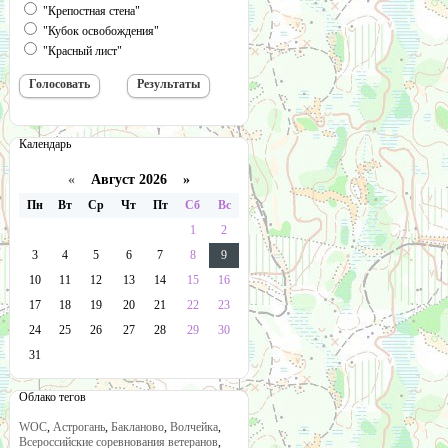
"Крепостная стена"
"Кубок освобождения"
"Красный лист"
Календарь
«
Август 2026 »
Пн
Вт
Ср
Чт
Пт
Сб
Вс
1
2
3
4
5
6
7
8
9
10
11
12
13
14
15
16
17
18
19
20
21
22
23
24
25
26
27
28
29
30
31
Облако тегов
WOC
,
Астрогань
,
Бакланово
,
Волчейка
,
Всероссийские соревнования ветеранов
,