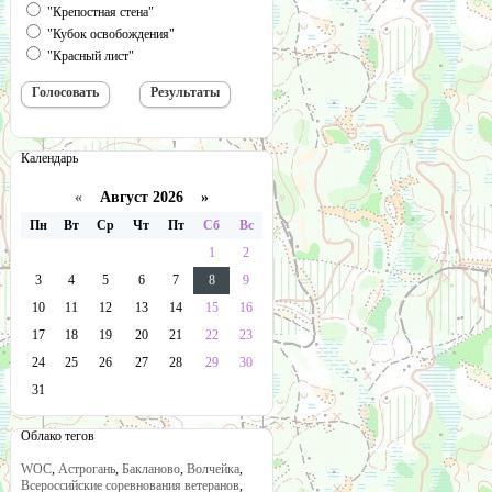
"Крепостная стена"
"Кубок освобождения"
"Красный лист"
Календарь
«
Август 2026 »
Пн
Вт
Ср
Чт
Пт
Сб
Вс
1
2
3
4
5
6
7
8
9
10
11
12
13
14
15
16
17
18
19
20
21
22
23
24
25
26
27
28
29
30
31
Облако тегов
WOC
,
Астрогань
,
Бакланово
,
Волчейка
,
Всероссийские соревнования ветеранов
,