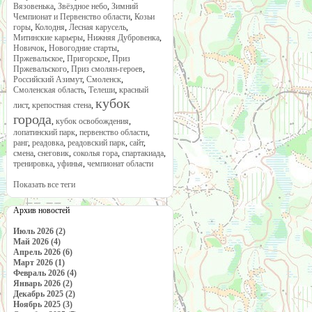
Вязовенька
,
Звёздное небо
,
Зимний
Чемпионат и Первенство области
,
Козьи
горы
,
Колодня
,
Лесная карусель
,
Митинские карьеры
,
Нижняя Дубровенка
,
Новичок
,
Новогодние старты
,
Пржевальское
,
Пригорское
,
Приз
Пржевальского
,
Приз смолян-героев
,
Российский Азимут
,
Смоленск
,
Смоленская область
,
Телеши
,
красный
кубок
лист
,
крепостная стена
,
города
,
кубок освобождения
,
лопатинский парк
,
первенство области
,
ранг
,
реадовка
,
реадовский парк
,
сайт
,
смена
,
снеговик
,
соколья гора
,
спартакиада
,
тренировка
,
уфинья
,
чемпионат области
Показать все теги
Архив новостей
Июль 2026 (2)
Май 2026 (4)
Апрель 2026 (6)
Март 2026 (1)
Февраль 2026 (4)
Январь 2026 (2)
Декабрь 2025 (2)
Ноябрь 2025 (3)