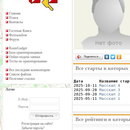
Главная
Поиск
Контакты
Гостевая Книга
Фотоальбом
Форум
RouteGadget
База ориентировщиков
Online-подача заявки
Поделиться…
Тесты по ориентированию
Все старты в которых
Все последние комментарии
Список файлов
Полезные ссылки
Дата       Название стар

2025-10-11 
Масскап 4
    
Логин
2025-09-28 
Масскап 3
    
2025-09-20 
Масскап 2
    
2025-05-11 
Масскап 1
    
E-Mail:
Пароль
Все рейтинги в котор
Регистрация на сайте!
Забыли пароль?