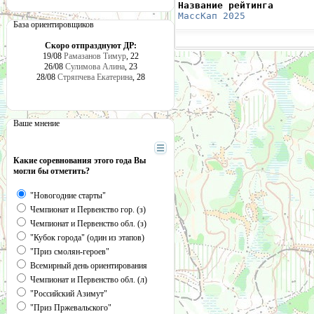
Название рейтинга       
МассКап 2025
            
База ориентировщиков
Скоро отпразднуют ДР:
19/08
Рамазанов Тимур
, 22
26/08
Сулимова Алина
, 23
28/08
Стряпчева Екатерина
, 28
Ваше мнение
Какие соревнования этого года Вы
могли бы отметить?
"Новогодние старты"
Чемпионат и Первенство гор. (з)
Чемпионат и Первенство обл. (з)
"Кубок города" (один из этапов)
"Приз смолян-героев"
Всемирный день ориентирования
Чемпионат и Первенство обл. (л)
"Российский Азимут"
"Приз Пржевальского"