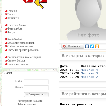
Главная
Поиск
Контакты
Гостевая Книга
Фотоальбом
Форум
RouteGadget
База ориентировщиков
Online-подача заявки
Поделиться…
Тесты по ориентированию
Все старты в которых
Все последние комментарии
Список файлов
Полезные ссылки
Дата       Название стар

2025-10-11 
Масскап 4
    
Логин
2025-09-28 
Масскап 3
    
2025-09-20 
Масскап 2
    
E-Mail:
Пароль
Все рейтинги в котор
Регистрация на сайте!
Название рейтинга       
Забыли пароль?