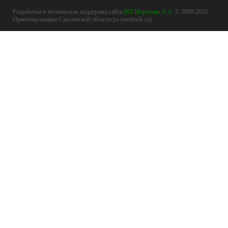
Разработка и техническая поддержка сайта
ИП Марченко А.А.
© 2009-2026
Ориентировщики Смоленской области (o-smolensk.ru)