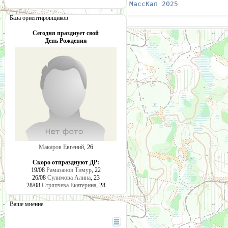
МассКап 2025
            
База ориентировщиков
Сегодня празднует свой
День Рождения
Макаров Евгений
, 26
Скоро отпразднуют ДР:
19/08
Рамазанов Тимур
, 22
26/08
Сулимова Алина
, 23
28/08
Стряпчева Екатерина
, 28
Ваше мнение