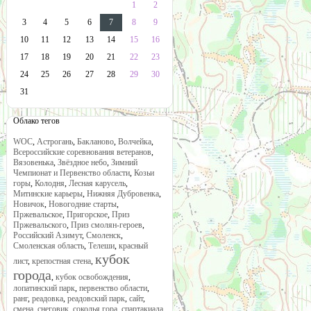
1
2
3
4
5
6
7
8
9
10
11
12
13
14
15
16
17
18
19
20
21
22
23
24
25
26
27
28
29
30
31
Облако тегов
WOC
,
Астрогань
,
Бакланово
,
Волчейка
,
Всероссийские соревнования ветеранов
,
Вязовенька
,
Звёздное небо
,
Зимний
Чемпионат и Первенство области
,
Козьи
горы
,
Колодня
,
Лесная карусель
,
Митинские карьеры
,
Нижняя Дубровенка
,
Новичок
,
Новогодние старты
,
Пржевальское
,
Пригорское
,
Приз
Пржевальского
,
Приз смолян-героев
,
Российский Азимут
,
Смоленск
,
Смоленская область
,
Телеши
,
красный
кубок
лист
,
крепостная стена
,
города
,
кубок освобождения
,
лопатинский парк
,
первенство области
,
ранг
,
реадовка
,
реадовский парк
,
сайт
,
смена
,
снеговик
,
соколья гора
,
спартакиада
,