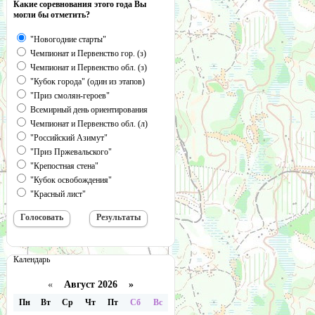
Какие соревнования этого года Вы
могли бы отметить?
"Новогодние старты"
Чемпионат и Первенство гор. (з)
Чемпионат и Первенство обл. (з)
"Кубок города" (один из этапов)
"Приз смолян-героев"
Всемирный день ориентирования
Чемпионат и Первенство обл. (л)
"Российский Азимут"
"Приз Пржевальского"
"Крепостная стена"
"Кубок освобождения"
"Красный лист"
Календарь
«
Август 2026 »
Пн
Вт
Ср
Чт
Пт
Сб
Вс