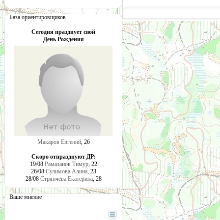
База ориентировщиков
Сегодня празднует свой
День Рождения
Макаров Евгений
, 26
Скоро отпразднуют ДР:
19/08
Рамазанов Тимур
, 22
26/08
Сулимова Алина
, 23
28/08
Стряпчева Екатерина
, 28
Ваше мнение