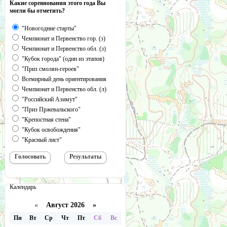
Какие соревнования этого года Вы
могли бы отметить?
"Новогодние старты"
Чемпионат и Первенство гор. (з)
Чемпионат и Первенство обл. (з)
"Кубок города" (один из этапов)
"Приз смолян-героев"
Всемирный день ориентирования
Чемпионат и Первенство обл. (л)
"Российский Азимут"
"Приз Пржевальского"
"Крепостная стена"
"Кубок освобождения"
"Красный лист"
Календарь
«
Август 2026 »
Пн
Вт
Ср
Чт
Пт
Сб
Вс