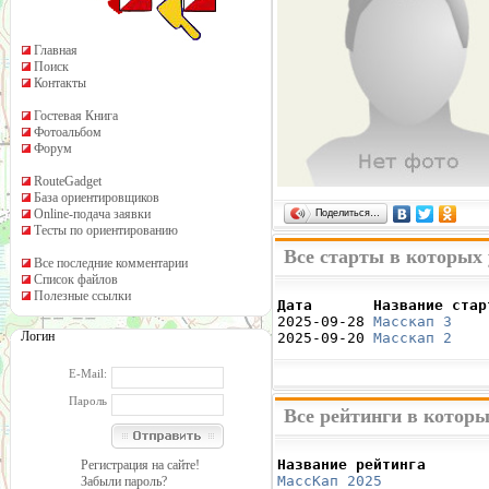
Главная
Поиск
Контакты
Гостевая Книга
Фотоальбом
Форум
RouteGadget
База ориентировщиков
Online-подача заявки
Поделиться…
Тесты по ориентированию
Все старты в которых
Все последние комментарии
Список файлов
Полезные ссылки
Дата       Название стар

2025-09-28 
Масскап 3
    
Логин
2025-09-20 
Масскап 2
    
E-Mail:
Пароль
Все рейтинги в котор
Название рейтинга       
Регистрация на сайте!
МассКап 2025
            
Забыли пароль?