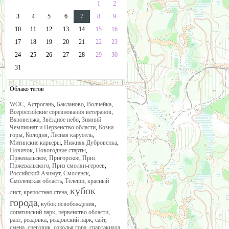
1
2
3
4
5
6
7
8
9
10
11
12
13
14
15
16
17
18
19
20
21
22
23
24
25
26
27
28
29
30
31
Облако тегов
WOC
,
Астрогань
,
Бакланово
,
Волчейка
,
Всероссийские соревнования ветеранов
,
Вязовенька
,
Звёздное небо
,
Зимний
Чемпионат и Первенство области
,
Козьи
горы
,
Колодня
,
Лесная карусель
,
Митинские карьеры
,
Нижняя Дубровенка
,
Новичок
,
Новогодние старты
,
Пржевальское
,
Пригорское
,
Приз
Пржевальского
,
Приз смолян-героев
,
Российский Азимут
,
Смоленск
,
Смоленская область
,
Телеши
,
красный
кубок
лист
,
крепостная стена
,
города
,
кубок освобождения
,
лопатинский парк
,
первенство области
,
ранг
,
реадовка
,
реадовский парк
,
сайт
,
смена
,
снеговик
,
соколья гора
,
спартакиада
,