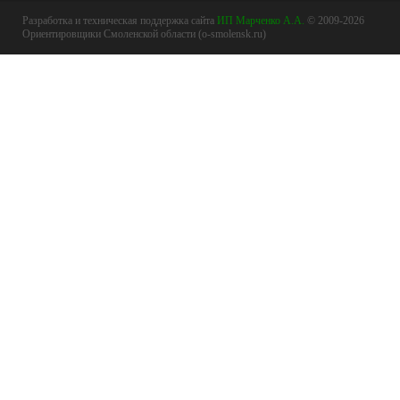
Разработка и техническая поддержка сайта
ИП Марченко А.А.
© 2009-2026
Ориентировщики Смоленской области (o-smolensk.ru)