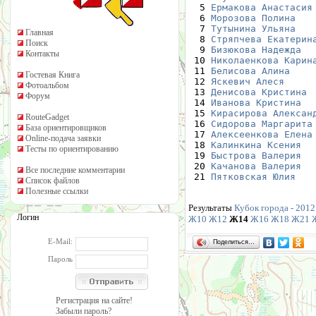
  5 
Ермакова Анастасия
  6 
Морозова Полина
   
  7 
Тутынина Ульяна
   
Главная
  8 
Стряпчева Екатерин
Поиск
  9 
Бизюкова Надежда
  
Контакты
 10 
Николаенкова Карин
 11 
Белисова Алина
    
Гостевая Книга
 12 
Яскевич Алеся
     
Фотоальбом
 13 
Денисова Кристина
 
Форум
 14 
Иванова Кристина
  
 15 
Кирасирова Алексан
RouteGadget
 16 
Сидорова Маргарита
База ориентировщиков
 17 
Алексеенкова Елена
Online-подача заявки
 18 
Калинкина Ксения
  
Тесты по ориентированию
 19 
Быстрова Валерия
  
 20 
Качанова Валерия
  
Все последние комментарии
 21 
Пятковская Юлия
   
Список файлов
Полезные ссылки
Результаты
Кубок города - 2012.
Логин
Ж10
Ж12
Ж14
Ж16
Ж18
Ж21
E-Mail:
Поделиться…
Пароль
Регистрация на сайте!
Забыли пароль?