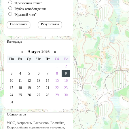
"Крепостная стена"
"Кубок освобождения"
"Красный лист"
Календарь
«
Август 2026 »
Пн
Вт
Ср
Чт
Пт
Сб
Вс
1
2
3
4
5
6
7
8
9
10
11
12
13
14
15
16
17
18
19
20
21
22
23
24
25
26
27
28
29
30
31
Облако тегов
WOC
,
Астрогань
,
Бакланово
,
Волчейка
,
Всероссийские соревнования ветеранов
,