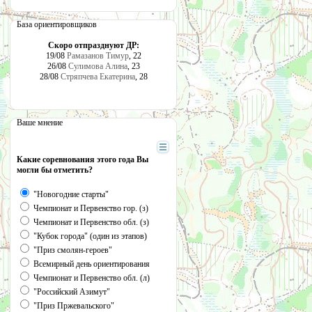
База ориентировщиков
Скоро отпразднуют ДР:
19/08
Рамазанов Тимур
, 22
26/08
Сулимова Алина
, 23
28/08
Стряпчева Екатерина
, 28
Ваше мнение
Какие соревнования этого года Вы
могли бы отметить?
"Новогодние старты"
Чемпионат и Первенство гор. (з)
Чемпионат и Первенство обл. (з)
"Кубок города" (один из этапов)
"Приз смолян-героев"
Всемирный день ориентирования
Чемпионат и Первенство обл. (л)
"Российский Азимут"
"Приз Пржевальского"