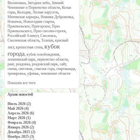
Вязовенька
,
Звёздное небо
,
Зимний
Чемпионат и Первенство области
,
Козьи
горы
,
Колодня
,
Лесная карусель
,
Митинские карьеры
,
Нижняя Дубровенка
,
Новичок
,
Новогодние старты
,
Пржевальское
,
Пригорское
,
Приз
Пржевальского
,
Приз смолян-героев
,
Российский Азимут
,
Смоленск
,
Смоленская область
,
Телеши
,
красный
кубок
лист
,
крепостная стена
,
города
,
кубок освобождения
,
лопатинский парк
,
первенство области
,
ранг
,
реадовка
,
реадовский парк
,
сайт
,
смена
,
снеговик
,
соколья гора
,
спартакиада
,
тренировка
,
уфинья
,
чемпионат области
Показать все теги
Архив новостей
Июль 2026 (2)
Май 2026 (4)
Апрель 2026 (6)
Март 2026 (1)
Февраль 2026 (4)
Январь 2026 (2)
Декабрь 2025 (2)
Ноябрь 2025 (3)