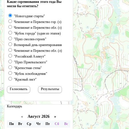
Какие соревнования этого года Вы
могли бы отметить?
"Новогодние старты"
Чемпионат и Первенство гор. (з)
Чемпионат и Первенство обл. (з)
"Кубок города" (один из этапов)
"Приз смолян-героев"
Всемирный день ориентирования
Чемпионат и Первенство обл. (л)
"Российский Азимут"
"Приз Пржевальского"
"Крепостная стена"
"Кубок освобождения"
"Красный лист"
Календарь
«
Август 2026 »
Пн
Вт
Ср
Чт
Пт
Сб
Вс