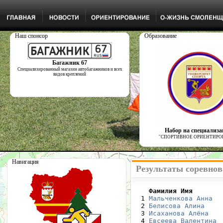
Наш спонсор
Образование
Багажник 67
Специализированный магазин автобагажников и всех
видов креплений
Набор на специализ
"СПОРТИВНОЕ ОРИЕНТИРО
Навигация
Результаты соревнова
    Фамилия Имя       

  1 
Мальченкова Анна
  
  2 
Белисова Алина
    
  3 
Исаханова Алёна
   
  4 
Евсеева Валентина
 