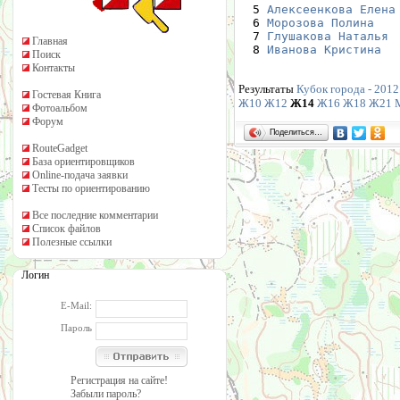
  5 
Алексеенкова Елена
  6 
Морозова Полина
   
  7 
Глушакова Наталья
 
Главная
  8 
Иванова Кристина
  
Поиск
Контакты
Результаты
Кубок города - 2012.
Гостевая Книга
Ж10
Ж12
Ж14
Ж16
Ж18
Ж21
Фотоальбом
Форум
Поделиться…
RouteGadget
База ориентировщиков
Online-подача заявки
Тесты по ориентированию
Все последние комментарии
Список файлов
Полезные ссылки
Логин
E-Mail:
Пароль
Регистрация на сайте!
Забыли пароль?