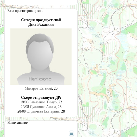
База ориентировщиков
Сегодня празднует свой
День Рождения
Макаров Евгений
, 26
Скоро отпразднуют ДР:
19/08
Рамазанов Тимур
, 22
26/08
Сулимова Алина
, 23
28/08
Стряпчева Екатерина
, 28
Ваше мнение