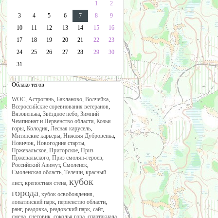
1
2
3
4
5
6
7
8
9
10
11
12
13
14
15
16
17
18
19
20
21
22
23
24
25
26
27
28
29
30
31
Облако тегов
WOC
,
Астрогань
,
Бакланово
,
Волчейка
,
Всероссийские соревнования ветеранов
,
Вязовенька
,
Звёздное небо
,
Зимний
Чемпионат и Первенство области
,
Козьи
горы
,
Колодня
,
Лесная карусель
,
Митинские карьеры
,
Нижняя Дубровенка
,
Новичок
,
Новогодние старты
,
Пржевальское
,
Пригорское
,
Приз
Пржевальского
,
Приз смолян-героев
,
Российский Азимут
,
Смоленск
,
Смоленская область
,
Телеши
,
красный
кубок
лист
,
крепостная стена
,
города
,
кубок освобождения
,
лопатинский парк
,
первенство области
,
ранг
,
реадовка
,
реадовский парк
,
сайт
,
смена
,
снеговик
,
соколья гора
,
спартакиада
,