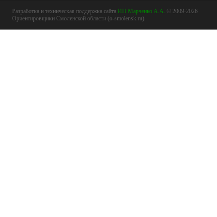
Разработка и техническая поддержка сайта
ИП Марченко А.А.
© 2009-2026
Ориентировщики Смоленской области (o-smolensk.ru)