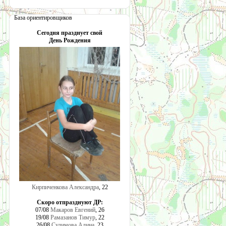
База ориентировщиков
Сегодня празднует свой
День Рождения
Кирпиченкова Александра
, 22
Скоро отпразднуют ДР:
07/08
Макаров Евгений
, 26
19/08
Рамазанов Тимур
, 22
26/08
Сулимова Алина
, 23