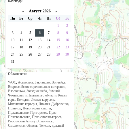
Календарь
«
Август 2026 »
Пн
Вт
Ср
Чт
Пт
Сб
Вс
1
2
3
4
5
6
7
8
9
10
11
12
13
14
15
16
17
18
19
20
21
22
23
24
25
26
27
28
29
30
31
Облако тегов
WOC
,
Астрогань
,
Бакланово
,
Волчейка
,
Всероссийские соревнования ветеранов
,
Вязовенька
,
Звёздное небо
,
Зимний
Чемпионат и Первенство области
,
Козьи
горы
,
Колодня
,
Лесная карусель
,
Митинские карьеры
,
Нижняя Дубровенка
,
Новичок
,
Новогодние старты
,
Пржевальское
,
Пригорское
,
Приз
Пржевальского
,
Приз смолян-героев
,
Российский Азимут
,
Смоленск
,
Смоленская область
,
Телеши
,
красный