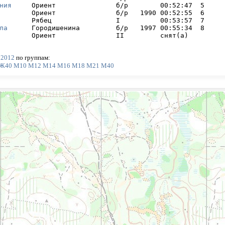
ния
     Ориент               б/р        00:52:47  5     

        Ориент               б/р   1990 00:52:55  6     

        Рябец                I          00:53:57  7     

ла
      Городишенина         б/р   1997 00:55:34  8     

        Ориент               II         снят(а) 
 2012
по группам:
Ж40
М10
М12
М14
М16
М18
М21
М40