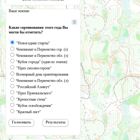
Ваше мнение
Какие соревнования этого года Вы
могли бы отметить?
"Новогодние старты"
Чемпионат и Первенство гор. (з)
Чемпионат и Первенство обл. (з)
"Кубок города" (один из этапов)
"Приз смолян-героев"
Всемирный день ориентирования
Чемпионат и Первенство обл. (л)
"Российский Азимут"
"Приз Пржевальского"
"Крепостная стена"
"Кубок освобождения"
"Красный лист"