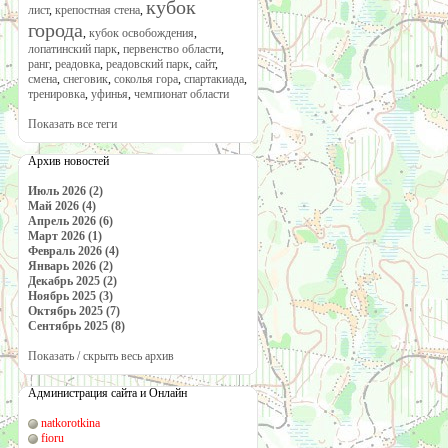
кубок
лист
,
крепостная стена
,
города
,
кубок освобождения
,
лопатинский парк
,
первенство области
,
ранг
,
реадовка
,
реадовский парк
,
сайт
,
смена
,
снеговик
,
соколья гора
,
спартакиада
,
тренировка
,
уфинья
,
чемпионат области
Показать все теги
Архив новостей
Июль 2026 (2)
Май 2026 (4)
Апрель 2026 (6)
Март 2026 (1)
Февраль 2026 (4)
Январь 2026 (2)
Декабрь 2025 (2)
Ноябрь 2025 (3)
Октябрь 2025 (7)
Сентябрь 2025 (8)
Показать / скрыть весь архив
Администрация сайта и Онлайн
natkorotkina
fioru