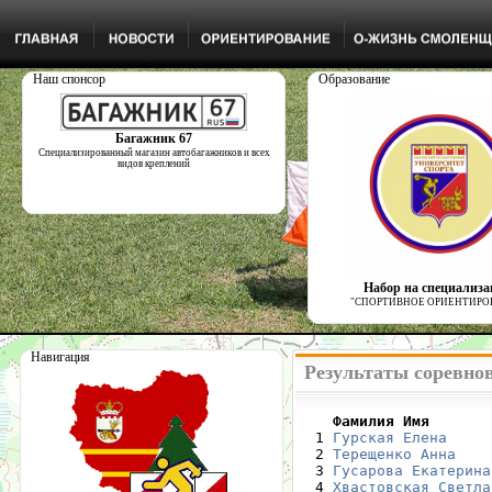
Наш спонсор
Образование
Багажник 67
Специализированный магазин автобагажников и всех
видов креплений
Набор на специализ
"СПОРТИВНОЕ ОРИЕНТИРО
Навигация
Результаты соревнов
    Фамилия Имя       

  1 
Гурская Елена
     
  2 
Терещенко Анна
    
  3 
Гусарова Екатерина
  4 
Хвастовская Светла