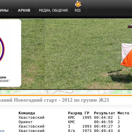
ацию
ВАНИЕ"
аний Новогодний старт - 2012 по группе Ж21
        Команда              Разряд ГР  Результат Место 
        Хвастовский          КМС   1995 00:44:02  1     

        Ориент               КМС        00:46:59  2     

        Хвастовский          I     1993 00:49:27  3     

на
      Хвастовский          б/р   1973 00:49:43  4     
