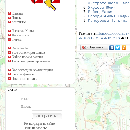
  5 
Листратенкова Евге
  6 
Якушева Юлия
      
  7 
Рябец Мария
       
Главная
  8 
Городишенина Людми
Поиск
  9 
Мансурова Татьяна
 
Контакты
Гостевая Книга
Результаты
Новогодний старт -
Фотоальбом
Ж10
Ж12
Ж14
Ж16
Ж18
Ж21
Форум
Поделиться…
RouteGadget
База ориентировщиков
Online-подача заявки
Тесты по ориентированию
Все последние комментарии
Список файлов
Полезные ссылки
Логин
E-Mail:
Пароль
Регистрация на сайте!
Забыли пароль?