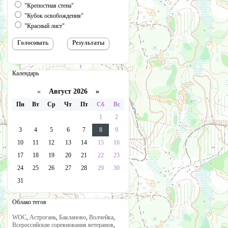
"Крепостная стена"
"Кубок освобождения"
"Красный лист"
Календарь
«
Август 2026 »
Пн
Вт
Ср
Чт
Пт
Сб
Вс
1
2
3
4
5
6
7
8
9
10
11
12
13
14
15
16
17
18
19
20
21
22
23
24
25
26
27
28
29
30
31
Облако тегов
WOC
,
Астрогань
,
Бакланово
,
Волчейка
,
Всероссийские соревнования ветеранов
,