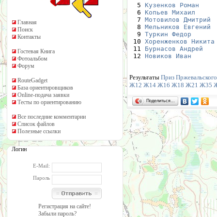
  5 
Кузенков Роман
    
  6 
Копьев Михаил
     
  7 
Мотовилов Дмитрий
 
Главная
  8 
Мельников Евгений
 
Поиск
  9 
Туркин Федор
      
Контакты
 10 
Хоренженков Никита
 11 
Бурнасов Андрей
   
Гостевая Книга
 12 
Новиков Иван
      
Фотоальбом
Форум
Результаты
Приз Пржевальского 
RouteGadget
Ж12
Ж14
Ж16
Ж18
Ж21
Ж35
База ориентировщиков
Online-подача заявки
Поделиться…
Тесты по ориентированию
Все последние комментарии
Список файлов
Полезные ссылки
Логин
E-Mail:
Пароль
Регистрация на сайте!
Забыли пароль?