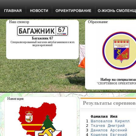
Наш спонсор
Образование
Багажник 67
Специализированный магазин автобагажников и всех
видов креплений
Набор на специализ
"СПОРТИВНОЕ ОРИЕНТИРО
Навигация
Результаты соревнов
    Фамилия Имя       

  1 
Шаповалов Кирилл
  
  2 
Ткачев Дмитрий
    
  3 
Данилов Арсений
   
  4 
Кошелев Евгений
   