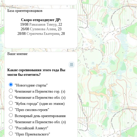
База ориентировщиков
Скоро отпразднуют ДР:
19/08
Рамазанов Тимур
, 22
26/08
Сулимова Алина
, 23
28/08
Стряпчева Екатерина
, 28
Ваше мнение
Какие соревнования этого года Вы
могли бы отметить?
"Новогодние старты"
Чемпионат и Первенство гор. (з)
Чемпионат и Первенство обл. (з)
"Кубок города" (один из этапов)
"Приз смолян-героев"
Всемирный день ориентирования
Чемпионат и Первенство обл. (л)
"Российский Азимут"
"Приз Пржевальского"