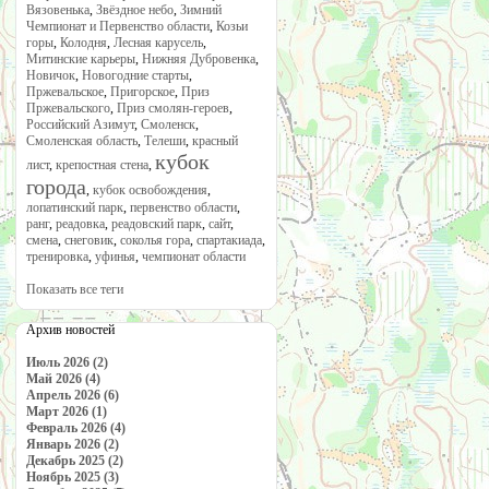
Вязовенька
,
Звёздное небо
,
Зимний
Чемпионат и Первенство области
,
Козьи
горы
,
Колодня
,
Лесная карусель
,
Митинские карьеры
,
Нижняя Дубровенка
,
Новичок
,
Новогодние старты
,
Пржевальское
,
Пригорское
,
Приз
Пржевальского
,
Приз смолян-героев
,
Российский Азимут
,
Смоленск
,
Смоленская область
,
Телеши
,
красный
кубок
лист
,
крепостная стена
,
города
,
кубок освобождения
,
лопатинский парк
,
первенство области
,
ранг
,
реадовка
,
реадовский парк
,
сайт
,
смена
,
снеговик
,
соколья гора
,
спартакиада
,
тренировка
,
уфинья
,
чемпионат области
Показать все теги
Архив новостей
Июль 2026 (2)
Май 2026 (4)
Апрель 2026 (6)
Март 2026 (1)
Февраль 2026 (4)
Январь 2026 (2)
Декабрь 2025 (2)
Ноябрь 2025 (3)