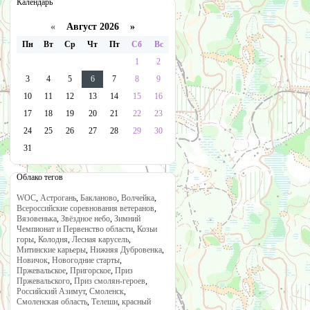
Календарь
«
Август 2026 »
Пн
Вт
Ср
Чт
Пт
Сб
Вс
1
2
3
4
5
6
7
8
9
10
11
12
13
14
15
16
17
18
19
20
21
22
23
24
25
26
27
28
29
30
31
Облако тегов
WOC
,
Астрогань
,
Бакланово
,
Волчейка
,
Всероссийские соревнования ветеранов
,
Вязовенька
,
Звёздное небо
,
Зимний
Чемпионат и Первенство области
,
Козьи
горы
,
Колодня
,
Лесная карусель
,
Митинские карьеры
,
Нижняя Дубровенка
,
Новичок
,
Новогодние старты
,
Пржевальское
,
Пригорское
,
Приз
Пржевальского
,
Приз смолян-героев
,
Российский Азимут
,
Смоленск
,
Смоленская область
,
Телеши
,
красный