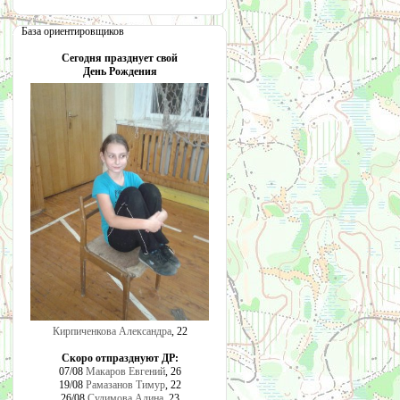
База ориентировщиков
Сегодня празднует свой
День Рождения
Кирпиченкова Александра
, 22
Скоро отпразднуют ДР:
07/08
Макаров Евгений
, 26
19/08
Рамазанов Тимур
, 22
26/08
Сулимова Алина
, 23