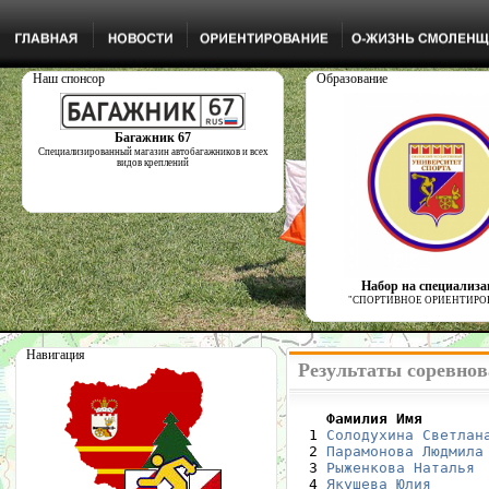
Наш спонсор
Образование
Багажник 67
Специализированный магазин автобагажников и всех
видов креплений
Набор на специализ
"СПОРТИВНОЕ ОРИЕНТИРО
Навигация
Результаты соревнов
    Фамилия Имя       

  1 
Солодухина Светлан
  2 
Парамонова Людмила
  3 
Рыженкова Наталья
 
  4 
Якушева Юлия
      