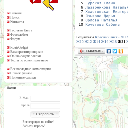
  5 
Гурская Елена
     
  6 
Лазаренкова Наталь
  7 
Хвастовская Екатер
Главная
  8 
Языкова Дарья
     
Поиск
  9 
Орлова Наталья
    
Контакты
 10 
Кочетова Сабина
   
Гостевая Книга
Фотоальбом
Результаты
Красный лист - 2012
Форум
Ж10
Ж12
Ж14
Ж16
Ж18
Ж21
RouteGadget
Поделиться…
База ориентировщиков
Online-подача заявки
Тесты по ориентированию
Все последние комментарии
Список файлов
Полезные ссылки
Логин
E-Mail:
Пароль
Регистрация на сайте!
Забыли пароль?