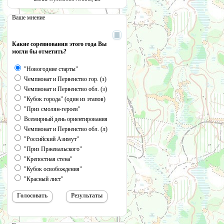
Ваше мнение
Какие соревнования этого года Вы
могли бы отметить?
"Новогодние старты"
Чемпионат и Первенство гор. (з)
Чемпионат и Первенство обл. (з)
"Кубок города" (один из этапов)
"Приз смолян-героев"
Всемирный день ориентирования
Чемпионат и Первенство обл. (л)
"Российский Азимут"
"Приз Пржевальского"
"Крепостная стена"
"Кубок освобождения"
"Красный лист"