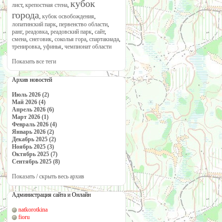
кубок
лист
,
крепостная стена
,
города
,
кубок освобождения
,
лопатинский парк
,
первенство области
,
ранг
,
реадовка
,
реадовский парк
,
сайт
,
смена
,
снеговик
,
соколья гора
,
спартакиада
,
тренировка
,
уфинья
,
чемпионат области
Показать все теги
Архив новостей
Июль 2026 (2)
Май 2026 (4)
Апрель 2026 (6)
Март 2026 (1)
Февраль 2026 (4)
Январь 2026 (2)
Декабрь 2025 (2)
Ноябрь 2025 (3)
Октябрь 2025 (7)
Сентябрь 2025 (8)
Показать / скрыть весь архив
Администрация сайта и Онлайн
natkorotkina
fioru