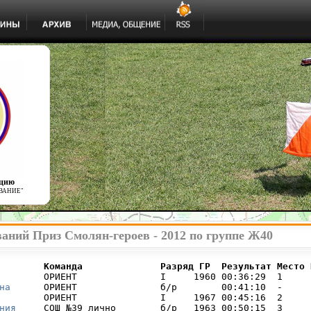
ацию
ВАНИЕ"
аний Приз Смолян-героев - 2012 по группе Ж40
        Команда              Разряд ГР  Результат Место 
        ОРИЕНТ               I     1960 00:36:29  1     

на
      ОРИЕНТ               б/р        00:41:10  -     

        ОРИЕНТ               I     1967 00:45:16  2     

ния
     СОШ №39 лично        б/р   1963 00:50:15  3     
