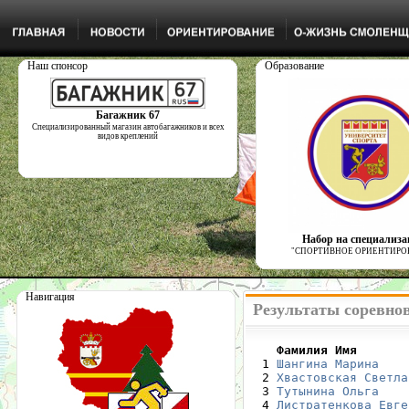
Наш спонсор
Образование
Багажник 67
Специализированный магазин автобагажников и всех
видов креплений
Набор на специализ
"СПОРТИВНОЕ ОРИЕНТИРО
Навигация
Результаты соревнов
    Фамилия Имя       

  1 
Шангина Марина
    
  2 
Хвастовская Светла
  3 
Тутынина Ольга
    
  4 
Листратенкова Евге