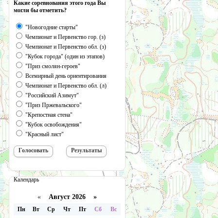
Какие соревнования этого года Вы
могли бы отметить?
"Новогодние старты"
Чемпионат и Первенство гор. (з)
Чемпионат и Первенство обл. (з)
"Кубок города" (один из этапов)
"Приз смолян-героев"
Всемирный день ориентирования
Чемпионат и Первенство обл. (л)
"Российский Азимут"
"Приз Пржевальского"
"Крепостная стена"
"Кубок освобождения"
"Красный лист"
Календарь
«
Август 2026 »
Пн
Вт
Ср
Чт
Пт
Сб
Вс