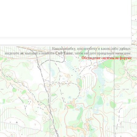
Нашли ошибку, или опечатку в каких-либо данных:
выделите их мышкой и нажмите
Ctrl+Enter
, затем введите правильное написание.
Обсуждение системы на форуме