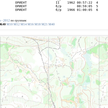
        ОРИЕНТ               II    1962 00:57:22  4     

        ОРИЕНТ               б/р        00:59:05  5     

        ОРИЕНТ               б/р   1966 01:00:05  6     
 - 2012
по группам:
Ж40
М10
М12
М14
М16
М18
М21
М40