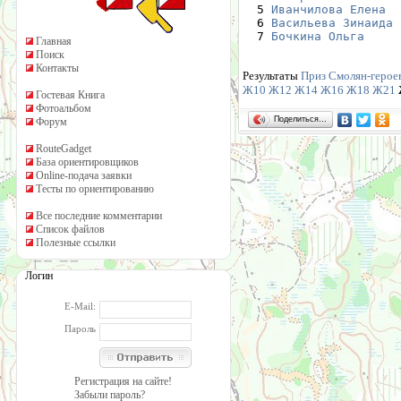
  5 
Иванчилова Елена
  
  6 
Васильева Зинаида
 
  7 
Бочкина Ольга
     
Главная
Поиск
Контакты
Результаты
Приз Смолян-героев
Ж10
Ж12
Ж14
Ж16
Ж18
Ж21
Гостевая Книга
Фотоальбом
Поделиться…
Форум
RouteGadget
База ориентировщиков
Online-подача заявки
Тесты по ориентированию
Все последние комментарии
Список файлов
Полезные ссылки
Логин
E-Mail:
Пароль
Регистрация на сайте!
Забыли пароль?