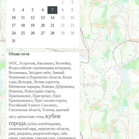
1
2
3
4
5
6
7
8
9
10
11
12
13
14
15
16
17
18
19
20
21
22
23
24
25
26
27
28
29
30
31
Облако тегов
WOC
,
Астрогань
,
Бакланово
,
Волчейка
,
Всероссийские соревнования ветеранов
,
Вязовенька
,
Звёздное небо
,
Зимний
Чемпионат и Первенство области
,
Козьи
горы
,
Колодня
,
Лесная карусель
,
Митинские карьеры
,
Нижняя Дубровенка
,
Новичок
,
Новогодние старты
,
Пржевальское
,
Пригорское
,
Приз
Пржевальского
,
Приз смолян-героев
,
Российский Азимут
,
Смоленск
,
Смоленская область
,
Телеши
,
красный
кубок
лист
,
крепостная стена
,
города
,
кубок освобождения
,
лопатинский парк
,
первенство области
,
ранг
,
реадовка
,
реадовский парк
,
сайт
,
смена
,
снеговик
,
соколья гора
,
спартакиада
,