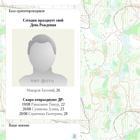
База ориентировщиков
Сегодня празднует свой
День Рождения
Макаров Евгений
, 26
Скоро отпразднуют ДР:
19/08
Рамазанов Тимур
, 22
26/08
Сулимова Алина
, 23
28/08
Стряпчева Екатерина
, 28
Ваше мнение