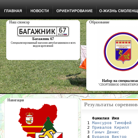
Наш спонсор
Образование
Багажник 67
Специализированный магазин автобагажников и всех
видов креплений
Набор на специализ
"СПОРТИВНОЕ ОРИЕНТИРО
Навигация
Результаты соревнова
    Фамилия Имя       

  1 
Мансуров Тимофей
  
  2 
Привалов Кирилл
   
  3 
Ганыч Денис
       
  4 
Бураков Виктор
    