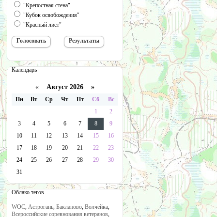
"Крепостная стена"
"Кубок освобождения"
"Красный лист"
Календарь
«
Август 2026 »
Пн
Вт
Ср
Чт
Пт
Сб
Вс
1
2
3
4
5
6
7
8
9
10
11
12
13
14
15
16
17
18
19
20
21
22
23
24
25
26
27
28
29
30
31
Облако тегов
WOC
,
Астрогань
,
Бакланово
,
Волчейка
,
Всероссийские соревнования ветеранов
,