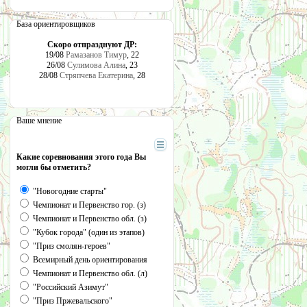
База ориентировщиков
Скоро отпразднуют ДР:
19/08
Рамазанов Тимур
, 22
26/08
Сулимова Алина
, 23
28/08
Стряпчева Екатерина
, 28
Ваше мнение
Какие соревнования этого года Вы
могли бы отметить?
"Новогодние старты"
Чемпионат и Первенство гор. (з)
Чемпионат и Первенство обл. (з)
"Кубок города" (один из этапов)
"Приз смолян-героев"
Всемирный день ориентирования
Чемпионат и Первенство обл. (л)
"Российский Азимут"
"Приз Пржевальского"