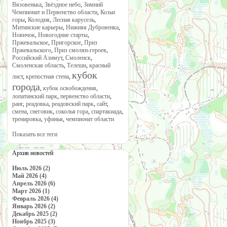
Вязовенька
,
Звёздное небо
,
Зимний
Чемпионат и Первенство области
,
Козьи
горы
,
Колодня
,
Лесная карусель
,
Митинские карьеры
,
Нижняя Дубровенка
,
Новичок
,
Новогодние старты
,
Пржевальское
,
Пригорское
,
Приз
Пржевальского
,
Приз смолян-героев
,
Российский Азимут
,
Смоленск
,
Смоленская область
,
Телеши
,
красный
кубок
лист
,
крепостная стена
,
города
,
кубок освобождения
,
лопатинский парк
,
первенство области
,
ранг
,
реадовка
,
реадовский парк
,
сайт
,
смена
,
снеговик
,
соколья гора
,
спартакиада
,
тренировка
,
уфинья
,
чемпионат области
Показать все теги
Архив новостей
Июль 2026 (2)
Май 2026 (4)
Апрель 2026 (6)
Март 2026 (1)
Февраль 2026 (4)
Январь 2026 (2)
Декабрь 2025 (2)
Ноябрь 2025 (3)