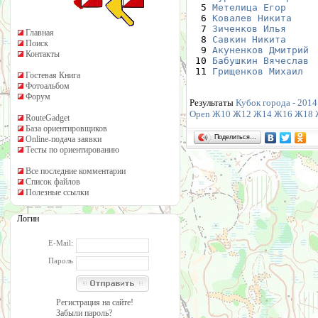
  5 
Метелица Егор
     
  6 
Ковалев Никита
    
  7 
Зиченков Илья
     
Главная
  8 
Савкин Никита
     
Поиск
  9 
Акуненков Дмитрий
 
Контакты
 10 
Бабушкин Вячеслав
 
 11 
Грищенков Михаил
  
Гостевая Книга
Фотоальбом
Форум
Результаты
Кубок города - 2014.
Open
Ж10
Ж12
Ж14
Ж16
Ж18
RouteGadget
База ориентировщиков
Поделиться…
Online-подача заявки
Тесты по ориентированию
Все последние комментарии
Список файлов
Полезные ссылки
Логин
E-Mail:
Пароль
Регистрация на сайте!
Забыли пароль?