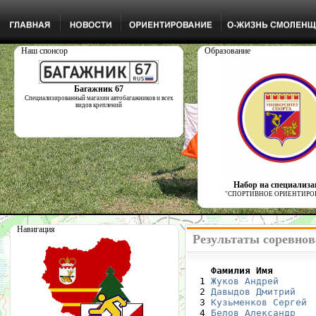
Наш спонсор
Образование
Багажник 67
Специализированный магазин автобагажников и всех
видов креплений
Набор на специализ
"СПОРТИВНОЕ ОРИЕНТИРО
Навигация
Результаты соревнов
    Фамилия Имя       

  1 
Жуков Андрей
      
  2 
Давыдов Дмитрий
   
  3 
Кузьменков Сергей
 
  4 
Белов Александр
   