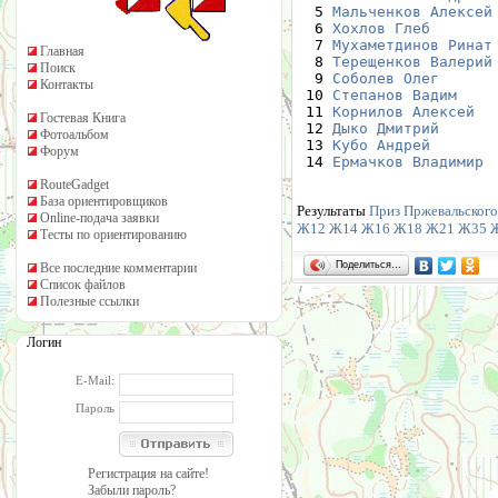
  5 
Мальченков Алексей
  6 
Хохлов Глеб
       
  7 
Мухаметдинов Ринат
Главная
  8 
Терещенков Валерий
Поиск
  9 
Соболев Олег
      
Контакты
 10 
Степанов Вадим
    
 11 
Корнилов Алексей
  
Гостевая Книга
 12 
Дыко Дмитрий
      
Фотоальбом
 13 
Кубо Андрей
       
Форум
 14 
Ермачков Владимир
 
RouteGadget
База ориентировщиков
Результаты
Приз Пржевальского 
Online-подача заявки
Ж12
Ж14
Ж16
Ж18
Ж21
Ж35
Тесты по ориентированию
Поделиться…
Все последние комментарии
Список файлов
Полезные ссылки
Логин
E-Mail:
Пароль
Регистрация на сайте!
Забыли пароль?