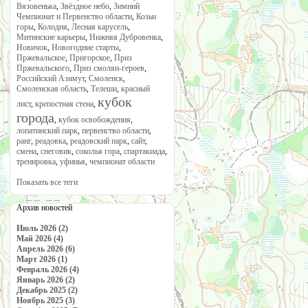
Вязовенька
,
Звёздное небо
,
Зимний
Чемпионат и Первенство области
,
Козьи
горы
,
Колодня
,
Лесная карусель
,
Митинские карьеры
,
Нижняя Дубровенка
,
Новичок
,
Новогодние старты
,
Пржевальское
,
Пригорское
,
Приз
Пржевальского
,
Приз смолян-героев
,
Российский Азимут
,
Смоленск
,
Смоленская область
,
Телеши
,
красный
кубок
лист
,
крепостная стена
,
города
,
кубок освобождения
,
лопатинский парк
,
первенство области
,
ранг
,
реадовка
,
реадовский парк
,
сайт
,
смена
,
снеговик
,
соколья гора
,
спартакиада
,
тренировка
,
уфинья
,
чемпионат области
Показать все теги
Архив новостей
Июль 2026 (2)
Май 2026 (4)
Апрель 2026 (6)
Март 2026 (1)
Февраль 2026 (4)
Январь 2026 (2)
Декабрь 2025 (2)
Ноябрь 2025 (3)