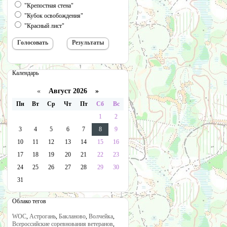
"Крепостная стена"
"Кубок освобождения"
"Красный лист"
Календарь
«
Август 2026 »
Пн
Вт
Ср
Чт
Пт
Сб
Вс
1
2
3
4
5
6
7
8
9
10
11
12
13
14
15
16
17
18
19
20
21
22
23
24
25
26
27
28
29
30
31
Облако тегов
WOC
,
Астрогань
,
Бакланово
,
Волчейка
,
Всероссийские соревнования ветеранов
,