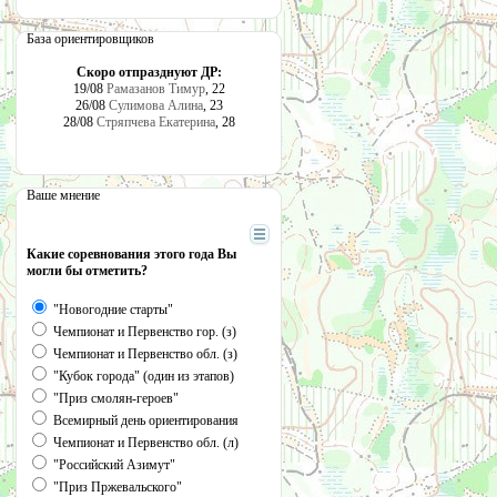
База ориентировщиков
Скоро отпразднуют ДР:
19/08
Рамазанов Тимур
, 22
26/08
Сулимова Алина
, 23
28/08
Стряпчева Екатерина
, 28
Ваше мнение
Какие соревнования этого года Вы
могли бы отметить?
"Новогодние старты"
Чемпионат и Первенство гор. (з)
Чемпионат и Первенство обл. (з)
"Кубок города" (один из этапов)
"Приз смолян-героев"
Всемирный день ориентирования
Чемпионат и Первенство обл. (л)
"Российский Азимут"
"Приз Пржевальского"