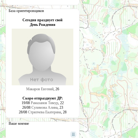
База ориентировщиков
Сегодня празднует свой
День Рождения
Макаров Евгений
, 26
Скоро отпразднуют ДР:
19/08
Рамазанов Тимур
, 22
26/08
Сулимова Алина
, 23
28/08
Стряпчева Екатерина
, 28
Ваше мнение