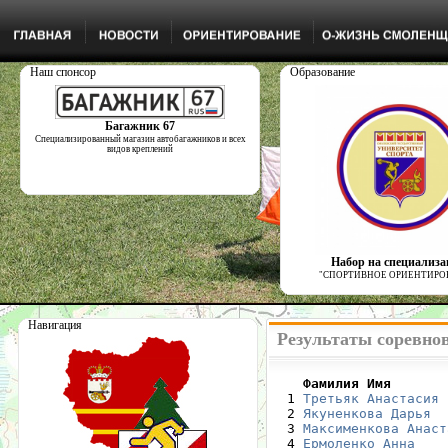
Наш спонсор
Образование
Багажник 67
Специализированный магазин автобагажников и всех
видов креплений
Набор на специализ
"СПОРТИВНОЕ ОРИЕНТИРО
Навигация
Результаты соревно
    Фамилия Имя       

  1 
Третьяк Анастасия
 
  2 
Якуненкова Дарья
  
  3 
Максименкова Анаст
  4 
Ермоленко Анна
    