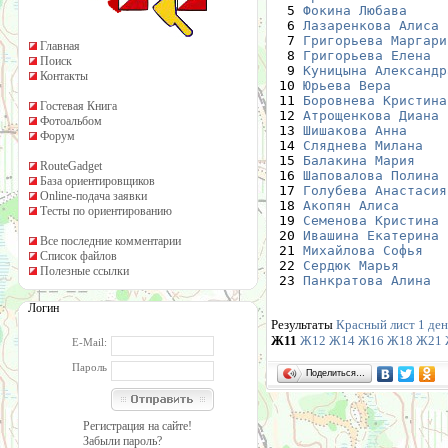
  5 
Фокина Любава
     
  6 
Лазаренкова Алиса
 
  7 
Григорьева Маргари
Главная
  8 
Григорьева Елена
  
Поиск
  9 
Куницына Александр
Контакты
 10 
Юрьева Вера
       
 11 
Боровнева Кристина
Гостевая Книга
 12 
Атрощенкова Диана
 
Фотоальбом
 13 
Шишакова Анна
     
Форум
 14 
Сляднева Милана
   
 15 
Балакина Мария
    
RouteGadget
 16 
Шаповалова Полина
 
База ориентировщиков
 17 
Голубева Анастасия
Online-подача заявки
 18 
Акопян Алиса
      
Тесты по ориентированию
 19 
Семенова Кристина
 
 20 
Ивашина Екатерина
 
Все последние комментарии
 21 
Михайлова Софья
   
Список файлов
 22 
Сердюк Марья
      
Полезные ссылки
 23 
Панкратова Алина
  
Логин
Результаты
Красный лист 1 ден
Ж11
Ж12
Ж14
Ж16
Ж18
Ж21
E-Mail:
Пароль
Поделиться…
Регистрация на сайте!
Забыли пароль?