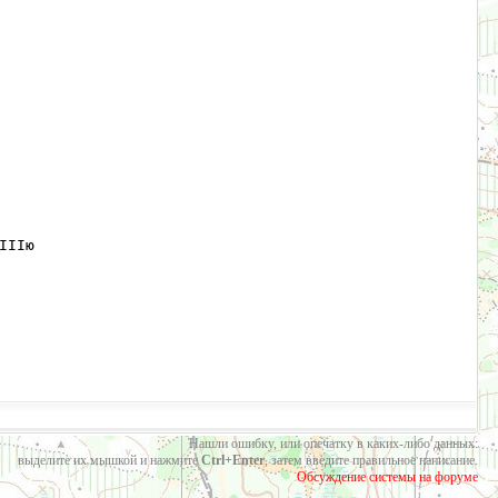
IIю 

Нашли ошибку, или опечатку в каких-либо данных:
выделите их мышкой и нажмите
Ctrl+Enter
, затем введите правильное написание.
Обсуждение системы на форуме