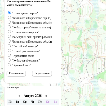
Какие соревнования этого года Вы
могли бы отметить?
"Новогодние старты"
Чемпионат и Первенство гор. (з)
Чемпионат и Первенство обл. (з)
"Кубок города" (один из этапов)
"Приз смолян-героев"
Всемирный день ориентирования
Чемпионат и Первенство обл. (л)
"Российский Азимут"
"Приз Пржевальского"
"Крепостная стена"
"Кубок освобождения"
"Красный лист"
Календарь
«
Август 2026 »
Пн
Вт
Ср
Чт
Пт
Сб
Вс