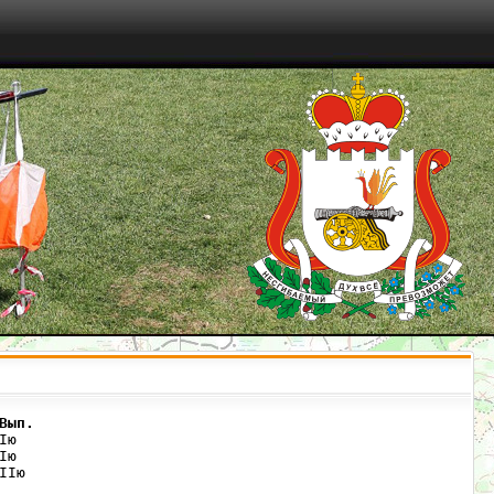
Вып.
ю   

ю   

Iю  
