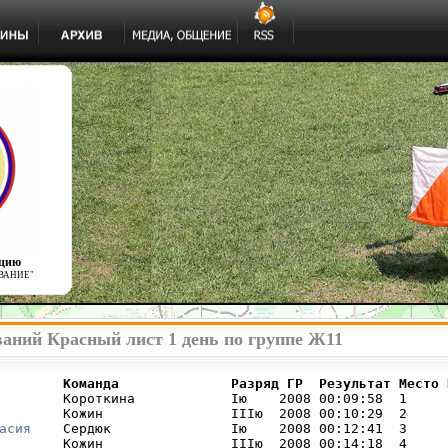
ацию
ВАНИЕ"
ваний Красный лист 1 день по группе Ж11
        Команда              Разряд ГР  Результат Место 
        Короткина            Iю    2008 00:09:58  1     I
        Кожин                IIIю  2008 00:10:29  2     I
асия
    Сердюк               Iю    2008 00:12:41  3     I
        Кожин                IIIю  2008 00:14:18  4     
