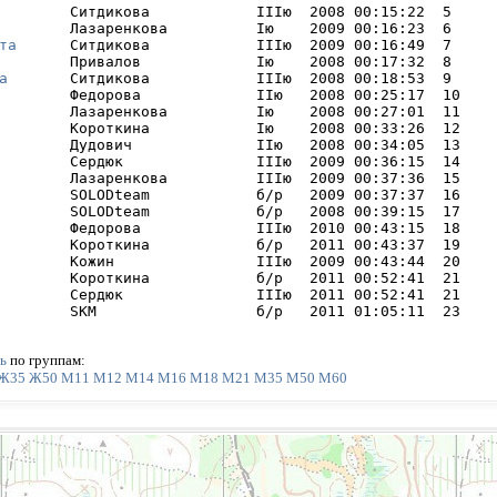
        Ситдикова            IIIю  2008 00:15:22  5     

        Лазаренкова          Iю    2009 00:16:23  6     

та
      Ситдикова            IIIю  2009 00:16:49  7     

        Привалов             Iю    2008 00:17:32  8     

а
       Ситдикова            IIIю  2008 00:18:53  9     

        Федорова             IIю   2008 00:25:17  10    

        Лазаренкова          Iю    2008 00:27:01  11    

        Короткина            Iю    2008 00:33:26  12    

        Дудович              IIю   2008 00:34:05  13    

        Сердюк               IIIю  2009 00:36:15  14    

        Лазаренкова          IIIю  2009 00:37:36  15    

        SOLODteam            б/р   2009 00:37:37  16    

        SOLODteam            б/р   2008 00:39:15  17    

        Федорова             IIIю  2010 00:43:15  18    

        Короткина            б/р   2011 00:43:37  19    I
        Кожин                IIIю  2009 00:43:44  20    

        Короткина            б/р   2011 00:52:41  21    

        Сердюк               IIIю  2011 00:52:41  21    

        SKM                  б/р   2011 01:05:11  23    
ь
по группам:
Ж35
Ж50
М11
М12
М14
М16
М18
М21
М35
М50
М60