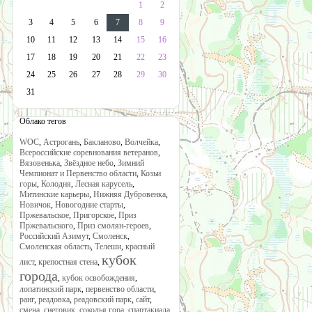
1
2
3
4
5
6
7
8
9
10
11
12
13
14
15
16
17
18
19
20
21
22
23
24
25
26
27
28
29
30
31
Облако тегов
WOC
,
Астрогань
,
Бакланово
,
Волчейка
,
Всероссийские соревнования ветеранов
,
Вязовенька
,
Звёздное небо
,
Зимний
Чемпионат и Первенство области
,
Козьи
горы
,
Колодня
,
Лесная карусель
,
Митинские карьеры
,
Нижняя Дубровенка
,
Новичок
,
Новогодние старты
,
Пржевальское
,
Пригорское
,
Приз
Пржевальского
,
Приз смолян-героев
,
Российский Азимут
,
Смоленск
,
Смоленская область
,
Телеши
,
красный
кубок
лист
,
крепостная стена
,
города
,
кубок освобождения
,
лопатинский парк
,
первенство области
,
ранг
,
реадовка
,
реадовский парк
,
сайт
,
смена
,
снеговик
,
соколья гора
,
спартакиада
,