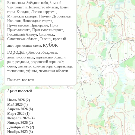
Вязовенька
,
Звёздное небо
,
Зимний
Чемпионат и Первенство области
,
Козьи
горы
,
Колодня
,
Лесная карусель
,
Митинские карьеры
,
Нижняя Дубровенка
,
Новичок
,
Новогодние старты
,
Пржевальское
,
Пригорское
,
Приз
Пржевальского
,
Приз смолян-героев
,
Российский Азимут
,
Смоленск
,
Смоленская область
,
Телеши
,
красный
кубок
лист
,
крепостная стена
,
города
,
кубок освобождения
,
лопатинский парк
,
первенство области
,
ранг
,
реадовка
,
реадовский парк
,
сайт
,
смена
,
снеговик
,
соколья гора
,
спартакиада
,
тренировка
,
уфинья
,
чемпионат области
Показать все теги
Архив новостей
Июль 2026 (2)
Май 2026 (4)
Апрель 2026 (6)
Март 2026 (1)
Февраль 2026 (4)
Январь 2026 (2)
Декабрь 2025 (2)
Ноябрь 2025 (3)