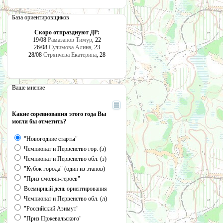
База ориентировщиков
Скоро отпразднуют ДР:
19/08
Рамазанов Тимур
, 22
26/08
Сулимова Алина
, 23
28/08
Стряпчева Екатерина
, 28
Ваше мнение
Какие соревнования этого года Вы
могли бы отметить?
"Новогодние старты"
Чемпионат и Первенство гор. (з)
Чемпионат и Первенство обл. (з)
"Кубок города" (один из этапов)
"Приз смолян-героев"
Всемирный день ориентирования
Чемпионат и Первенство обл. (л)
"Российский Азимут"
"Приз Пржевальского"