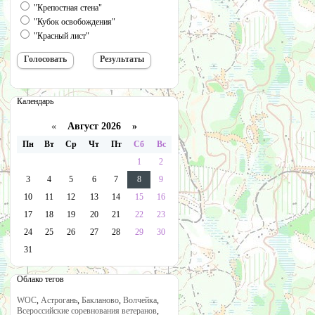
"Крепостная стена"
"Кубок освобождения"
"Красный лист"
Календарь
«
Август 2026 »
Пн
Вт
Ср
Чт
Пт
Сб
Вс
1
2
3
4
5
6
7
8
9
10
11
12
13
14
15
16
17
18
19
20
21
22
23
24
25
26
27
28
29
30
31
Облако тегов
WOC
,
Астрогань
,
Бакланово
,
Волчейка
,
Всероссийские соревнования ветеранов
,