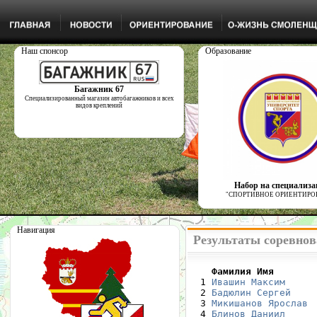
Наш спонсор
Образование
Багажник 67
Специализированный магазин автобагажников и всех
видов креплений
Набор на специализ
"СПОРТИВНОЕ ОРИЕНТИРО
Навигация
Результаты соревнов
    Фамилия Имя       

  1 
Ивашин Максим
     
  2 
Бадюлин Сергей
    
  3 
Микишанов Ярослав
 
  4 
Блинов Даниил
     