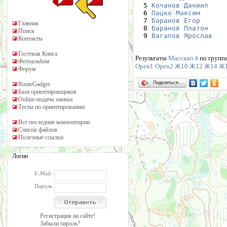
  5 
Кочанов Даниил
    
  6 
Пацко Максим
      
  7 
Баранов Егор
      
Главная
  8 
Баранов Платон
    
Поиск
  9 
Вагапов Ярослав
   
Контакты
Гостевая Книга
Результаты
Масскап 4
по групп
Фотоальбом
Open1
Open2
Ж10
Ж12
Ж14
Ж
Форум
Поделиться…
RouteGadget
База ориентировщиков
Online-подача заявки
Тесты по ориентированию
Все последние комментарии
Список файлов
Полезные ссылки
Логин
E-Mail:
Пароль
Регистрация на сайте!
Забыли пароль?