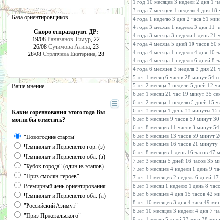
1 год 10 месяцев 3 недели 2 дня 1 
3 года 7 месяцев 1 неделю 4 дня 18
База ориентировщиков
4 года 1 неделю 3 дня 2 часа 51 ми
4 года 3 месяца 1 неделю 3 дня 11 
Скоро отпразднуют ДР:
4 года 3 месяца 3 недели 1 день 21 
19/08
Рамазанов Тимур
, 22
4 года 4 месяца 5 дней 10 часов 50
26/08
Сулимова Алина
, 23
4 года 4 месяца 1 неделю 4 дня 10 ч
28/08
Стряпчева Екатерина
, 28
4 года 4 месяца 1 неделю 6 дней 8 
4 года 6 месяцев 3 недели 3 дня 21
5 лет 1 месяц 6 часов 28 минут 54 
5 лет 2 месяца 3 недели 5 дней 12 ч
Ваше мнение
6 лет 1 месяц 21 час 19 минут 35 се
6 лет 2 месяца 1 неделю 5 дней 15 ч
6 лет 3 месяца 1 день 33 минуты 15
Какие соревнования этого года Вы
6 лет 8 месяцев 9 часов 59 минут 30
могли бы отметить?
6 лет 8 месяцев 11 часов 8 минут 5
6 лет 8 месяцев 13 часов 59 минут 2
"Новогодние старты"
6 лет 8 месяцев 16 часов 21 минуту
Чемпионат и Первенство гор. (з)
6 лет 8 месяцев 1 день 16 часов 47 
Чемпионат и Первенство обл. (з)
7 лет 3 месяца 5 дней 16 часов 35 м
"Кубок города" (один из этапов)
7 лет 6 месяцев 4 недели 1 день 9 ч
"Приз смолян-героев"
7 лет 11 месяцев 2 недели 6 дней 17
Всемирный день ориентирования
8 лет 1 месяц 1 неделю 1 день 8 час
8 лет 6 месяцев 4 дня 15 часов 42 м
Чемпионат и Первенство обл. (л)
8 лет 10 месяцев 3 дня 4 часа 49 ми
"Российский Азимут"
8 лет 10 месяцев 3 недели 4 дня 7 ч
"Приз Пржевальского"
9 лет 1 месяц 5 дней 23 часа 38 мин