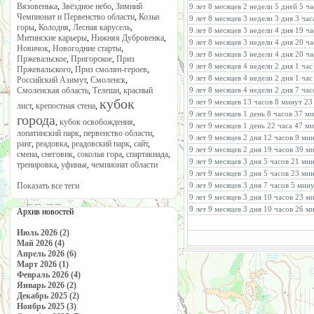
Вязовенька
,
Звёздное небо
,
Зимний
9 лет 8 месяцев 2 недели 5 дней 5 ч
Чемпионат и Первенство области
,
Козьи
9 лет 8 месяцев 3 недели 3 дня 3 ча
горы
,
Колодня
,
Лесная карусель
,
9 лет 8 месяцев 3 недели 4 дня 19 ч
Митинские карьеры
,
Нижняя Дубровенка
,
9 лет 8 месяцев 3 недели 4 дня 20 ч
Новичок
,
Новогодние старты
,
9 лет 8 месяцев 3 недели 4 дня 20 ч
Пржевальское
,
Пригорское
,
Приз
9 лет 8 месяцев 4 недели 2 дня 1 ча
Пржевальского
,
Приз смолян-героев
,
9 лет 8 месяцев 4 недели 2 дня 1 ча
Российский Азимут
,
Смоленск
,
Смоленская область
,
Телеши
,
красный
9 лет 8 месяцев 4 недели 2 дня 7 ча
кубок
9 лет 9 месяцев 13 часов 8 минут 2
лист
,
крепостная стена
,
9 лет 9 месяцев 1 день 8 часов 37 м
города
,
кубок освобождения
,
9 лет 9 месяцев 1 день 22 часа 47 м
лопатинский парк
,
первенство области
,
9 лет 9 месяцев 2 дня 12 часов 9 ми
ранг
,
реадовка
,
реадовский парк
,
сайт
,
9 лет 9 месяцев 2 дня 19 часов 39 м
смена
,
снеговик
,
соколья гора
,
спартакиада
,
9 лет 9 месяцев 3 дня 5 часов 21 ми
тренировка
,
уфинья
,
чемпионат области
9 лет 9 месяцев 3 дня 5 часов 23 ми
Показать все теги
9 лет 9 месяцев 3 дня 7 часов 5 мин
9 лет 9 месяцев 3 дня 10 часов 23 м
9 лет 9 месяцев 3 дня 10 часов 26 м
Архив новостей
Июль 2026 (2)
Май 2026 (4)
Апрель 2026 (6)
Март 2026 (1)
Февраль 2026 (4)
Январь 2026 (2)
Декабрь 2025 (2)
Ноябрь 2025 (3)