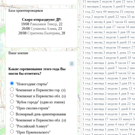
11 месяцев 2 недели 4 дня 22 часа 
11 месяцев 2 недели 5 дней 8 часов
База ориентировщиков
1 год 22 часа 44 минуты 25 секунд
1 год 2 недели 6 дней 22 часа 55 м
Скоро отпразднуют ДР:
1 год 1 месяц 4 дня 5 часов 41 мин
19/08
Рамазанов Тимур
, 22
1 год 1 месяц 4 дня 17 часов 34 ми
26/08
Сулимова Алина
, 23
1 год 1 месяц 1 неделю 3 дня 18 ча
28/08
Стряпчева Екатерина
, 28
1 год 1 месяц 2 недели 5 дней 8 ча
1 год 1 месяц 2 недели 6 дней 15 ч
1 год 1 месяц 3 недели 19 минут 27
1 год 1 месяц 3 недели 1 день 15 ч
Ваше мнение
1 год 1 месяц 3 недели 6 дней 10 ч
1 год 2 месяца 1 день 9 часов 17 м
1 год 2 месяца 5 дней 7 часов 2 м
Какие соревнования этого года Вы
1 год 2 месяца 5 дней 9 часов 52 м
могли бы отметить?
1 год 2 месяца 1 неделю 3 дня 19 
1 год 2 месяца 1 неделю 3 дня 19 ч
"Новогодние старты"
1 год 2 месяца 2 недели 1 день 12 
Чемпионат и Первенство гор. (з)
1 год 2 месяца 2 недели 4 дня 9 ча
Чемпионат и Первенство обл. (з)
1 год 2 месяца 2 недели 4 дня 19 ч
"Кубок города" (один из этапов)
1 год 2 месяца 2 недели 4 дня 22 ч
"Приз смолян-героев"
1 год 2 месяца 2 недели 5 дней 6 ч
Всемирный день ориентирования
1 год 2 месяца 4 недели 1 день 19 
1 год 3 месяца 17 часов 55 минут 5
Чемпионат и Первенство обл. (л)
1 год 3 месяца 1 день 4 часа 47 ми
"Российский Азимут"
1 год 3 месяца 1 день 11 часов 54 
"Приз Пржевальского"
1 год 3 месяца 1 неделю 3 дня 13 