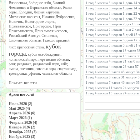
Вязовенька
,
Звёздное небо
,
Зимний
1 год 3 месяца 3 недели 1 день 14 
Чемпионат и Первенство области
,
Козьи
1 год 3 месяца 3 недели 1 день 14 
горы
,
Колодня
,
Лесная карусель
,
1 год 3 месяца 3 недели 1 день 22 
Митинские карьеры
,
Нижняя Дубровенка
,
1 год 3 месяца 3 недели 1 день 22 
Новичок
,
Новогодние старты
,
1 год 3 месяца 3 недели 2 дня 15 ч
Пржевальское
,
Пригорское
,
Приз
1 год 3 месяца 3 недели 4 дня 2 ча
Пржевальского
,
Приз смолян-героев
,
1 год 3 месяца 3 недели 5 дней 15 
Российский Азимут
,
Смоленск
,
Смоленская область
,
Телеши
,
красный
1 год 3 месяца 3 недели 5 дней 17 
кубок
1 год 3 месяца 3 недели 5 дней 21 
лист
,
крепостная стена
,
1 год 3 месяца 4 недели 18 часов 3
города
,
кубок освобождения
,
1 год 3 месяца 4 недели 18 часов 
лопатинский парк
,
первенство области
,
1 год 3 месяца 4 недели 21 час 8 м
ранг
,
реадовка
,
реадовский парк
,
сайт
,
1 год 3 месяца 4 недели 23 часа 57
смена
,
снеговик
,
соколья гора
,
спартакиада
,
1 год 4 месяца 5 часов 45 минут 3
тренировка
,
уфинья
,
чемпионат области
1 год 4 месяца 6 часов 31 минуту 5
Показать все теги
1 год 4 месяца 7 часов 40 минут 35
1 год 4 месяца 11 часов 24 минуты
1 год 4 месяца 13 часов 24 минуты
Архив новостей
Июль 2026 (2)
Май 2026 (4)
Апрель 2026 (6)
Март 2026 (1)
Февраль 2026 (4)
Январь 2026 (2)
Декабрь 2025 (2)
Ноябрь 2025 (3)