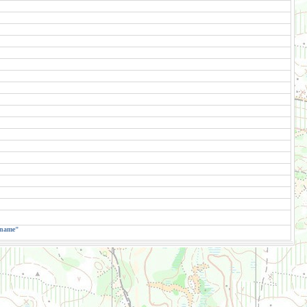
.name"