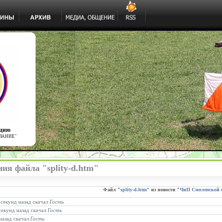
ацию
ВАНИЕ"
ия файла "splity-d.htm"
Файл "
splity-d.htm
" из новости "
ЧиП Смоленской 
 секунд назад скачал
Гость
секунд назад скачал
Гость
назад скачал
Гость