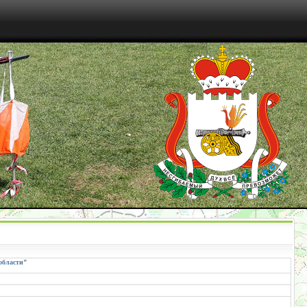
области
"