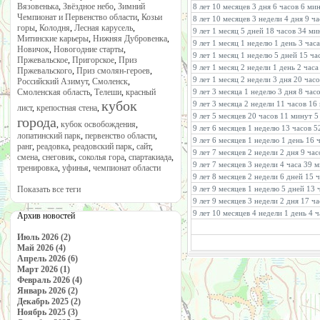
Вязовенька
,
Звёздное небо
,
Зимний
8 лет 10 месяцев 3 дня 6 часов 6 ми
Чемпионат и Первенство области
,
Козьи
8 лет 10 месяцев 3 недели 4 дня 9 ч
горы
,
Колодня
,
Лесная карусель
,
9 лет 1 месяц 5 дней 18 часов 34 м
Митинские карьеры
,
Нижняя Дубровенка
,
9 лет 1 месяц 1 неделю 1 день 3 час
Новичок
,
Новогодние старты
,
9 лет 1 месяц 1 неделю 5 дней 15 ча
Пржевальское
,
Пригорское
,
Приз
9 лет 1 месяц 2 недели 1 день 2 час
Пржевальского
,
Приз смолян-героев
,
9 лет 1 месяц 2 недели 3 дня 20 час
Российский Азимут
,
Смоленск
,
Смоленская область
,
Телеши
,
красный
9 лет 3 месяца 1 неделю 3 дня 8 ча
кубок
9 лет 3 месяца 2 недели 11 часов 16
лист
,
крепостная стена
,
9 лет 5 месяцев 20 часов 11 минут 5
города
,
кубок освобождения
,
9 лет 6 месяцев 1 неделю 13 часов 
лопатинский парк
,
первенство области
,
9 лет 6 месяцев 1 неделю 1 день 16
ранг
,
реадовка
,
реадовский парк
,
сайт
,
9 лет 7 месяцев 2 недели 2 дня 9 ча
смена
,
снеговик
,
соколья гора
,
спартакиада
,
9 лет 7 месяцев 3 недели 4 часа 39 
тренировка
,
уфинья
,
чемпионат области
9 лет 8 месяцев 2 недели 6 дней 15 
Показать все теги
9 лет 9 месяцев 1 неделю 5 дней 13
9 лет 9 месяцев 3 недели 2 дня 17 
9 лет 10 месяцев 4 недели 1 день 4 
Архив новостей
Июль 2026 (2)
Май 2026 (4)
Апрель 2026 (6)
Март 2026 (1)
Февраль 2026 (4)
Январь 2026 (2)
Декабрь 2025 (2)
Ноябрь 2025 (3)