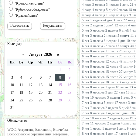
"Крепостная стена"
4 года 3 месяца 3 недели 1 день 21
"Кубок освобождения"
4 года 4 месяца 5 дней 9 часов 18 
4 года 4 месяца 1 неделю 4 дня 9 ча
"Красный лист"
5 лет 1 неделю 4 дня 3 часа 22 мину
5 лет 2 недели 5 дней 12 часов 4 м
5 лет 5 месяцев 2 недели 6 дней 4 ч
6 лет 3 месяца 2 недели 5 минут 11 
6 лет 3 месяца 3 недели 4 дня 10 ча
Календарь
6 лет 4 месяца 23 часа 47 минут 34
6 лет 8 месяцев 11 часов 25 минут 
«
Август 2026 »
6 лет 8 месяцев 11 часов 25 минут 
6 лет 8 месяцев 12 часов 49 минут 1
Пн
Вт
Ср
Чт
Пт
Сб
Вс
6 лет 8 месяцев 12 часов 49 минут 1
1
2
6 лет 8 месяцев 15 часов 27 минут 2
6 лет 8 месяцев 15 часов 27 минут 2
3
4
5
6
7
8
9
6 лет 8 месяцев 18 часов 3 минуты 
10
11
12
13
14
15
16
6 лет 8 месяцев 1 день 18 часов 13 
17
18
19
20
21
22
23
6 лет 8 месяцев 3 дня 22 часа 16 ми
6 лет 10 месяцев 3 недели 1 день 5
24
25
26
27
28
29
30
7 лет 3 месяца 5 дней 17 часов 3 ми
31
7 лет 7 месяцев 2 недели 5 дней 8 ч
7 лет 8 месяцев 1 неделю 6 дней 18 
7 лет 10 месяцев 2 недели 4 дня 19 
Облако тегов
7 лет 11 месяцев 2 недели 4 дня 5 ч
8 лет 1 месяц 1 неделю 1 день 9 час
WOC
,
Астрогань
,
Бакланово
,
Волчейка
,
8 лет 6 месяцев 4 дня 17 часов 1 ми
Всероссийские соревнования ветеранов
,