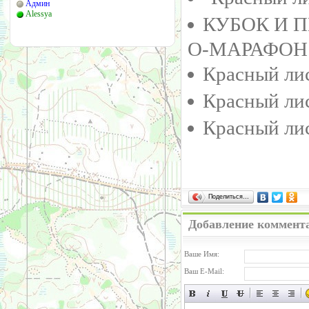
Админ
Alessya
КУБОК И 
О-МАРАФОН
Красный лис
Красный лис
Красный ли
Поделиться…
Добавление коммент
Ваше Имя:
Ваш E-Mail: