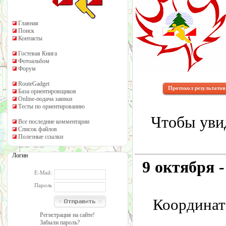
Главная
Поиск
Контакты
Гостевая Книга
Фотоальбом
Форум
RouteGadget
Протокол результатов
База ориентировщиков
Online-подача заявки
Тесты по ориентированию
Чтобы уви
Все последние комментарии
Список файлов
Полезные ссылки
Логин
9 октября 
E-Mail:
Пароль
Координат
Регистрация на сайте!
Забыли пароль?