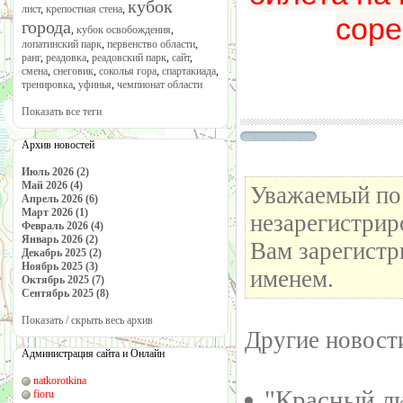
кубок
лист
,
крепостная стена
,
соре
города
,
кубок освобождения
,
лопатинский парк
,
первенство области
,
ранг
,
реадовка
,
реадовский парк
,
сайт
,
смена
,
снеговик
,
соколья гора
,
спартакиада
,
тренировка
,
уфинья
,
чемпионат области
Показать все теги
Архив новостей
Июль 2026 (2)
Май 2026 (4)
Уважаемый пос
Апрель 2026 (6)
Март 2026 (1)
незарегистрир
Февраль 2026 (4)
Январь 2026 (2)
Вам зарегистр
Декабрь 2025 (2)
Ноябрь 2025 (3)
именем.
Октябрь 2025 (7)
Сентябрь 2025 (8)
Показать / скрыть весь архив
Другие новости
Администрация сайта и Онлайн
natkorotkina
"Красный л
fioru