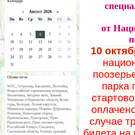
Календарь
специа
«
Август 2026 »
Пн
Вт
Ср
Чт
Пт
Сб
Вс
от Нац
1
2
3
4
5
6
7
8
9
п
10
11
12
13
14
15
16
10 октяб
17
18
19
20
21
22
23
24
25
26
27
28
29
30
нацио
31
поозерь
Облако тегов
парка 
WOC
,
Астрогань
,
Бакланово
,
Волчейка
,
Всероссийские соревнования ветеранов
,
стартово
Вязовенька
,
Звёздное небо
,
Зимний
Чемпионат и Первенство области
,
Козьи
горы
,
Колодня
,
Лесная карусель
,
оплачено
Митинские карьеры
,
Нижняя Дубровенка
,
Новичок
,
Новогодние старты
,
случае т
Пржевальское
,
Пригорское
,
Приз
Пржевальского
,
Приз смолян-героев
,
Российский Азимут
,
Смоленск
,
билета на 
Смоленская область
,
Телеши
,
красный