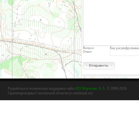
Вопрос:
Как расшифровывае
Ответ:
Разработка и техническая поддержка сайта
ИП Марченко А.А.
© 2009-2026
Ориентировщики Смоленской области (o-smolensk.ru)