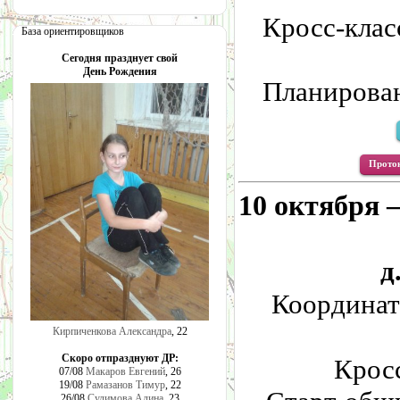
Кросс-клас
База ориентировщиков
Сегодня празднует свой
День Рождения
Планирова
Проток
10 октября 
д
Координат
Кирпиченкова Александра
, 22
Скоро отпразднуют ДР:
Кросс
07/08
Макаров Евгений
, 26
19/08
Рамазанов Тимур
, 22
26/08
Сулимова Алина
, 23