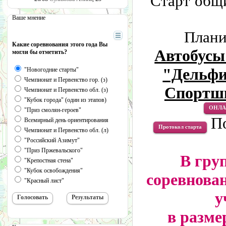
Старт общи
Ваше мнение
Плани
Какие соревнования этого года Вы
Автобусы
могли бы отметить?
"Дельфи
"Новогодние старты"
Чемпионат и Первенство гор. (з)
Спортшк
Чемпионат и Первенство обл. (з)
"Кубок города" (один из этапов)
ОНЛА
"Приз смолян-героев"
По
Всемирный день ориентирования
Протокол старта
Чемпионат и Первенство обл. (л)
"Российский Азимут"
"Приз Пржевальского"
В гру
"Крепостная стена"
"Кубок освобождения"
соревнова
"Красный лист"
у
в размер