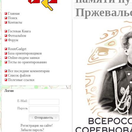
Пржеваль
Главная
Поиск
Контакты
Гостевая Книга
Фотоальбом
Форум
RouteGadget
База ориентировщиков
Online-подача заявки
Тесты по ориентированию
Все последние комментарии
Список файлов
Полезные ссылки
Логин
E-Mail:
Пароль
Регистрация на сайте!
Забыли пароль?