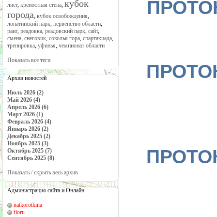
ПРОТОК
кубок
лист
,
крепостная стена
,
города
,
кубок освобождения
,
лопатинский парк
,
первенство области
,
ранг
,
реадовка
,
реадовский парк
,
сайт
,
смена
,
снеговик
,
соколья гора
,
спартакиада
,
тренировка
,
уфинья
,
чемпионат области
Показать все теги
ПРОТОК
Архив новостей
Июль 2026 (2)
Май 2026 (4)
Апрель 2026 (6)
Март 2026 (1)
Февраль 2026 (4)
Январь 2026 (2)
Декабрь 2025 (2)
Ноябрь 2025 (3)
ПРОТОК
Октябрь 2025 (7)
Сентябрь 2025 (8)
Показать / скрыть весь архив
Администрация сайта и Онлайн
natkorotkina
fioru