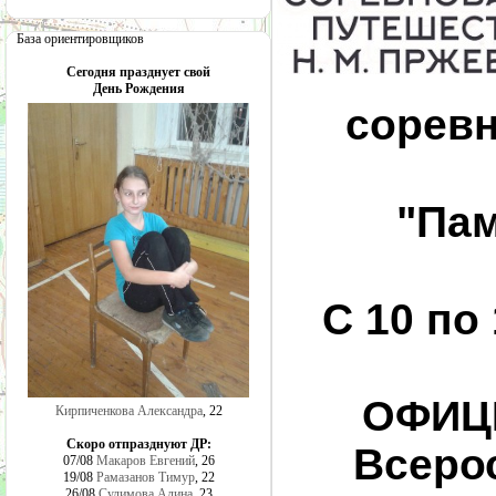
База ориентировщиков
Сегодня празднует свой
День Рождения
соревн
"Пам
С 10 по
ОФИЦ
Кирпиченкова Александра
, 22
Скоро отпразднуют ДР:
Всеро
07/08
Макаров Евгений
, 26
19/08
Рамазанов Тимур
, 22
26/08
Сулимова Алина
, 23