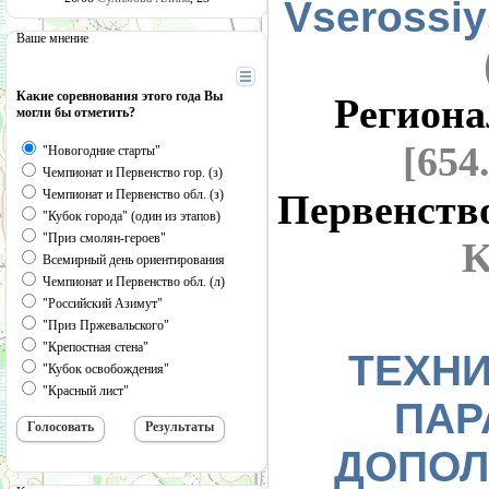
Vserossiy
Ваше мнение
Какие соревнования этого года Вы
Регион
могли бы отметить?
[654
"Новогодние старты"
Чемпионат и Первенство гор. (з)
Чемпионат и Первенство обл. (з)
Первенств
"Кубок города" (один из этапов)
"Приз смолян-героев"
K
Всемирный день ориентирования
Чемпионат и Первенство обл. (л)
"Российский Азимут"
"Приз Пржевальского"
"Крепостная стена"
ТЕХН
"Кубок освобождения"
"Красный лист"
ПАР
ДОПОЛ