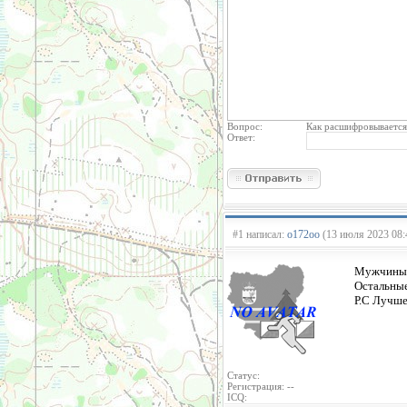
Вопрос:
Как расшифровывается
Ответ:
#1 написал:
o172oo
(13 июля 2023 08:
Мужчины 
Остальны
Р.С Лучше
Статус:
Регистрация: --
ICQ: