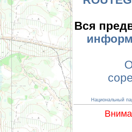
Вся пред
информ
О
сор
Национальный па
Внима