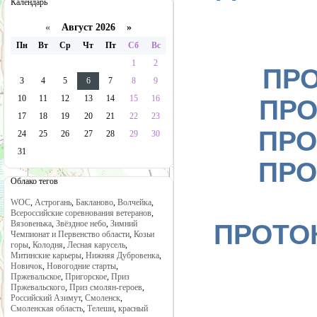
Календарь
«
Август 2026 »
Пн
Вт
Ср
Чт
Пт
Сб
Вс
1
2
ПРО
3
4
5
6
7
8
9
10
11
12
13
14
15
16
ПРО
17
18
19
20
21
22
23
ПРО
24
25
26
27
28
29
30
31
ПРО
Облако тегов
WOC
,
Астрогань
,
Бакланово
,
Волчейка
,
Всероссийские соревнования ветеранов
,
Вязовенька
,
Звёздное небо
,
Зимний
ПРОТОК
Чемпионат и Первенство области
,
Козьи
горы
,
Колодня
,
Лесная карусель
,
Митинские карьеры
,
Нижняя Дубровенка
,
Новичок
,
Новогодние старты
,
Пржевальское
,
Пригорское
,
Приз
Пржевальского
,
Приз смолян-героев
,
Российский Азимут
,
Смоленск
,
Смоленская область
,
Телеши
,
красный