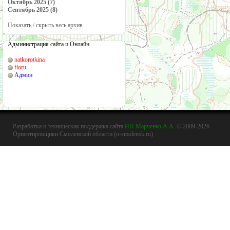
Октябрь 2025 (7)
Сентябрь 2025 (8)
Показать / скрыть весь архив
Администрация сайта и Онлайн
natkorotkina
fioru
Админ
Разработка и техническая поддержка сайта
ИП Марченко А.А.
© 2009-2026
Ориентировщики Смоленской области (o-smolensk.ru)