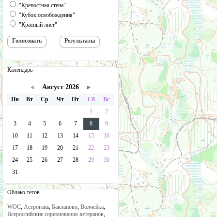
"Крепостная стена"
"Кубок освобождения"
"Красный лист"
Календарь
«
Август 2026 »
Пн
Вт
Ср
Чт
Пт
Сб
Вс
1
2
3
4
5
6
7
8
9
10
11
12
13
14
15
16
17
18
19
20
21
22
23
24
25
26
27
28
29
30
31
Облако тегов
WOC
,
Астрогань
,
Бакланово
,
Волчейка
,
Всероссийские соревнования ветеранов
,