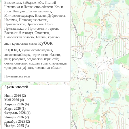
Вязовенька
,
Звёздное небо
,
Зимний
Чемпионат и Первенство области
,
Козьи
горы
,
Колодня
,
Лесная карусель
,
Митинские карьеры
,
Нижняя Дубровенка
,
Новичок
,
Новогодние старты
,
Пржевальское
,
Пригорское
,
Приз
Пржевальского
,
Приз смолян-героев
,
Российский Азимут
,
Смоленск
,
Смоленская область
,
Телеши
,
красный
кубок
лист
,
крепостная стена
,
города
,
кубок освобождения
,
лопатинский парк
,
первенство области
,
ранг
,
реадовка
,
реадовский парк
,
сайт
,
смена
,
снеговик
,
соколья гора
,
спартакиада
,
тренировка
,
уфинья
,
чемпионат области
Показать все теги
Архив новостей
Июль 2026 (2)
Май 2026 (4)
Апрель 2026 (6)
Март 2026 (1)
Февраль 2026 (4)
Январь 2026 (2)
Декабрь 2025 (2)
Ноябрь 2025 (3)