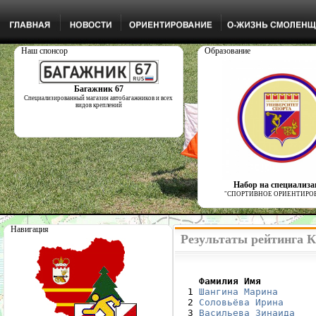
Наш спонсор
Образование
Багажник 67
Специализированный магазин автобагажников и всех
видов креплений
Набор на специализ
"СПОРТИВНОЕ ОРИЕНТИРО
Навигация
Результаты рейтинга К
    Фамилия Имя         

  1 
Шангина Марина
  2 
Соловьёва Ирина
  3 
Васильева Зинаида