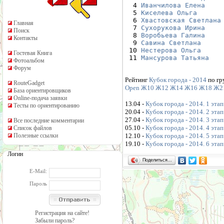
  4 
Иванчилова Елена
  5 
Киселева Ольга
  6 
Хвастовская Светлана
Главная
  7 
Сухорукова Ирина
Поиск
  8 
Воробьева Галина
Контакты
  9 
Савина Светлана
 10 
Нестерова Ольга
Гостевая Книга
 11 
Мансурова Татьяна
Фотоальбом
Форум
Рейтинг
Кубок города - 2014
по гр
RouteGadget
Open
Ж10
Ж12
Ж14
Ж16
Ж18
Ж2
База ориентировщиков
Online-подача заявки
13.04 -
Кубок города - 2014. 1 этап
Тесты по ориентированию
20.04 -
Кубок города - 2014. 2 этап
27.04 -
Кубок города - 2014. 3 этап
Все последние комментарии
05.10 -
Кубок города - 2014. 4 этап
Список файлов
Полезные ссылки
12.10 -
Кубок города - 2014. 5 этап
19.10 -
Кубок города - 2014. 6 этап
Логин
Поделиться…
E-Mail:
Пароль
Регистрация на сайте!
Забыли пароль?