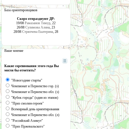
База ориентировщиков
Скоро отпразднуют ДР:
19/08
Рамазанов Тимур
, 22
26/08
Сулимова Алина
, 23
28/08
Стряпчева Екатерина
, 28
Ваше мнение
Какие соревнования этого года Вы
могли бы отметить?
"Новогодние старты"
Чемпионат и Первенство гор. (з)
Чемпионат и Первенство обл. (з)
"Кубок города" (один из этапов)
"Приз смолян-героев"
Всемирный день ориентирования
Чемпионат и Первенство обл. (л)
"Российский Азимут"
"Приз Пржевальского"