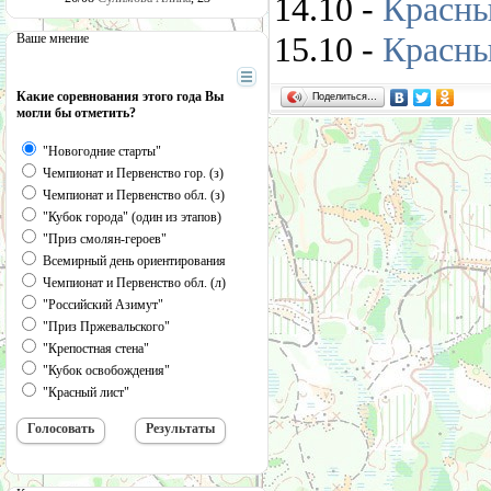
14.10 -
Красны
15.10 -
Красны
Ваше мнение
Какие соревнования этого года Вы
Поделиться…
могли бы отметить?
"Новогодние старты"
Чемпионат и Первенство гор. (з)
Чемпионат и Первенство обл. (з)
"Кубок города" (один из этапов)
"Приз смолян-героев"
Всемирный день ориентирования
Чемпионат и Первенство обл. (л)
"Российский Азимут"
"Приз Пржевальского"
"Крепостная стена"
"Кубок освобождения"
"Красный лист"