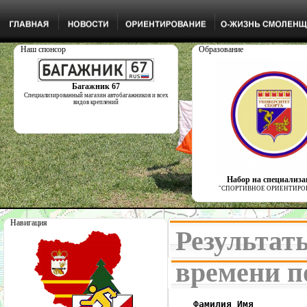
Наш спонсор
Образование
Багажник 67
Специализированный магазин автобагажников и всех
видов креплений
Набор на специализ
"СПОРТИВНОЕ ОРИЕНТИРО
Навигация
Результат
времени п
    Фамилия Имя         