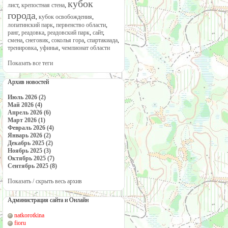
кубок
лист
,
крепостная стена
,
города
,
кубок освобождения
,
лопатинский парк
,
первенство области
,
ранг
,
реадовка
,
реадовский парк
,
сайт
,
смена
,
снеговик
,
соколья гора
,
спартакиада
,
тренировка
,
уфинья
,
чемпионат области
Показать все теги
Архив новостей
Июль 2026 (2)
Май 2026 (4)
Апрель 2026 (6)
Март 2026 (1)
Февраль 2026 (4)
Январь 2026 (2)
Декабрь 2025 (2)
Ноябрь 2025 (3)
Октябрь 2025 (7)
Сентябрь 2025 (8)
Показать / скрыть весь архив
Администрация сайта и Онлайн
natkorotkina
fioru