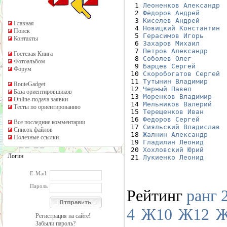

  1 
Леоненков Александр
  2 
Фёдоров Андрей
  3 
Киселев Андрей
Главная
  4 
Новицкий Константин
Поиск
  5 
Герасимов Игорь
Контакты
  6 
Захаров Михаил
  7 
Петров Александр
Гостевая Книга
  8 
Соболев Олег
Фотоальбом
  9 
Барцев Сергей
Форум
 10 
Скоробогатов Сергей
 11 
Тутынин Владимир
RouteGadget
 12 
Черный Павел
База ориентировщиков
 13 
Моренков Владимир
Online-подача заявки
 14 
Мельников Валерий
Тесты по ориентированию
 15 
Терещенков Иван
 16 
Федоров Сергей
Все последние комментарии
 17 
Сияльский Владислав
Список файлов
 18 
Жалнин Александр
Полезные ссылки
 19 
Гладилин Леонид
 20 
Хохловский Юрий
Логин
 21 
Лукиенко Леонид
E-Mail:
Пароль
Рейтинг
ранг 
4
Ж10
Ж12
Ж
Регистрация на сайте!
Забыли пароль?