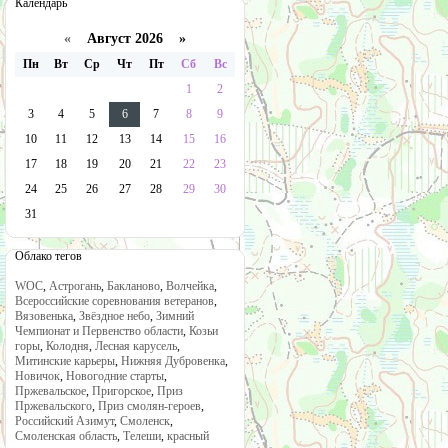
Календарь
«
Август 2026 »
Пн
Вт
Ср
Чт
Пт
Сб
Вс
1
2
3
4
5
6
7
8
9
10
11
12
13
14
15
16
17
18
19
20
21
22
23
24
25
26
27
28
29
30
31
Облако тегов
WOC
,
Астрогань
,
Бакланово
,
Волчейка
,
Всероссийские соревнования ветеранов
,
Вязовенька
,
Звёздное небо
,
Зимний
Чемпионат и Первенство области
,
Козьи
горы
,
Колодня
,
Лесная карусель
,
Митинские карьеры
,
Нижняя Дубровенка
,
Новичок
,
Новогодние старты
,
Пржевальское
,
Пригорское
,
Приз
Пржевальского
,
Приз смолян-героев
,
Российский Азимут
,
Смоленск
,
Смоленская область
,
Телеши
,
красный