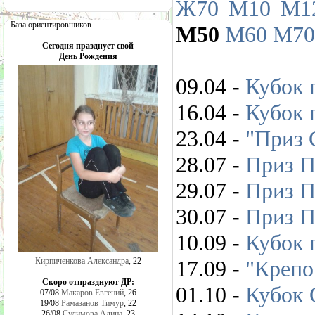
Ж70
М10
М1
База ориентировщиков
М50
М60
М70
Сегодня празднует свой
День Рождения
09.04 -
Кубок г
16.04 -
Кубок г
23.04 -
"Приз 
28.07 -
Приз П
29.07 -
Приз П
30.07 -
Приз П
10.09 -
Кубок г
Кирпиченкова Александра
, 22
17.09 -
"Крепо
Скоро отпразднуют ДР:
01.10 -
Кубок 
07/08
Макаров Евгений
, 26
19/08
Рамазанов Тимур
, 22
26/08
Сулимова Алина
, 23