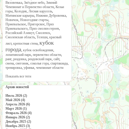
Вязовенька
,
Звёздное небо
,
Зимний
Чемпионат и Первенство области
,
Козьи
горы
,
Колодня
,
Лесная карусель
,
Митинские карьеры
,
Нижняя Дубровенка
,
Новичок
,
Новогодние старты
,
Пржевальское
,
Пригорское
,
Приз
Пржевальского
,
Приз смолян-героев
,
Российский Азимут
,
Смоленск
,
Смоленская область
,
Телеши
,
красный
кубок
лист
,
крепостная стена
,
города
,
кубок освобождения
,
лопатинский парк
,
первенство области
,
ранг
,
реадовка
,
реадовский парк
,
сайт
,
смена
,
снеговик
,
соколья гора
,
спартакиада
,
тренировка
,
уфинья
,
чемпионат области
Показать все теги
Архив новостей
Июль 2026 (2)
Май 2026 (4)
Апрель 2026 (6)
Март 2026 (1)
Февраль 2026 (4)
Январь 2026 (2)
Декабрь 2025 (2)
Ноябрь 2025 (3)