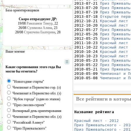
2013-07-21 
Приз Пржеваль
2013-07-20 
Приз Пржеваль
База ориентировщиков
2013-07-19 
Приз Пржеваль
2013-07-18 
Открытое перв
Скоро отпразднуют ДР:
2012-10-21 
Красный лист 
19/08
Рамазанов Тимур
, 22
2012-10-20 
Красный лист 
26/08
Сулимова Алина
, 23
2012-05-27 
Приз Пржеваль
28/08
Стряпчева Екатерина
, 28
2012-05-26 
Приз Пржеваль
2012-05-25 
Приз Пржеваль
2011-10-23 
Красный лист 
2011-10-22 
Красный лист 
Ваше мнение
2010-10-24 
Красный лист 
2010-10-23 
Красный лист 
2010-05-23 
Приз Пржеваль
2010-05-22 
Приз Пржеваль
Какие соревнования этого года Вы
2010-05-21 
Приз Пржеваль
могли бы отметить?
2010-05-09 
Чемпионат и П
2010-05-08 
Чемпионат и П
"Новогодние старты"
Чемпионат и Первенство гор. (з)
Чемпионат и Первенство обл. (з)
Все рейтинги в котор
"Кубок города" (один из этапов)
"Приз смолян-героев"
Всемирный день ориентирования
Название рейтинга       
                        
Чемпионат и Первенство обл. (л)
Красный лист - 2012
     
"Российский Азимут"
Приз Пржевальского - 201
"Приз Пржевальского"
Приз Пржевальского - 201