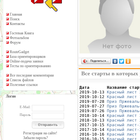
Главная
Поиск
Контакты
Гостевая Книга
Фотоальбом
Форум
RouteGadget
База ориентировщиков
Online-подача заявки
Поделиться…
Тесты по ориентированию
Все старты в которых
Все последние комментарии
Список файлов
Полезные ссылки
Дата       Название стар

2019-10-13 
Красный лист 
Логин
2019-10-12 
Красный лист 
2019-07-28 
Приз Пржеваль
2019-07-27 
Приз Пржеваль
E-Mail:
2019-07-26 
Приз Пржеваль
Пароль
2018-10-14 
Красный лист 
2018-10-13 
Красный лист 
2017-10-15 
Красный лист-
2017-10-14 
Красный лист-
Регистрация на сайте!
2016-10-16 
Красный лист 
Забыли пароль?
2016-10-15 
Красный лист 