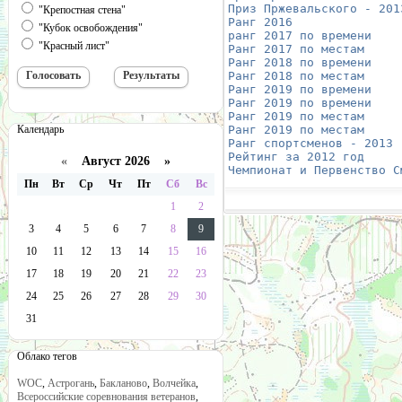
Приз Пржевальского - 201
"Крепостная стена"
Ранг 2016
               
"Кубок освобождения"
ранг 2017 по времени
    
"Красный лист"
Ранг 2017 по местам
     
Ранг 2018 по времени
    
Ранг 2018 по местам
     
Ранг 2019 по времени
    
Ранг 2019 по времени
    
Ранг 2019 по местам
     
Календарь
Ранг 2019 по местам
     
Ранг спортсменов - 2013
 
Рейтинг за 2012 год
     
«
Август 2026 »
Чемпионат и Первенство С
Пн
Вт
Ср
Чт
Пт
Сб
Вс
1
2
3
4
5
6
7
8
9
10
11
12
13
14
15
16
17
18
19
20
21
22
23
24
25
26
27
28
29
30
31
Облако тегов
WOC
,
Астрогань
,
Бакланово
,
Волчейка
,
Всероссийские соревнования ветеранов
,