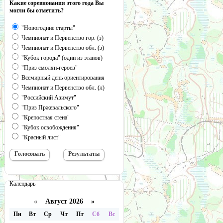
Какие соревнования этого года Вы
могли бы отметить?
"Новогодние старты"
Чемпионат и Первенство гор. (з)
Чемпионат и Первенство обл. (з)
"Кубок города" (один из этапов)
"Приз смолян-героев"
Всемирный день ориентирования
Чемпионат и Первенство обл. (л)
"Российский Азимут"
"Приз Пржевальского"
"Крепостная стена"
"Кубок освобождения"
"Красный лист"
Календарь
«
Август 2026 »
Пн
Вт
Ср
Чт
Пт
Сб
Вс