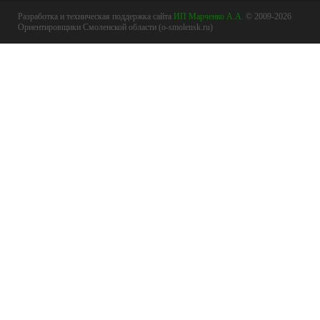
Разработка и техническая поддержка сайта
ИП Марченко А.А.
© 2009-2026
Ориентировщики Смоленской области (o-smolensk.ru)