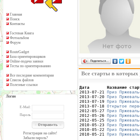
Главная
Поиск
Контакты
Гостевая Книга
Фотоальбом
Форум
RouteGadget
База ориентировщиков
Online-подача заявки
Поделиться…
Тесты по ориентированию
Все старты в которых
Все последние комментарии
Список файлов
Полезные ссылки
Дата       Название стар

2013-07-21 
Приз Пржеваль
Логин
2013-07-20 
Приз Пржеваль
2013-07-19 
Приз Пржеваль
2013-07-18 
Открытое перв
E-Mail:
2012-05-27 
Приз Пржеваль
Пароль
2012-05-26 
Приз Пржеваль
2012-05-25 
Приз Пржеваль
2010-05-23 
Приз Пржеваль
2010-05-22 
Приз Пржеваль
Регистрация на сайте!
2010-05-21 
Приз Пржеваль
Забыли пароль?