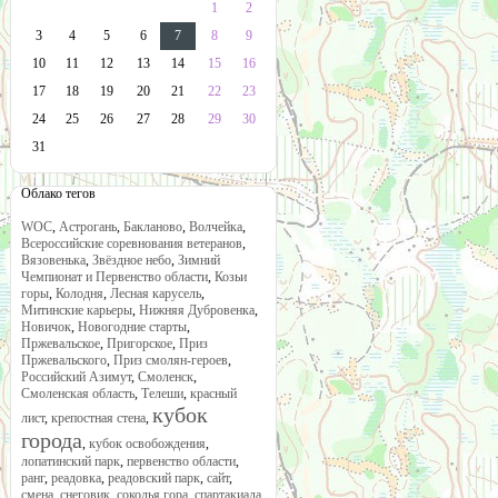
1
2
3
4
5
6
7
8
9
10
11
12
13
14
15
16
17
18
19
20
21
22
23
24
25
26
27
28
29
30
31
Облако тегов
WOC
,
Астрогань
,
Бакланово
,
Волчейка
,
Всероссийские соревнования ветеранов
,
Вязовенька
,
Звёздное небо
,
Зимний
Чемпионат и Первенство области
,
Козьи
горы
,
Колодня
,
Лесная карусель
,
Митинские карьеры
,
Нижняя Дубровенка
,
Новичок
,
Новогодние старты
,
Пржевальское
,
Пригорское
,
Приз
Пржевальского
,
Приз смолян-героев
,
Российский Азимут
,
Смоленск
,
Смоленская область
,
Телеши
,
красный
кубок
лист
,
крепостная стена
,
города
,
кубок освобождения
,
лопатинский парк
,
первенство области
,
ранг
,
реадовка
,
реадовский парк
,
сайт
,
смена
,
снеговик
,
соколья гора
,
спартакиада
,