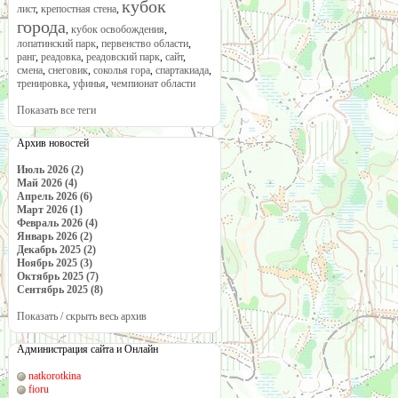
кубок
лист
,
крепостная стена
,
города
,
кубок освобождения
,
лопатинский парк
,
первенство области
,
ранг
,
реадовка
,
реадовский парк
,
сайт
,
смена
,
снеговик
,
соколья гора
,
спартакиада
,
тренировка
,
уфинья
,
чемпионат области
Показать все теги
Архив новостей
Июль 2026 (2)
Май 2026 (4)
Апрель 2026 (6)
Март 2026 (1)
Февраль 2026 (4)
Январь 2026 (2)
Декабрь 2025 (2)
Ноябрь 2025 (3)
Октябрь 2025 (7)
Сентябрь 2025 (8)
Показать / скрыть весь архив
Администрация сайта и Онлайн
natkorotkina
fioru