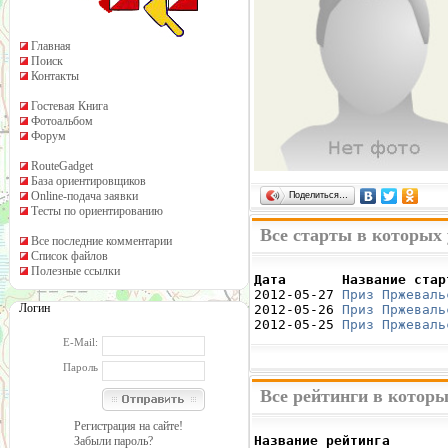
Главная
Поиск
Контакты
Гостевая Книга
Фотоальбом
Форум
RouteGadget
База ориентировщиков
Online-подача заявки
Поделиться…
Тесты по ориентированию
Все старты в которых
Все последние комментарии
Список файлов
Полезные ссылки
Дата       Название стар

2012-05-27 
Приз Пржеваль
Логин
2012-05-26 
Приз Пржеваль
2012-05-25 
Приз Пржеваль
E-Mail:
Пароль
Все рейтинги в котор
Регистрация на сайте!
Название рейтинга       
Забыли пароль?