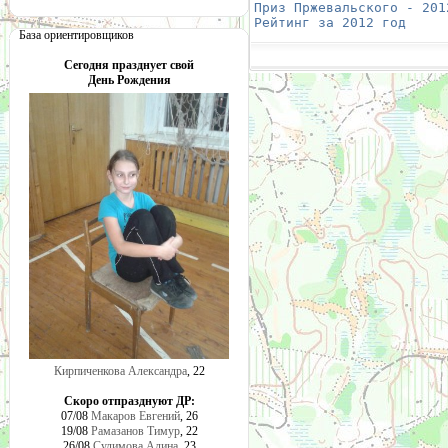
Приз Пржевальского - 201
Рейтинг за 2012 год
     
База ориентировщиков
Сегодня празднует свой
День Рождения
Кирпиченкова Александра
, 22
Скоро отпразднуют ДР:
07/08
Макаров Евгений
, 26
19/08
Рамазанов Тимур
, 22
26/08
Сулимова Алина
, 23