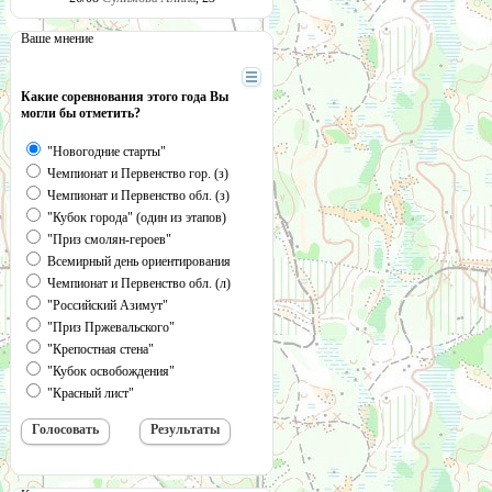
Ваше мнение
Какие соревнования этого года Вы
могли бы отметить?
"Новогодние старты"
Чемпионат и Первенство гор. (з)
Чемпионат и Первенство обл. (з)
"Кубок города" (один из этапов)
"Приз смолян-героев"
Всемирный день ориентирования
Чемпионат и Первенство обл. (л)
"Российский Азимут"
"Приз Пржевальского"
"Крепостная стена"
"Кубок освобождения"
"Красный лист"