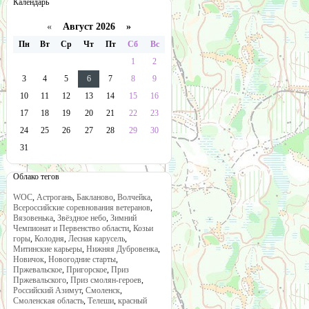
Календарь
«
Август 2026 »
Пн
Вт
Ср
Чт
Пт
Сб
Вс
1
2
3
4
5
6
7
8
9
10
11
12
13
14
15
16
17
18
19
20
21
22
23
24
25
26
27
28
29
30
31
Облако тегов
WOC
,
Астрогань
,
Бакланово
,
Волчейка
,
Всероссийские соревнования ветеранов
,
Вязовенька
,
Звёздное небо
,
Зимний
Чемпионат и Первенство области
,
Козьи
горы
,
Колодня
,
Лесная карусель
,
Митинские карьеры
,
Нижняя Дубровенка
,
Новичок
,
Новогодние старты
,
Пржевальское
,
Пригорское
,
Приз
Пржевальского
,
Приз смолян-героев
,
Российский Азимут
,
Смоленск
,
Смоленская область
,
Телеши
,
красный