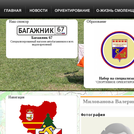
Наш спонсор
Образование
Багажник 67
Специализированный магазин автобагажников и всех
видов креплений
Набор на специализ
"СПОРТИВНОЕ ОРИЕНТИРО
Навигация
Милованова Валерия
Фотография            