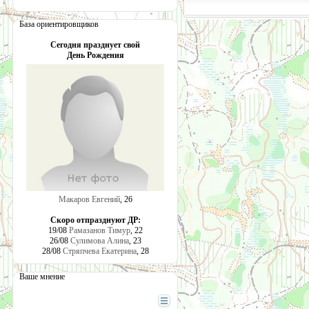
База ориентировщиков
Сегодня празднует свой
День Рождения
Макаров Евгений
, 26
Скоро отпразднуют ДР:
19/08
Рамазанов Тимур
, 22
26/08
Сулимова Алина
, 23
28/08
Стряпчева Екатерина
, 28
Ваше мнение