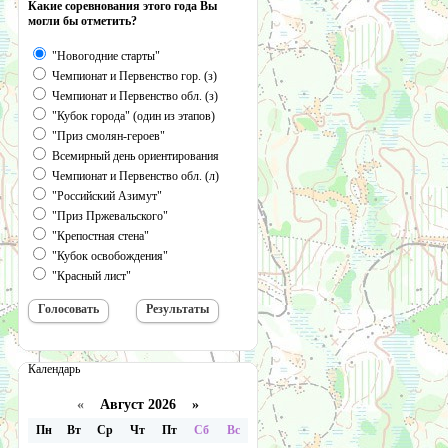
Какие соревнования этого года Вы
могли бы отметить?
"Новогодние старты"
Чемпионат и Первенство гор. (з)
Чемпионат и Первенство обл. (з)
"Кубок города" (один из этапов)
"Приз смолян-героев"
Всемирный день ориентирования
Чемпионат и Первенство обл. (л)
"Российский Азимут"
"Приз Пржевальского"
"Крепостная стена"
"Кубок освобождения"
"Красный лист"
Календарь
«
Август 2026 »
Пн
Вт
Ср
Чт
Пт
Сб
Вс