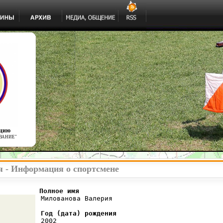
ацию
ВАНИЕ"
 - Информация о спортсмене
          Полное имя
 Милованова Валерия

Год (дата) рождения
 2002
