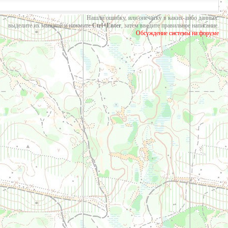
Нашли ошибку, или опечатку в каких-либо данных:
выделите их мышкой и нажмите
Ctrl+Enter
, затем введите правильное написание.
Обсуждение системы на форуме