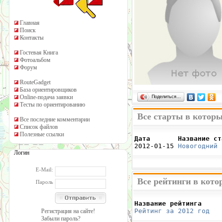
Главная
Поиск
Контакты
Гостевая Книга
Фотоальбом
Форум
RouteGadget
База ориентировщиков
Online-подача заявки
Поделиться…
Тесты по ориентированию
Все старты в котор
Все последние комментарии
Список файлов
Полезные ссылки
Дата       Название ст

2012-01-15 
Новогодний 
Логин
E-Mail:
Все рейтинги в кот
Пароль
Название рейтинга     
Рейтинг за 2012 год
   
Регистрация на сайте!
Забыли пароль?