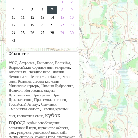
1
2
3
4
5
6
7
8
9
10
11
12
13
14
15
16
17
18
19
20
21
22
23
24
25
26
27
28
29
30
31
Облако тегов
WOC
,
Астрогань
,
Бакланово
,
Волчейка
,
Всероссийские соревнования ветеранов
,
Вязовенька
,
Звёздное небо
,
Зимний
Чемпионат и Первенство области
,
Козьи
горы
,
Колодня
,
Лесная карусель
,
Митинские карьеры
,
Нижняя Дубровенка
,
Новичок
,
Новогодние старты
,
Пржевальское
,
Пригорское
,
Приз
Пржевальского
,
Приз смолян-героев
,
Российский Азимут
,
Смоленск
,
Смоленская область
,
Телеши
,
красный
кубок
лист
,
крепостная стена
,
города
,
кубок освобождения
,
лопатинский парк
,
первенство области
,
ранг
,
реадовка
,
реадовский парк
,
сайт
,
смена
,
снеговик
,
соколья гора
,
спартакиада
,