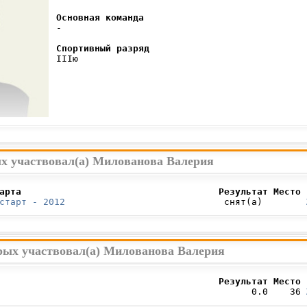
Основная команда
 -

Спортивный разряд
 IIIю

ых участвовал(а) Милованова Валерия
арта                                    Результат Место 
старт - 2012
                             снят(а)        
орых участвовал(а) Милованова Валерия
                                        Результат Место 
                                              0.0    36 