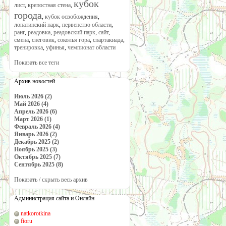
кубок
лист
,
крепостная стена
,
города
,
кубок освобождения
,
лопатинский парк
,
первенство области
,
ранг
,
реадовка
,
реадовский парк
,
сайт
,
смена
,
снеговик
,
соколья гора
,
спартакиада
,
тренировка
,
уфинья
,
чемпионат области
Показать все теги
Архив новостей
Июль 2026 (2)
Май 2026 (4)
Апрель 2026 (6)
Март 2026 (1)
Февраль 2026 (4)
Январь 2026 (2)
Декабрь 2025 (2)
Ноябрь 2025 (3)
Октябрь 2025 (7)
Сентябрь 2025 (8)
Показать / скрыть весь архив
Администрация сайта и Онлайн
natkorotkina
fioru