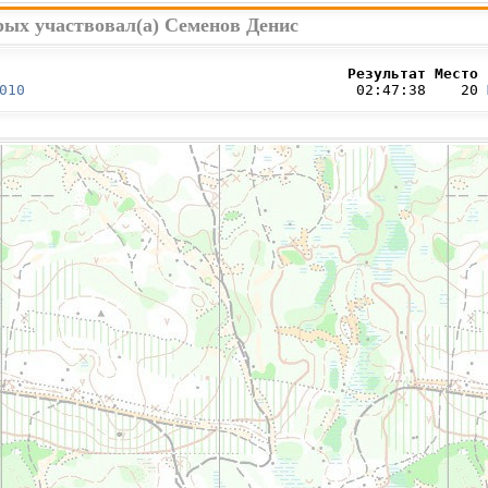
рых участвовал(а) Семенов Денис
                                        Результат Место 
010
                                      02:47:38    20 