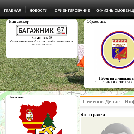
Наш спонсор
Образование
Багажник 67
Специализированный магазин автобагажников и всех
видов креплений
Набор на специализ
"СПОРТИВНОЕ ОРИЕНТИРО
Навигация
Семенов Денис - Ин
Фотография            