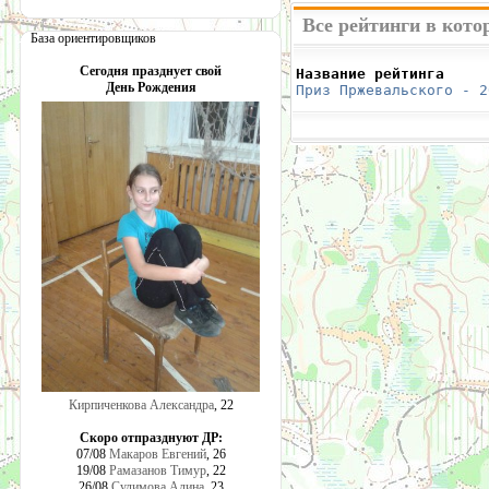
Все рейтинги в кото
База ориентировщиков
Сегодня празднует свой
Название рейтинга     
День Рождения
Приз Пржевальского - 2
Кирпиченкова Александра
, 22
Скоро отпразднуют ДР:
07/08
Макаров Евгений
, 26
19/08
Рамазанов Тимур
, 22
26/08
Сулимова Алина
, 23