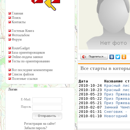
Главная
Поиск
Контакты
Гостевая Книга
Фотоальбом
Форум
RouteGadget
База ориентировщиков
Online-подача заявки
Поделиться…
Тесты по ориентированию
Все старты в которы
Все последние комментарии
Список файлов
Полезные ссылки
Дата       Название ст

2010-10-24 
Красный лис
Логин
2010-10-23 
Красный лис
2010-05-23 
Приз Пржева
2010-05-22 
Приз Пржева
E-Mail:
2010-05-21 
Приз Пржева
Пароль
2010-02-07 
Зимний Чемп
2010-01-31 
Снеговик - 
2010-01-10 
Новогодний 
Регистрация на сайте!
Забыли пароль?