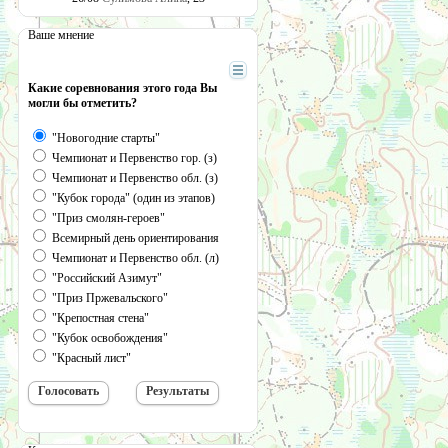
Ваше мнение
Какие соревнования этого года Вы
могли бы отметить?
"Новогодние старты"
Чемпионат и Первенство гор. (з)
Чемпионат и Первенство обл. (з)
"Кубок города" (один из этапов)
"Приз смолян-героев"
Всемирный день ориентирования
Чемпионат и Первенство обл. (л)
"Российский Азимут"
"Приз Пржевальского"
"Крепостная стена"
"Кубок освобождения"
"Красный лист"