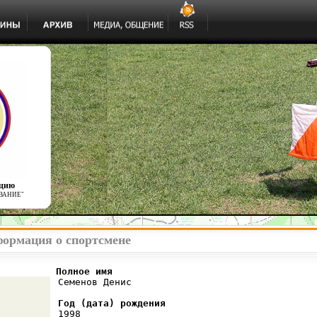
ацию
ВАНИЕ"
формация о спортсмене
          Полное имя
 Семенов Денис

Год (дата) рождения
 1998
