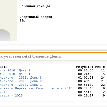
Основная команда
 -

Спортивный разряд
 IIю

х участвовал(а) Семенов Денис
арта                                    Результат Место 
т - 2010. День 2
                         00:36:56    11 
т - 2010. День 1
                         00:24:08    15 
льского - 2010. День 3
                   01:02:23    24 
льского - 2010. День 2
                   00:48:36    21 
льского - 2010. День 1
                   00:56:39    22 
ионат и Первенство Смол.области - 2010
   00:41:45     9 
2010
                                     00:55:48    12 
старт - 2010
                             00:29:07     9 