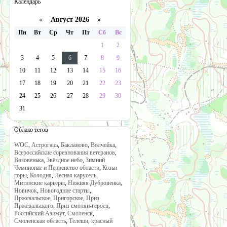
Календарь
«
Август 2026 »
Пн
Вт
Ср
Чт
Пт
Сб
Вс
1
2
3
4
5
6
7
8
9
10
11
12
13
14
15
16
17
18
19
20
21
22
23
24
25
26
27
28
29
30
31
Облако тегов
WOC
,
Астрогань
,
Бакланово
,
Волчейка
,
Всероссийские соревнования ветеранов
,
Вязовенька
,
Звёздное небо
,
Зимний
Чемпионат и Первенство области
,
Козьи
горы
,
Колодня
,
Лесная карусель
,
Митинские карьеры
,
Нижняя Дубровенка
,
Новичок
,
Новогодние старты
,
Пржевальское
,
Пригорское
,
Приз
Пржевальского
,
Приз смолян-героев
,
Российский Азимут
,
Смоленск
,
Смоленская область
,
Телеши
,
красный