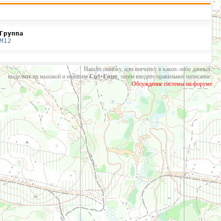
Группа
М12
Нашли ошибку, или опечатку в каких-либо данных:
выделите их мышкой и нажмите
Ctrl+Enter
, затем введите правильное написание.
Обсуждение системы на форуме