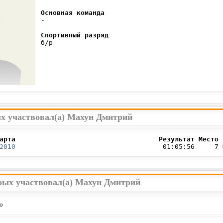
Основная команда
 -

Спортивный разряд
 б/р

ых участвовал(а) Махун Дмитрий
арта                                    Результат Место 
2010
                                     01:05:56     7 
орых участвовал(а) Махун Дмитрий
о