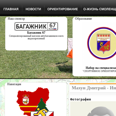
Наш спонсор
Образование
Багажник 67
Специализированный магазин автобагажников и всех
видов креплений
Набор на специализ
"СПОРТИВНОЕ ОРИЕНТИРО
Навигация
Махун Дмитрий - Ин
Фотография            