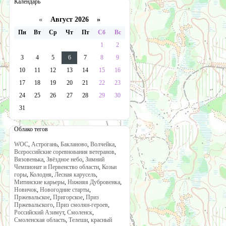
Календарь
«
Август 2026 »
Пн
Вт
Ср
Чт
Пт
Сб
Вс
1
2
3
4
5
6
7
8
9
10
11
12
13
14
15
16
17
18
19
20
21
22
23
24
25
26
27
28
29
30
31
Облако тегов
WOC
,
Астрогань
,
Бакланово
,
Волчейка
,
Всероссийские соревнования ветеранов
,
Вязовенька
,
Звёздное небо
,
Зимний
Чемпионат и Первенство области
,
Козьи
горы
,
Колодня
,
Лесная карусель
,
Митинские карьеры
,
Нижняя Дубровенка
,
Новичок
,
Новогодние старты
,
Пржевальское
,
Пригорское
,
Приз
Пржевальского
,
Приз смолян-героев
,
Российский Азимут
,
Смоленск
,
Смоленская область
,
Телеши
,
красный