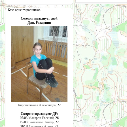
База ориентировщиков
Сегодня празднует свой
День Рождения
Кирпиченкова Александра
, 22
Скоро отпразднуют ДР:
07/08
Макаров Евгений
, 26
19/08
Рамазанов Тимур
, 22
26/08
Сулимова Алина
, 23