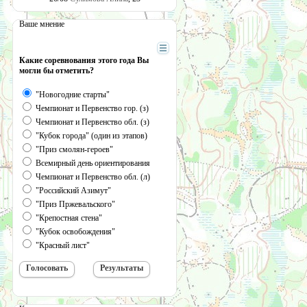
Ваше мнение
Какие соревнования этого года Вы
могли бы отметить?
"Новогодние старты"
Чемпионат и Первенство гор. (з)
Чемпионат и Первенство обл. (з)
"Кубок города" (один из этапов)
"Приз смолян-героев"
Всемирный день ориентирования
Чемпионат и Первенство обл. (л)
"Российский Азимут"
"Приз Пржевальского"
"Крепостная стена"
"Кубок освобождения"
"Красный лист"