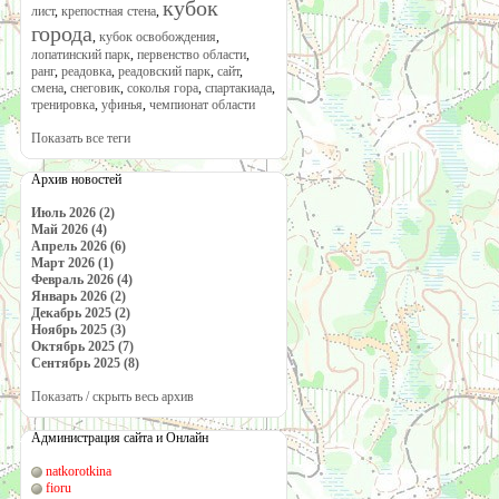
кубок
лист
,
крепостная стена
,
города
,
кубок освобождения
,
лопатинский парк
,
первенство области
,
ранг
,
реадовка
,
реадовский парк
,
сайт
,
смена
,
снеговик
,
соколья гора
,
спартакиада
,
тренировка
,
уфинья
,
чемпионат области
Показать все теги
Архив новостей
Июль 2026 (2)
Май 2026 (4)
Апрель 2026 (6)
Март 2026 (1)
Февраль 2026 (4)
Январь 2026 (2)
Декабрь 2025 (2)
Ноябрь 2025 (3)
Октябрь 2025 (7)
Сентябрь 2025 (8)
Показать / скрыть весь архив
Администрация сайта и Онлайн
natkorotkina
fioru