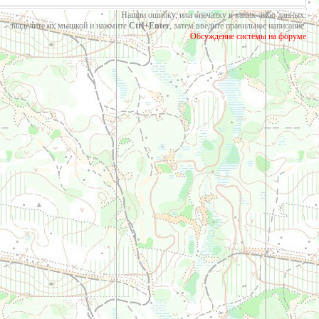
Нашли ошибку, или опечатку в каких-либо данных:
выделите их мышкой и нажмите
Ctrl+Enter
, затем введите правильное написание.
Обсуждение системы на форуме