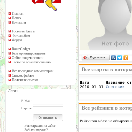
Главная
Поиск
Контакты
Гостевая Книга
Фотоальбом
Форум
RouteGadget
База ориентировщиков
Online-подача заявки
Поделиться…
Тесты по ориентированию
Все старты в котор
Все последние комментарии
Список файлов
Полезные ссылки
Дата       Название ст

2010-01-31 
Снеговик - 
Логин
E-Mail:
Все рейтинги в кот
Пароль
Рейтингов в базе не обнаружен
Регистрация на сайте!
Забыли пароль?