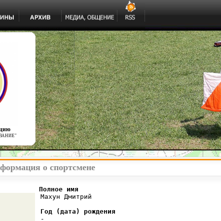
ацию
ВАНИЕ"
формация о спортсмене
          Полное имя
 Махун Дмитрий

Год (дата) рождения
 -
