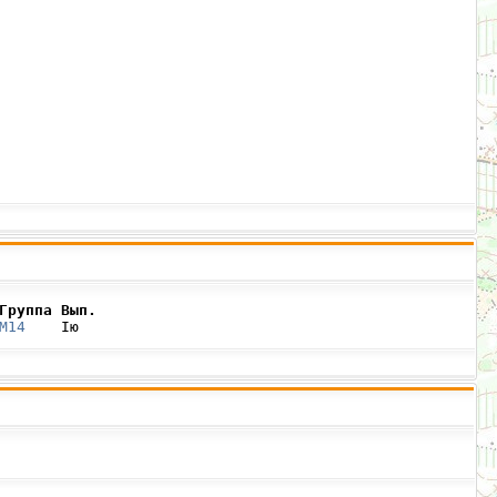
Группа Вып.
М14
    Iю