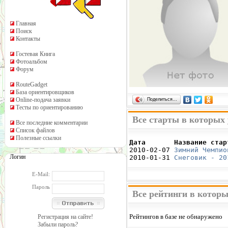
Главная
Поиск
Контакты
Гостевая Книга
Фотоальбом
Форум
RouteGadget
База ориентировщиков
Online-подача заявки
Поделиться…
Тесты по ориентированию
Все старты в которых 
Все последние комментарии
Список файлов
Полезные ссылки
Дата       Название стар

2010-02-07 
Зимний Чемпио
Логин
2010-01-31 
Снеговик - 20
E-Mail:
Пароль
Все рейтинги в которы
Рейтингов в базе не обнаружено
Регистрация на сайте!
Забыли пароль?