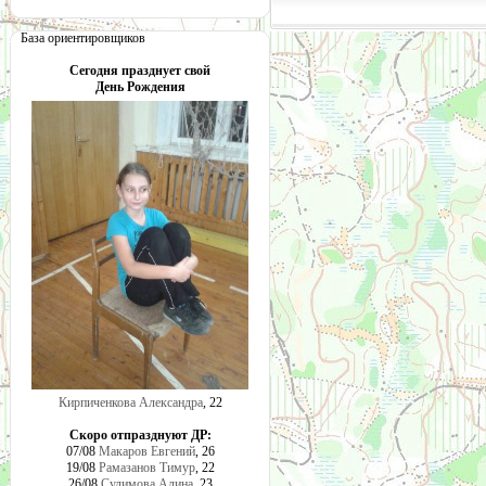
База ориентировщиков
Сегодня празднует свой
День Рождения
Кирпиченкова Александра
, 22
Скоро отпразднуют ДР:
07/08
Макаров Евгений
, 26
19/08
Рамазанов Тимур
, 22
26/08
Сулимова Алина
, 23