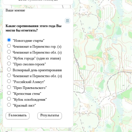
Ваше мнение
Какие соревнования этого года Вы
могли бы отметить?
"Новогодние старты"
Чемпионат и Первенство гор. (з)
Чемпионат и Первенство обл. (з)
"Кубок города" (один из этапов)
"Приз смолян-героев"
Всемирный день ориентирования
Чемпионат и Первенство обл. (л)
"Российский Азимут"
"Приз Пржевальского"
"Крепостная стена"
"Кубок освобождения"
"Красный лист"