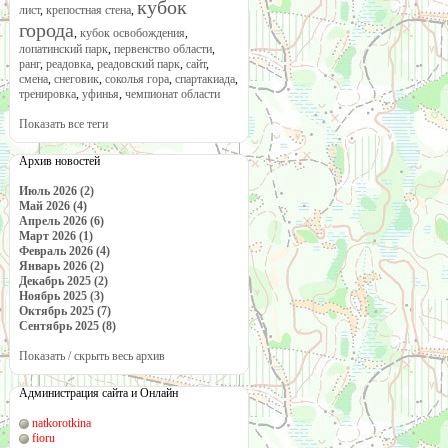
кубок
лист
,
крепостная стена
,
города
,
кубок освобождения
,
лопатинский парк
,
первенство области
,
ранг
,
реадовка
,
реадовский парк
,
сайт
,
смена
,
снеговик
,
соколья гора
,
спартакиада
,
тренировка
,
уфинья
,
чемпионат области
Показать все теги
Архив новостей
Июль 2026 (2)
Май 2026 (4)
Апрель 2026 (6)
Март 2026 (1)
Февраль 2026 (4)
Январь 2026 (2)
Декабрь 2025 (2)
Ноябрь 2025 (3)
Октябрь 2025 (7)
Сентябрь 2025 (8)
Показать / скрыть весь архив
Администрация сайта и Онлайн
natkorotkina
fioru