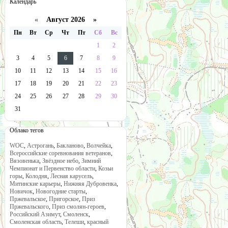
Календарь
«
Август 2026 »
Пн
Вт
Ср
Чт
Пт
Сб
Вс
1
2
3
4
5
6
7
8
9
10
11
12
13
14
15
16
17
18
19
20
21
22
23
24
25
26
27
28
29
30
31
Облако тегов
WOC
,
Астрогань
,
Бакланово
,
Волчейка
,
Всероссийские соревнования ветеранов
,
Вязовенька
,
Звёздное небо
,
Зимний
Чемпионат и Первенство области
,
Козьи
горы
,
Колодня
,
Лесная карусель
,
Митинские карьеры
,
Нижняя Дубровенка
,
Новичок
,
Новогодние старты
,
Пржевальское
,
Пригорское
,
Приз
Пржевальского
,
Приз смолян-героев
,
Российский Азимут
,
Смоленск
,
Смоленская область
,
Телеши
,
красный